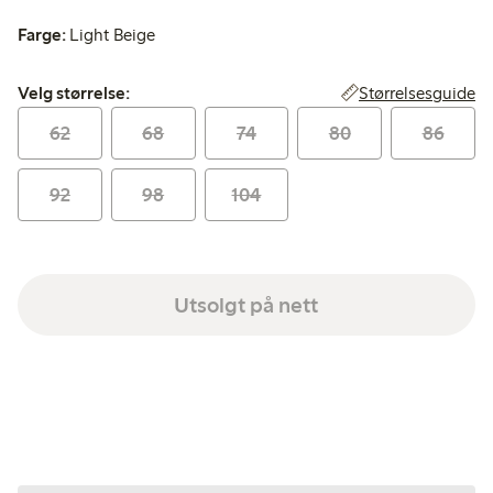
Farge:
Light Beige
Velg størrelse:
Størrelsesguide
Velg størrelse:
62
68
74
80
86
92
98
104
Utsolgt på nett