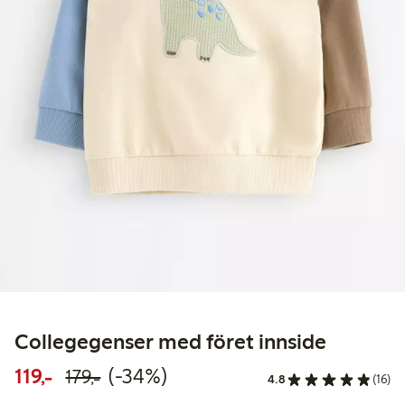
Collegegenser med föret innside
Rabattert pris: 119,00 kr
Vanlig pris: 179,00 kr
34% rabatt
119,-
(-34%)
179,-
4.8
(16)