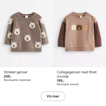
Strikket genser
Collegegenser med fôret
249,00 kr
249,-
innside
199,00 kr
Resirkulerte materialer
199,-
Økologisk bomull
Vis mer