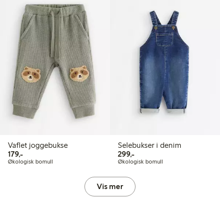
Vaflet joggebukse
Selebukser i denim
179,00 kr
299,00 kr
179,-
299,-
Økologisk bomull
Økologisk bomull
Vis mer