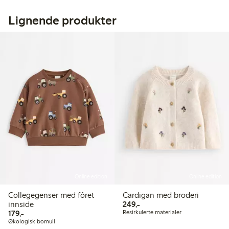
Lignende produkter
Online edition
Online edition
Collegegenser med fôret
Cardigan med broderi
249,00 kr
innside
249,-
179,00 kr
179,-
Resirkulerte materialer
Økologisk bomull