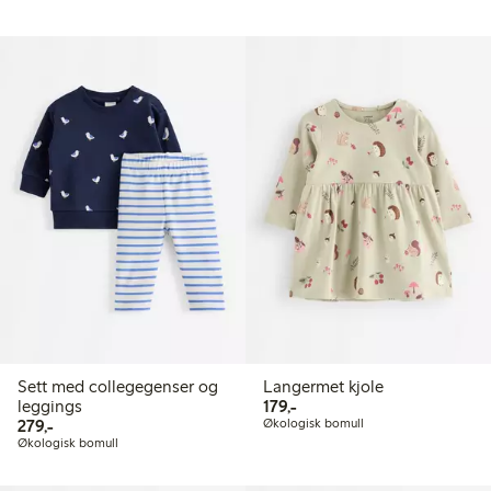
Sett med collegegenser og
Langermet kjole
179,00 kr
leggings
179,-
279,00 kr
279,-
Økologisk bomull
Økologisk bomull