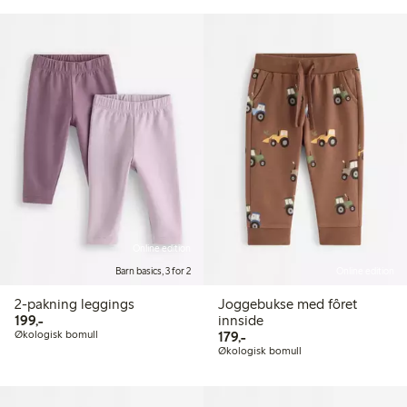
Online edition
Barn basics, 3 for 2
Online edition
2-pakning leggings
Joggebukse med fôret
199,00 kr
199,-
innside
179,00 kr
Økologisk bomull
179,-
Økologisk bomull