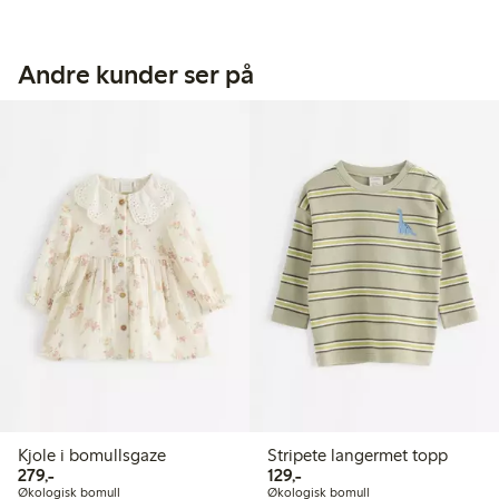
Andre kunder ser på
Kjole i bomullsgaze
Stripete langermet topp
279,00 kr
129,00 kr
279,-
129,-
Økologisk bomull
Økologisk bomull