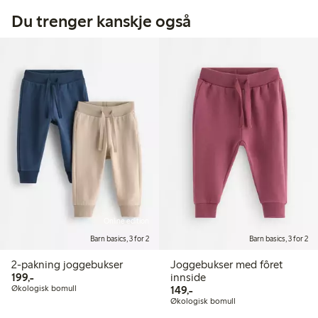
Du trenger kanskje også
Online edition
Barn basics, 3 for 2
Barn basics, 3 for 2
2-pakning joggebukser
Joggebukser med fôret
199,00 kr
199,-
innside
149,00 kr
Økologisk bomull
149,-
Økologisk bomull