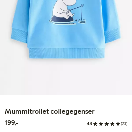
Mummitrollet collegegenser
199,00 kr
199,-
4.9
(23)