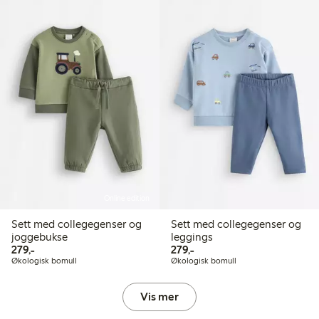
Online edition
Sett med collegegenser og
Sett med collegegenser og
joggebukse
leggings
279,00 kr
279,00 kr
279,-
279,-
Økologisk bomull
Økologisk bomull
Vis mer