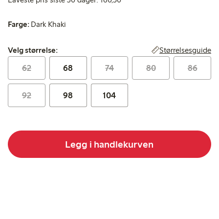
Farge:
Dark Khaki
Velg størrelse:
Størrelsesguide
Velg størrelse:
62
68
74
80
86
92
98
104
Legg i handlekurven