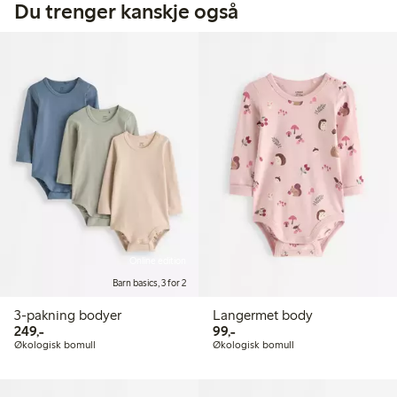
Du trenger kanskje også
Online edition
Barn basics, 3 for 2
3-pakning bodyer
Langermet body
249,00 kr
99,00 kr
249,-
99,-
Økologisk bomull
Økologisk bomull