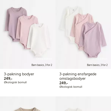
Online edition
Online edition
Barn basics, 3 for 2
Barn basics, 3 for 2
3-pakning bodyer
3-pakning ensfargede
249,00 kr
249,-
omslagsbodyer
249,00 kr
Økologisk bomull
249,-
Økologisk bomull