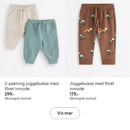
Online edition
Online edition
2-pakning joggebukse med
Joggebukse med fôret
fôret innside
innside
299,00 kr
179,00 kr
299,-
179,-
Økologisk bomull
Økologisk bomull
Vis mer