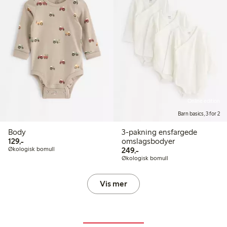
Online edition
Barn basics, 3 for 2
Body
3-pakning ensfargede
129,00 kr
129,-
omslagsbodyer
249,00 kr
Økologisk bomull
249,-
Økologisk bomull
Vis mer