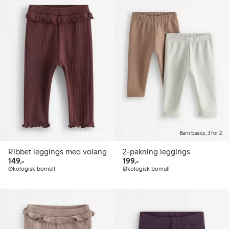
Online edition
Online edition
Barn basics, 3 for 2
Ribbet leggings med volang
2-pakning leggings
149,00 kr
199,00 kr
149,-
199,-
Økologisk bomull
Økologisk bomull