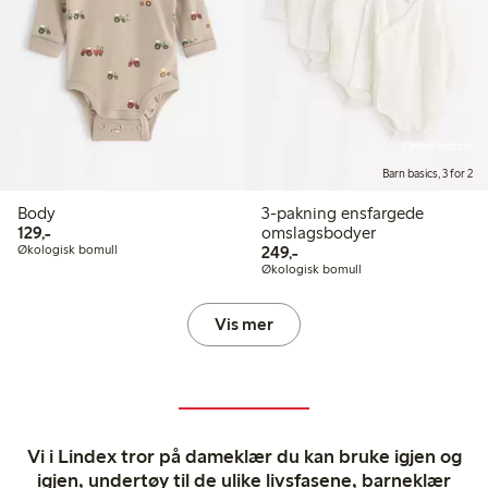
Online edition
Barn basics, 3 for 2
Body
3-pakning ensfargede
129,00 kr
129,-
omslagsbodyer
249,00 kr
Økologisk bomull
249,-
Økologisk bomull
Vis mer
Vi i Lindex tror på dameklær du kan bruke igjen og
igjen, undertøy til de ulike livsfasene, barneklær