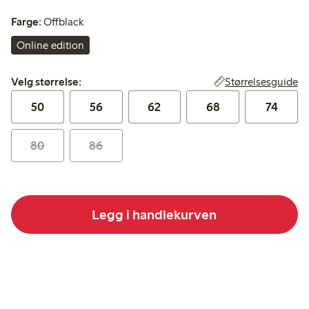
Farge:
Offblack
Online edition
Velg størrelse:
Størrelsesguide
Velg størrelse:
50
56
62
68
74
80
86
Legg i handlekurven