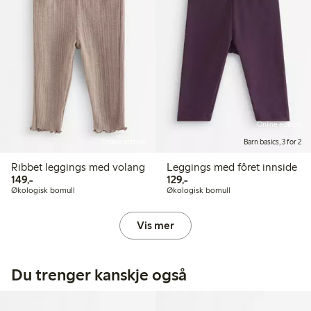
Online edition
Online edition
Barn basics, 3 for 2
Ribbet leggings med volang
Leggings med fôret innside
149,00 kr
129,00 kr
149,-
129,-
Økologisk bomull
Økologisk bomull
Vis mer
Du trenger kanskje også