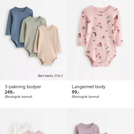
Online edition
Barn basics, 3 for 2
3-pakning bodyer
Langermet body
249,00 kr
99,00 kr
249,-
99,-
Økologisk bomull
Økologisk bomull