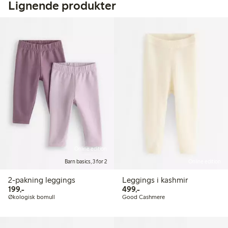
Lignende produkter
Online edition
Barn basics, 3 for 2
Online edition
2-pakning leggings
Leggings i kashmir
199,00 kr
499,00 kr
199,-
499,-
Økologisk bomull
Good Cashmere