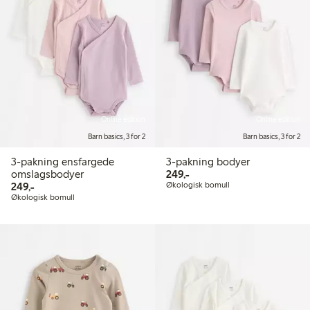
Online edition
Online edition
Barn basics, 3 for 2
Barn basics, 3 for 2
3-pakning ensfargede
3-pakning bodyer
249,00 kr
omslagsbodyer
249,-
249,00 kr
249,-
Økologisk bomull
Økologisk bomull