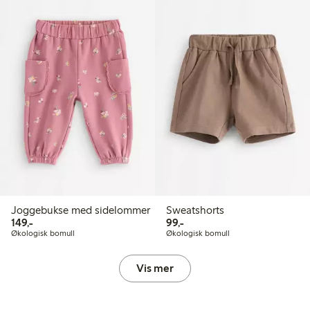
Joggebukse med sidelommer
Sweatshorts
149,00 kr
99,00 kr
149,-
99,-
Økologisk bomull
Økologisk bomull
Vis mer