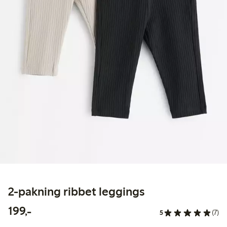
2-pakning ribbet leggings
199,00 kr
199,-
5
(7)