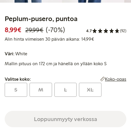
Peplum-pusero, puntoa
Alennettu hinta: 8,99 €
Normaalihinta: 29,99 €
70% alennus
8,99€
(-70%)
29,99€
4.7
(92)
Alin hinta viimeise
Alin hinta viimeisen 30 päivän aikana: 14,99€
Väri:
White
Mallin pituus on 172 cm ja hänellä on yllään koko S
Valitse koko:
Koko-opas
Valitse koko:
S
M
L
XL
Loppuunmyyty verkossa