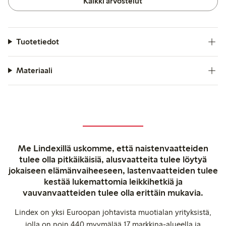
Kaikki arvostelut
Tuotetiedot
Materiaali
Me Lindexillä uskomme, että naistenvaatteiden
tulee olla pitkäikäisiä, alusvaatteita tulee löytyä
jokaiseen elämänvaiheeseen, lastenvaatteiden tulee
kestää lukemattomia leikkihetkiä ja
vauvanvaatteiden tulee olla erittäin mukavia.
Lindex on yksi Euroopan johtavista muotialan yrityksistä,
jolla on noin 440 myymälää 17 markkina-alueella ja