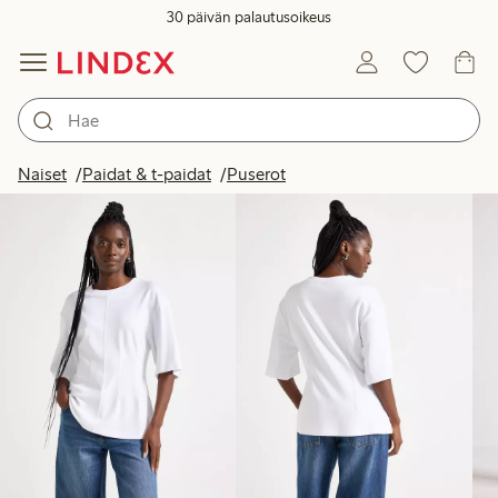
30 päivän palautusoikeus
Tuotteet kuvassa
Naiset
Paidat & t-paidat
Puserot