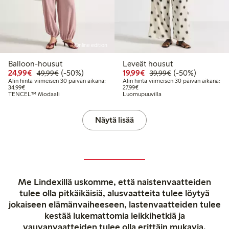
Online edition
Balloon-housut
Leveät housut
Alennettu hinta: 24,99 €
Normaalihinta: 49,99 €
50% alennus
Alennettu hinta: 19,99 
Normaalihinta: 3
50% alennus
24,99€
(-50%)
19,99€
(-50%)
49,99€
39,99€
Alin hinta viimeisen 30 päivän aikana:
Alin hinta viimeisen 30 päivän aikana:
Alin hinta viimeisen 30 päivän aikana: 34,99 €
Alin hinta viimeisen 30 päivän aika
34,99€
27,99€
TENCEL™ Modaali
Luomupuuvilla
Näytä lisää
Me Lindexillä uskomme, että naistenvaatteiden
tulee olla pitkäikäisiä, alusvaatteita tulee löytyä
jokaiseen elämänvaiheeseen, lastenvaatteiden tulee
kestää lukemattomia leikkihetkiä ja
vauvanvaatteiden tulee olla erittäin mukavia.