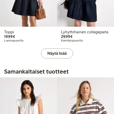
Toppi
Lyhythihainen collegepaita
19,99 €
29,99 €
19,99€
29,99€
Luomupuuvilla
Kierrätyspuuvilla
Näytä lisää
Samankaltaiset tuotteet