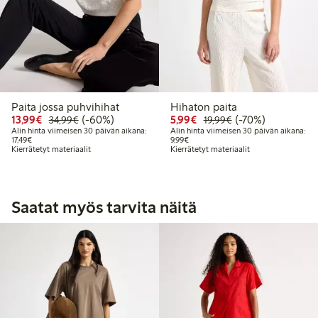
Paita jossa puhvihihat
Hihaton paita
Alennettu hinta: 13,99 €
Normaalihinta: 34,99 €
60% alennus
Alennettu hinta: 5,99 €
Normaalihinta: 19
70% alennus
13,99€
(-60%)
5,99€
(-70%)
34,99€
19,99€
Alin hinta viimeisen 30 päivän aikana:
Alin hinta viimeisen 30 päivän aikana:
Alin hinta viimeisen 30 päivän aikana: 17,49 €
Alin hinta viimeisen 30 päivän aikan
17,49€
9,99€
Kierrätetyt materiaalit
Kierrätetyt materiaalit
Saatat myös tarvita näitä