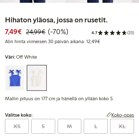
Hihaton yläosa, jossa on rusetit.
Alennettu hinta: 7,49 €
Normaalihinta: 24,99 €
70% alennus
7,49€
(-70%)
24,99€
4.7
(33)
Alin hinta viimeis
Alin hinta viimeisen 30 päivän aikana: 12,49€
Väri:
Off White
Mallin pituus on 177 cm ja hänellä on yllään koko S
Valitse koko:
Koko-opas
Valitse koko:
XS
S
M
L
XL