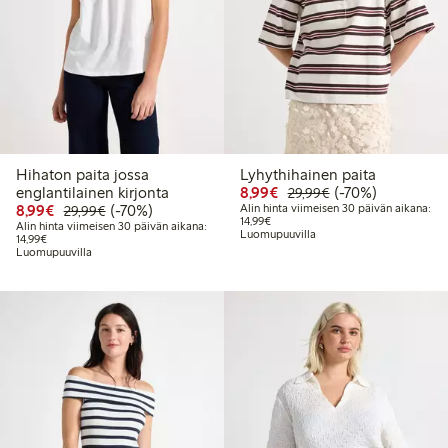
Hihaton paita jossa
Lyhythihainen paita
Alennettu hinta: 8,99 €
Normaalihinta: 2
70% alennus
englantilainen kirjonta
8,99€
(-70%)
29,99€
Alennettu hinta: 8,99 €
Normaalihinta: 29,99 €
70% alennus
8,99€
(-70%)
Alin hinta viimeisen 30 päivän aikana:
29,99€
Alin hinta viimeisen 30 päivän aika
14,99€
Alin hinta viimeisen 30 päivän aikana:
Luomupuuvilla
Alin hinta viimeisen 30 päivän aikana: 14,99 €
14,99€
Luomupuuvilla