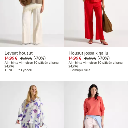
Leveät housut
Housut jossa kirjailu
Alennettu hinta: 14,99 €
Normaalihinta: 49,99 €
70% alennus
Alennettu hinta: 14,99 
Normaalihinta: 
70% alennus
14,99€
(-70%)
14,99€
(-70%)
49,99€
49,99€
Alin hinta viimeisen 30 päivän aikana:
Alin hinta viimeisen 30 päivän aikana:
Alin hinta viimeisen 30 päivän aikana: 24,99 €
Alin hinta viimeisen 30 päivän aika
24,99€
24,99€
TENCEL™ Lyocell
Luomupuuvilla