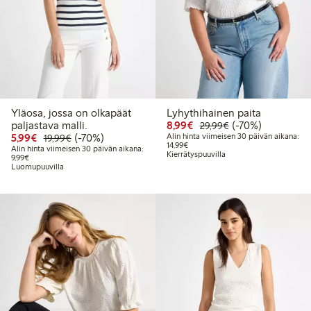
Yläosa, jossa on olkapäät
Lyhythihainen paita
Alennettu hinta: 8,99 €
Normaalihinta: 2
70% alennus
paljastava malli.
8,99€
(-70%)
29,99€
Alennettu hinta: 5,99 €
Normaalihinta: 19,99 €
70% alennus
5,99€
(-70%)
Alin hinta viimeisen 30 päivän aikana:
19,99€
Alin hinta viimeisen 30 päivän aika
14,99€
Alin hinta viimeisen 30 päivän aikana:
Kierrätyspuuvilla
Alin hinta viimeisen 30 päivän aikana: 9,99 €
9,99€
Luomupuuvilla