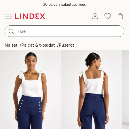
30 päivän palautusoikeus
Tuotteet kuvassa
Naiset
Paidat & t-paidat
Puserot