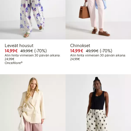
Leveät housut
Chinokset
Alennettu hinta: 14,99 €
Normaalihinta: 49,99 €
70% alennus
Alennettu hinta: 14,99 
Normaalihinta: 
70% alennus
14,99€
(-70%)
14,99€
(-70%)
49,99€
49,99€
Alin hinta viimeisen 30 päivän aikana:
Alin hinta viimeisen 30 päivän aikana:
Alin hinta viimeisen 30 päivän aikana: 24,99 €
Alin hinta viimeisen 30 päivän aika
24,99€
24,99€
OnceMore®