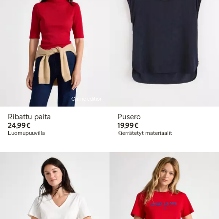
Online edition
Ribattu paita
Pusero
24,99 €
19,99 €
24,99€
19,99€
Luomupuuvilla
Kierrätetyt materiaalit