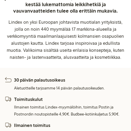
kestää lukemattomia leikkihetkiä ja
vauvanvaatteiden tulee olla erittäin mukavia.
Lindex on yksi Euroopan johtavista muotialan yrityksistä,
jolla on noin 440 myymälää 17 markkina-alueella ja
verkkomyyntiä maailmanlaajuisesti kolmansien osapuolien
alustojen kautta. Lindex tarjoaa inspiroivaa ja edullista
muotia. Valikoima sisältää useita erilaisia konsepteja, kuten
naisten- ja lastenvaatteita, alusvaatteita ja kosmetiikkaa.
30 päivän palautusoikeus
Aletuotteille tarjoamme 14 päivän palautusoikeuden.
Toimituskulut
Ilmainen toimitus Lindex-myymälöihin, toimitus Postin ja
Postnordin noutopisteille 4,90€. Budbee-kotiinkuljetus 5,90€.
Ilmainen toimitus