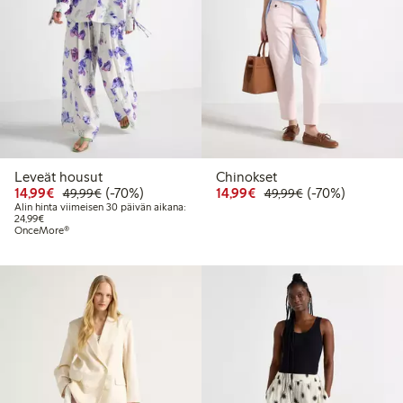
Leveät housut
Chinokset
Alennettu hinta: 14,99 €
Normaalihinta: 49,99 €
70% alennus
Alennettu hinta: 14,99 
Normaalihinta: 
70% alennus
14,99€
(-70%)
14,99€
(-70%)
49,99€
49,99€
Alin hinta viimeisen 30 päivän aikana:
Alin hinta viimeisen 30 päivän aikana: 24,99 €
24,99€
OnceMore®