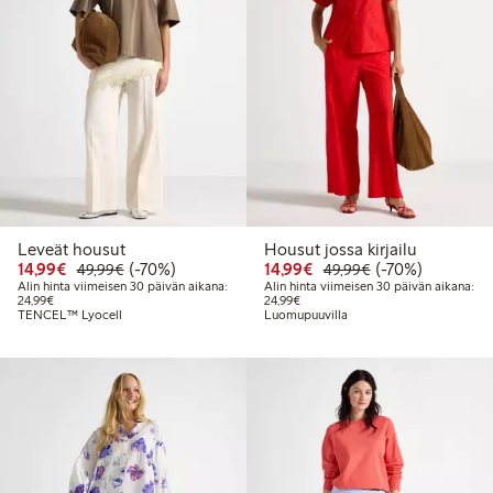
Leveät housut
Housut jossa kirjailu
Alennettu hinta: 14,99 €
Normaalihinta: 49,99 €
70% alennus
Alennettu hinta: 14,99 
Normaalihinta: 
70% alennus
14,99€
(-70%)
14,99€
(-70%)
49,99€
49,99€
Alin hinta viimeisen 30 päivän aikana:
Alin hinta viimeisen 30 päivän aikana:
Alin hinta viimeisen 30 päivän aikana: 24,99 €
Alin hinta viimeisen 30 päivän aika
24,99€
24,99€
TENCEL™ Lyocell
Luomupuuvilla