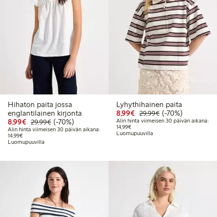
Hihaton paita jossa
Lyhythihainen paita
Alennettu hinta: 8,99 €
Normaalihinta: 2
70% alennus
englantilainen kirjonta
8,99€
(-70%)
29,99€
Alennettu hinta: 8,99 €
Normaalihinta: 29,99 €
70% alennus
8,99€
(-70%)
Alin hinta viimeisen 30 päivän aikana:
29,99€
Alin hinta viimeisen 30 päivän aika
14,99€
Alin hinta viimeisen 30 päivän aikana:
Luomupuuvilla
Alin hinta viimeisen 30 päivän aikana: 14,99 €
14,99€
Luomupuuvilla