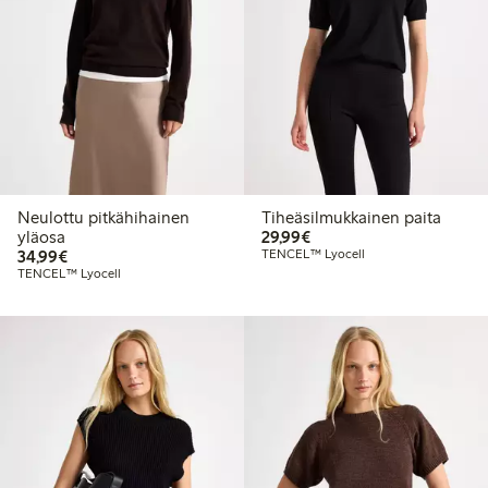
Neulottu pitkähihainen
Tiheäsilmukkainen paita
29,99 €
yläosa
29,99€
34,99 €
34,99€
TENCEL™ Lyocell
TENCEL™ Lyocell