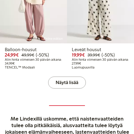
Online edition
Balloon-housut
Leveät housut
Alennettu hinta: 24,99 €
Normaalihinta: 49,99 €
50% alennus
Alennettu hinta: 19,99 
Normaalihinta: 3
50% alennus
24,99€
(-50%)
19,99€
(-50%)
49,99€
39,99€
Alin hinta viimeisen 30 päivän aikana:
Alin hinta viimeisen 30 päivän aikana:
Alin hinta viimeisen 30 päivän aikana: 34,99 €
Alin hinta viimeisen 30 päivän aika
34,99€
27,99€
TENCEL™ Modaali
Luomupuuvilla
Näytä lisää
Me Lindexillä uskomme, että naistenvaatteiden
tulee olla pitkäikäisiä, alusvaatteita tulee löytyä
jokaiseen elämänvaiheeseen, lastenvaatteiden tulee