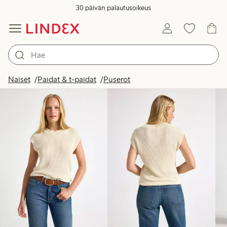
30 päivän palautusoikeus
Tuotteet kuvassa
Naiset
Paidat & t-paidat
Puserot