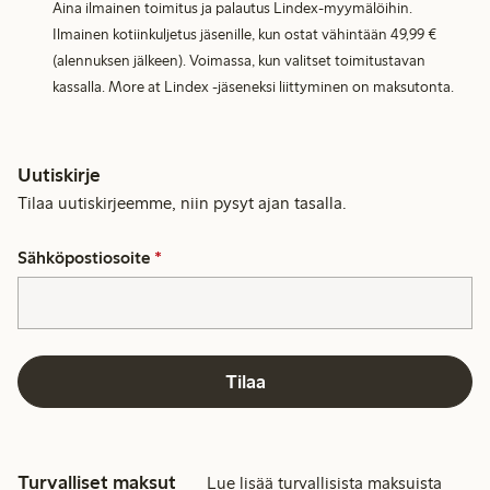
Aina ilmainen toimitus ja palautus Lindex-myymälöihin.
Ilmainen kotiinkuljetus jäsenille, kun ostat vähintään 49,99 €
(alennuksen jälkeen). Voimassa, kun valitset toimitustavan
kassalla. More at Lindex -jäseneksi liittyminen on maksutonta.
Uutiskirje
Tilaa uutiskirjeemme, niin pysyt ajan tasalla.
Sähköpostiosoite
*
Tilaa
Turvalliset maksut
Lue lisää turvallisista maksuista