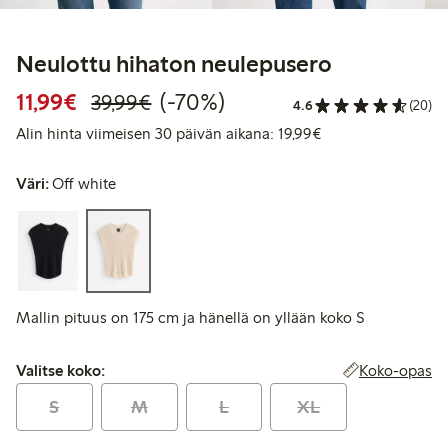
Neulottu hihaton neulepusero
Alennettu hinta: 11,99 €
Normaalihinta: 39,99 €
70% alennus
11,99€
(-70%)
39,99€
4.6
(20)
Alin hinta viimeise
Alin hinta viimeisen 30 päivän aikana: 19,99€
Väri:
Off white
Mallin pituus on 175 cm ja hänellä on yllään koko S
Valitse koko:
Koko-opas
Valitse koko:
S
M
L
XL