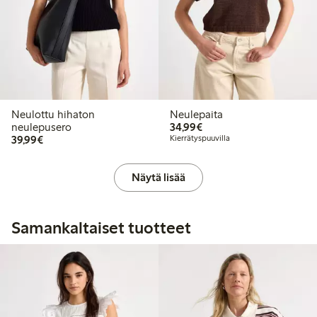
Neulottu hihaton
Neulepaita
34,99 €
neulepusero
34,99€
39,99 €
39,99€
Kierrätyspuuvilla
Näytä lisää
Samankaltaiset tuotteet