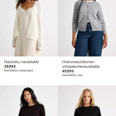
Neulottu neuletakki
Hienoneuloksinen
39,99 €
39,99€
villasekoiteneuletakki
49,99 €
Kierrätetyt materiaalit
49,99€
Kierrätetty villa