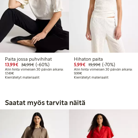
Paita jossa puhvihihat
Hihaton paita
Alennettu hinta: 13,99 €
Normaalihinta: 34,99 €
60% alennus
Alennettu hinta: 5,99 €
Normaalihinta: 19
70% alennus
13,99€
(-60%)
5,99€
(-70%)
34,99€
19,99€
Alin hinta viimeisen 30 päivän aikana:
Alin hinta viimeisen 30 päivän aikana:
Alin hinta viimeisen 30 päivän aikana: 17,49 €
Alin hinta viimeisen 30 päivän aikan
17,49€
9,99€
Kierrätetyt materiaalit
Kierrätetyt materiaalit
Saatat myös tarvita näitä