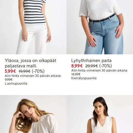
Yläosa, jossa on olkapäät
Lyhythihainen paita
Alennettu hinta: 8,99 €
Normaalihinta: 2
70% alennus
paljastava malli.
8,99€
(-70%)
29,99€
Alennettu hinta: 5,99 €
Normaalihinta: 19,99 €
70% alennus
5,99€
(-70%)
Alin hinta viimeisen 30 päivän aikana:
19,99€
Alin hinta viimeisen 30 päivän aika
14,99€
Alin hinta viimeisen 30 päivän aikana:
Kierrätyspuuvilla
Alin hinta viimeisen 30 päivän aikana: 9,99 €
9,99€
Luomupuuvilla