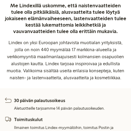
Me Lindexillä uskomme, että naistenvaatteiden
tulee olla pitkäikäisiä, alusvaatteita tulee löytyä
jokaiseen elämänvaiheeseen, lastenvaatteiden tulee
kestää lukemattomia leikkihetkiä ja
vauvanvaatteiden tulee olla erittäin mukavia.
Lindex on yksi Euroopan johtavista muotialan yrityksistä,
jolla on noin 440 myymälää 17 markkina-alueella ja
verkkomyyntiä maailmanlaajuisesti kolmansien osapuolien
alustojen kautta. Lindex tarjoaa inspiroivaa ja edullista
muotia. Valikoima sisältää useita erilaisia konsepteja, kuten
naisten- ja lastenvaatteita, alusvaatteita ja kosmetiikkaa.
30 päivän palautusoikeus
Aletuotteille tarjoamme 14 päivän palautusoikeuden.
Toimituskulut
Ilmainen toimitus Lindex-myymälöihin, toimitus Postin ja