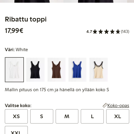
Ribattu toppi
17,99 €
17,99€
4.7
(143)
Väri:
White
Mallin pituus on 175 cm ja hänellä on yllään koko S
Valitse koko:
Koko-opas
Valitse koko:
XS
S
M
L
XL
XXL