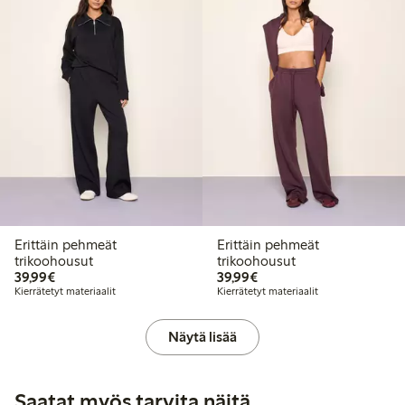
Erittäin pehmeät
Erittäin pehmeät
trikoohousut
trikoohousut
39,99 €
39,99 €
39,99€
39,99€
Kierrätetyt materiaalit
Kierrätetyt materiaalit
Näytä lisää
Saatat myös tarvita näitä