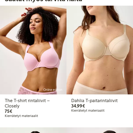
Online edition
The T-shirt rintaliivit –
Dahlia T-paitarintaliivit
34,99 €
Closely
34,99€
75,00 €
75€
Kierrätetyt materiaalit
Kierrätetyt materiaalit