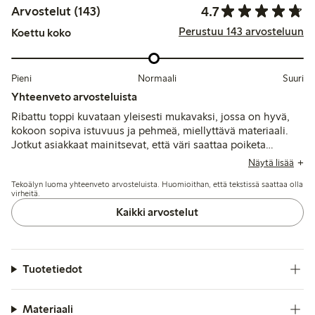
4.7
Arvostelut (143)
Perustuu 143 arvosteluun
Koettu koko
Pieni
Normaali
Suuri
Yhteenveto arvosteluista
Ribattu toppi kuvataan yleisesti mukavaksi, jossa on hyvä,
kokoon sopiva istuvuus ja pehmeä, miellyttävä materiaali.
Jotkut asiakkaat mainitsevat, että väri saattaa poiketa
hieman kuvista, ja muutama toteaa sen olevan lyhyt tai
Näytä lisää
menettävän napakkuutta pesun jälkeen, mutta
Tekoälyn luoma yhteenveto arvosteluista. Huomioithan, että tekstissä saattaa olla
kokonaisuutena se sopii hyvin rentoon kesäkäyttöön.
virheitä.
Kaikki arvostelut
Tuotetiedot
Materiaali