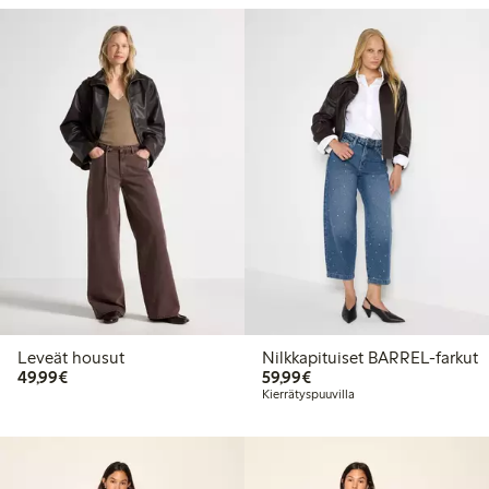
Leveät housut
Nilkkapituiset BARREL-farkut
49,99 €
59,99 €
49,99€
59,99€
Kierrätyspuuvilla