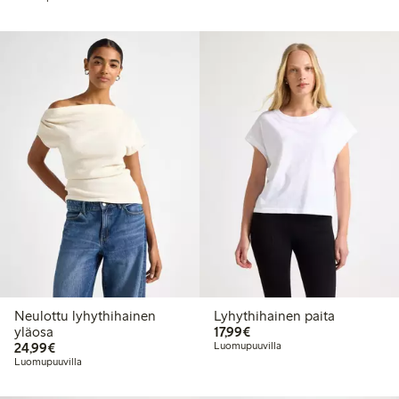
Neulottu lyhythihainen
Lyhythihainen paita
17,99 €
yläosa
17,99€
24,99 €
24,99€
Luomupuuvilla
Luomupuuvilla