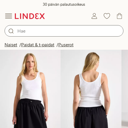
30 päivän palautusoikeus
Tuotteet kuvassa
Naiset
Paidat & t-paidat
Puserot