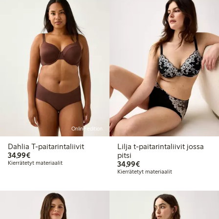
Online edition
Dahlia T-paitarintaliivit
Lilja t-paitarintaliivit jossa
34,99 €
34,99€
pitsi
34,99 €
Kierrätetyt materiaalit
34,99€
Kierrätetyt materiaalit