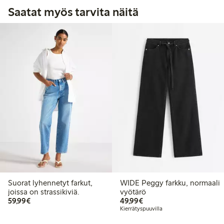
Saatat myös tarvita näitä
Suorat lyhennetyt farkut,
WIDE Peggy farkku, normaali
joissa on strassikiviä.
vyötärö
59,99 €
49,99 €
59,99€
49,99€
Kierrätyspuuvilla