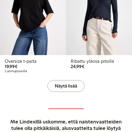
Oversize t-paita
Ribattu yläosa pitsillä
19,99 €
24,99 €
19,99€
24,99€
Luomupuuvilla
Näytä lisää
Me Lindexillä uskomme, että naistenvaatteiden
tulee olla pitkäikäisiä, alusvaatteita tulee löytyä