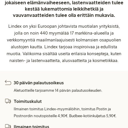
jokaiseen elämänvaiheeseen, lastenvaatteiden tulee
kestää lukemattomia leikkihetkiä ja
vauvanvaatteiden tulee olla erittäin mukavia.
Lindex on yksi Euroopan johtavista muotialan yrityksistä,
jolla on noin 440 myymälää 17 markkina-alueella ja
verkkomyyntiä maailmanlaajuisesti kolmansien osapuolien
alustojen kautta. Lindex tarjoaa inspiroivaa ja edullista
muotia. Valikoima sisältää useita erilaisia konsepteja, kuten
naisten- ja lastenvaatteita, alusvaatteita ja kosmetiikkaa.
30 päivän palautusoikeus
Aletuotteille tarjoamme 14 päivän palautusoikeuden.
Toimituskulut
Ilmainen toimitus Lindex-myymälöihin, toimitus Postin ja
Postnordin noutopisteille 4,90€. Budbee-kotiinkuljetus 5,90€.
Ilmainen toimitus