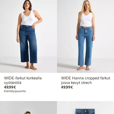
WIDE-farkut korkealla
WIDE Hanna cropped farkut
vyötäröllä
jossa kevyt strech
49,99 €
49,99 €
49,99€
49,99€
Kierrätyspuuvilla