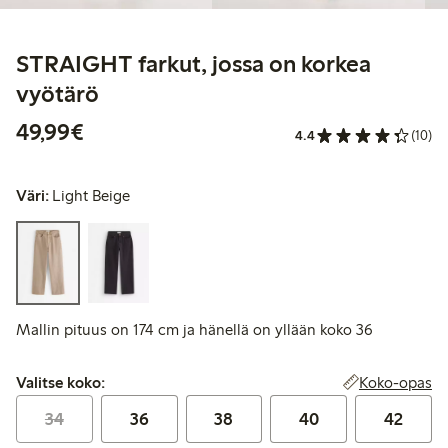
STRAIGHT farkut, jossa on korkea
vyötärö
49,99 €
49,99€
4.4
(10)
Väri:
Light Beige
Mallin pituus on 174 cm ja hänellä on yllään koko 36
Valitse koko:
Koko-opas
Valitse koko:
34
36
38
40
42