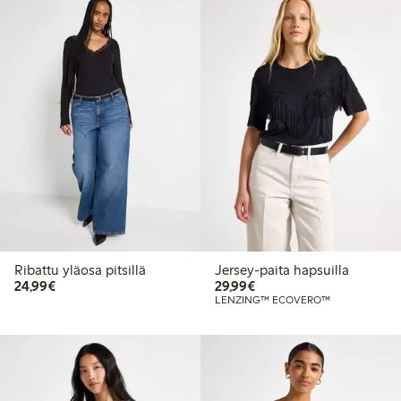
Ribattu yläosa pitsillä
Jersey-paita hapsuilla
24,99 €
29,99 €
24,99€
29,99€
LENZING™ ECOVERO™