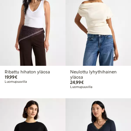
Ribattu hihaton yläosa
Neulottu lyhythihainen
19,99 €
19,99€
yläosa
24,99 €
Luomupuuvilla
24,99€
Luomupuuvilla