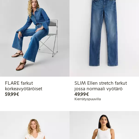
FLARE farkut
SLIM Ellen stretch farkut
korkeavyötäröiset
jossa normaali vyötärö
59,99 €
49,99 €
59,99€
49,99€
Kierrätyspuuvilla