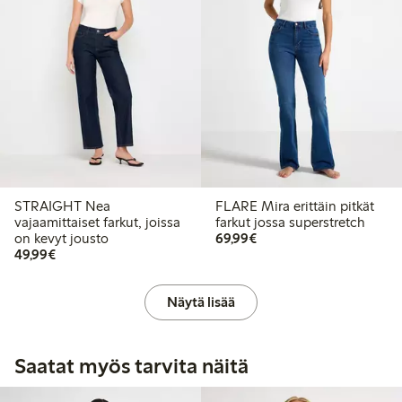
STRAIGHT Nea
FLARE Mira erittäin pitkät
vajaamittaiset farkut, joissa
farkut jossa superstretch
69,99 €
on kevyt jousto
69,99€
49,99 €
49,99€
Näytä lisää
Saatat myös tarvita näitä