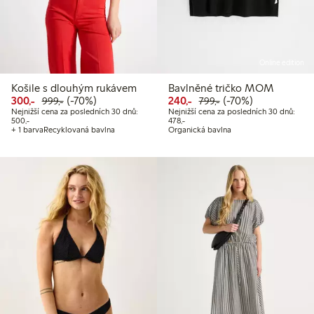
Online edition
Košile s dlouhým rukávem
Bavlněné tričko MOM
Snížená cena: 300,00 Kč
Běžná cena: 999,00 Kč
70% sleva
Snížená cena: 240,00 Kč
Běžná cena: 799,00
70% sleva
300,-
(-70%)
240,-
(-70%)
999,-
799,-
Nejnižší cena za posledních 30 dnů:
Nejnižší cena za posledních 30 dnů:
Nejnižší cena za posledních 30 dnů: 500,00 Kč
Nejnižší cena za posledních 30 dnů:
500,-
478,-
+ 1 barva
Recyklovaná bavlna
Organická bavlna