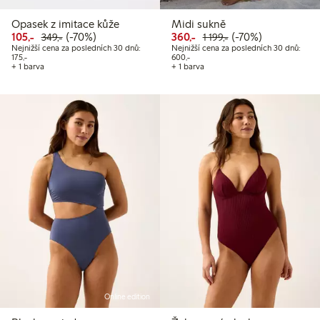
Opasek z imitace kůže
Midi sukně
Snížená cena: 105,00 Kč
Běžná cena: 349,00 Kč
70% sleva
Snížená cena: 360,00 Kč
Běžná cena: 1 199,
70% sleva
105,-
(-70%)
360,-
(-70%)
349,-
1 199,-
Nejnižší cena za posledních 30 dnů:
Nejnižší cena za posledních 30 dnů:
Nejnižší cena za posledních 30 dnů: 175,00 Kč
Nejnižší cena za posledních 30 dnů
175,-
600,-
+ 1 barva
+ 1 barva
Online edition