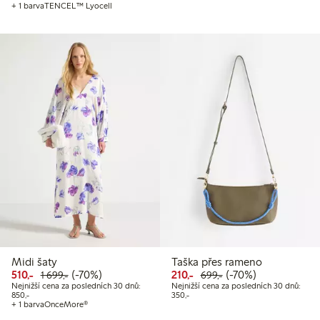
+ 1 barva
TENCEL™ Lyocell
Midi šaty
Taška přes rameno
Snížená cena: 510,00 Kč
Běžná cena: 1 699,00 Kč
70% sleva
Snížená cena: 210,00 Kč
Běžná cena: 699,00
70% sleva
510,-
(-70%)
210,-
(-70%)
1 699,-
699,-
Nejnižší cena za posledních 30 dnů:
Nejnižší cena za posledních 30 dnů:
Nejnižší cena za posledních 30 dnů: 850,00 Kč
Nejnižší cena za posledních 30 dnů:
850,-
350,-
+ 1 barva
OnceMore®