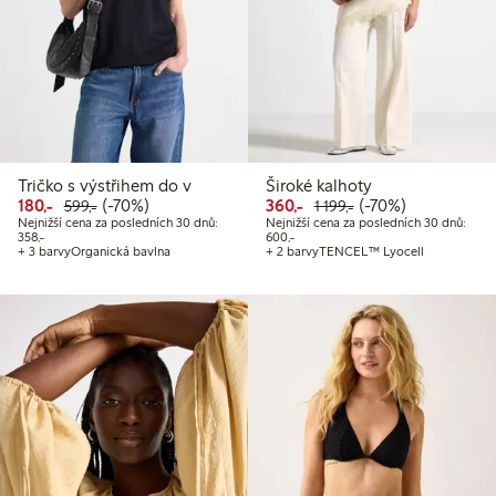
Tričko s výstřihem do v
Široké kalhoty
Snížená cena: 180,00 Kč
Běžná cena: 599,00 Kč
70% sleva
Snížená cena: 360,00 Kč
Běžná cena: 1 199,
70% sleva
180,-
(-70%)
360,-
(-70%)
599,-
1 199,-
Nejnižší cena za posledních 30 dnů:
Nejnižší cena za posledních 30 dnů:
Nejnižší cena za posledních 30 dnů: 358,00 Kč
Nejnižší cena za posledních 30 dnů
358,-
600,-
+ 3 barvy
Organická bavlna
+ 2 barvy
TENCEL™ Lyocell