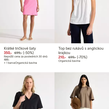
Krátké tričkové šaty
Top bez rukávů s anglickou
Snížená cena: 350,00 Kč
Běžná cena: 699,00 Kč
50% sleva
350,-
(-50%)
krajkou
699,-
Snížená cena: 210,00 Kč
Běžná cena: 699,00
70% sleva
Nejnižší cena za posledních 30 dnů:
210,-
(-70%)
699,-
Nejnižší cena za posledních 30 dnů: 489,00 Kč
489,-
Organická bavlna
+ 1 barva
Organická bavlna