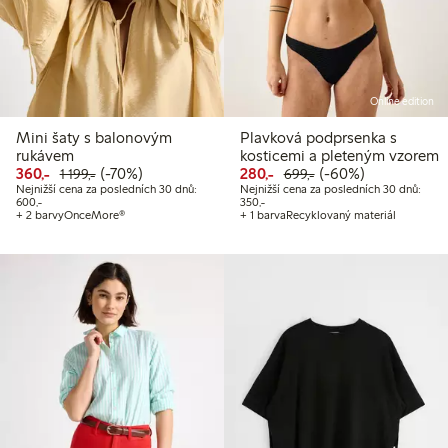
Online edition
Mini šaty s balonovým
Plavková podprsenka s
rukávem
kosticemi a pleteným vzorem
Snížená cena: 360,00 Kč
Běžná cena: 1 199,00 Kč
70% sleva
Snížená cena: 280,00 Kč
Běžná cena: 699,00
60% sleva
360,-
(-70%)
280,-
(-60%)
1 199,-
699,-
Nejnižší cena za posledních 30 dnů:
Nejnižší cena za posledních 30 dnů:
Nejnižší cena za posledních 30 dnů: 600,00 Kč
Nejnižší cena za posledních 30 dnů:
600,-
350,-
+ 2 barvy
OnceMore®
+ 1 barva
Recyklovaný materiál