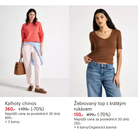
Kalhoty chinos
Žebrovaný top s krátkým
Snížená cena: 360,00 Kč
Běžná cena: 1 199,00 Kč
70% sleva
360,-
(-70%)
rukávem
1 199,-
Snížená cena: 150,00 Kč
Běžná cena: 499,00
70% sleva
Nejnižší cena za posledních 30 dnů:
150,-
(-70%)
499,-
Nejnižší cena za posledních 30 dnů: 600,00 Kč
600,-
Nejnižší cena za posledních 30 dnů:
+ 2 barvy
Nejnižší cena za posledních 30 dnů:
250,-
+ 6 barvy
Organická bavlna