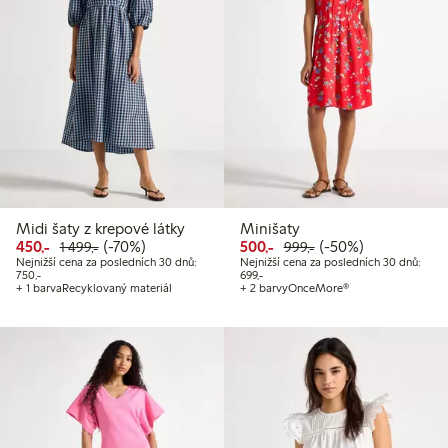
Midi šaty z krepové látky
Minišaty
Snížená cena: 450,00 Kč
Běžná cena: 1 499,00 Kč
70% sleva
Snížená cena: 500,00 Kč
Běžná cena: 999,00
50% sleva
450,-
(-70%)
500,-
(-50%)
1 499,-
999,-
Nejnižší cena za posledních 30 dnů:
Nejnižší cena za posledních 30 dnů:
Nejnižší cena za posledních 30 dnů: 750,00 Kč
Nejnižší cena za posledních 30 dnů:
750,-
699,-
+ 1 barva
Recyklovaný materiál
+ 2 barvy
OnceMore®