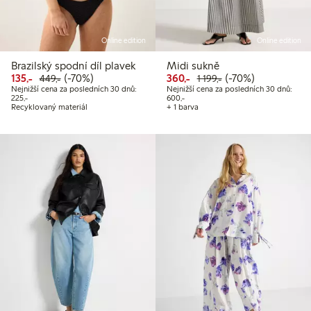
Online edition
Online edition
Brazilský spodní díl plavek
Midi sukně
Snížená cena: 135,00 Kč
Běžná cena: 449,00 Kč
70% sleva
Snížená cena: 360,00 Kč
Běžná cena: 1 199,
70% sleva
135,-
(-70%)
360,-
(-70%)
449,-
1 199,-
Nejnižší cena za posledních 30 dnů:
Nejnižší cena za posledních 30 dnů:
Nejnižší cena za posledních 30 dnů: 225,00 Kč
Nejnižší cena za posledních 30 dnů
225,-
600,-
Recyklovaný materiál
+ 1 barva