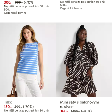
Snížená cena: 300,00 Kč
Běžná cena: 999,00 Kč
70% sleva
300,-
(-70%)
Nejnižší cena za posledních 30 dnů:
999,-
Nejnižší cena za posledních 30 dnů
600,-
Nejnižší cena za posledních 30 dnů:
Organická bavlna
Nejnižší cena za posledních 30 dnů: 500,00 Kč
500,-
Organická bavlna
Tílko
Mini šaty s balonovým
Snížená cena: 150,00 Kč
Běžná cena: 499,00 Kč
70% sleva
150,-
(-70%)
rukávem
499,-
Snížená cena: 360,00 Kč
Běžná cena: 1 199,
70% sleva
Nejnižší cena za posledních 30 dnů:
360,-
(-70%)
1 199,-