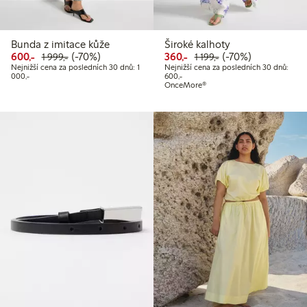
Bunda z imitace kůže
Široké kalhoty
Snížená cena: 600,00 Kč
Běžná cena: 1 999,00 Kč
70% sleva
Snížená cena: 360,00 Kč
Běžná cena: 1 199,
70% sleva
600,-
(-70%)
360,-
(-70%)
1 999,-
1 199,-
Nejnižší cena za posledních 30 dnů: 1
Nejnižší cena za posledních 30 dnů:
Nejnižší cena za posledních 30 dnů: 1 000,00 Kč
Nejnižší cena za posledních 30 dnů
000,-
600,-
OnceMore®