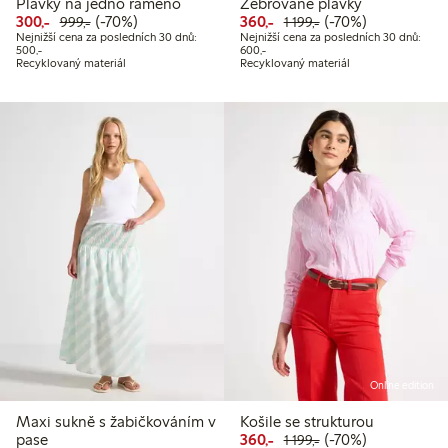
Plavky na jedno rameno
Žebrované plavky
Snížená cena: 300,00 Kč
Běžná cena: 999,00 Kč
70% sleva
Snížená cena: 360,00 Kč
Běžná cena: 1 199,
70% sleva
300,-
(-70%)
360,-
(-70%)
999,-
1 199,-
Nejnižší cena za posledních 30 dnů:
Nejnižší cena za posledních 30 dnů:
Nejnižší cena za posledních 30 dnů: 500,00 Kč
Nejnižší cena za posledních 30 dnů
500,-
600,-
Recyklovaný materiál
Recyklovaný materiál
Online edition
Maxi sukně s žabičkováním v
Košile se strukturou
Snížená cena: 360,00 Kč
Běžná cena: 1 199,
70% sleva
pase
360,-
(-70%)
1 199,-