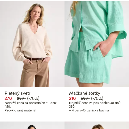
Pletený svetr
Mačkané šortky
Snížená cena: 270,00 Kč
Běžná cena: 899,00 Kč
70% sleva
Snížená cena: 210,00 Kč
Běžná cena: 699,00
70% sleva
270,-
(-70%)
210,-
(-70%)
899,-
699,-
Nejnižší cena za posledních 30 dnů:
Nejnižší cena za posledních 30 dnů:
Nejnižší cena za posledních 30 dnů: 450,00 Kč
Nejnižší cena za posledních 30 dnů:
450,-
350,-
Recyklovaný materiál
+ 4 barvy
Organická bavlna