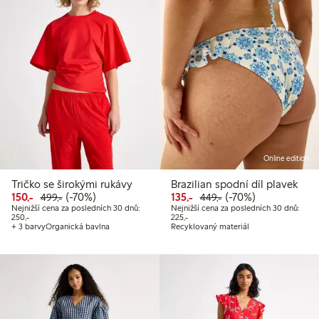
Online edition
Tričko se širokými rukávy
Brazilian spodní díl plavek
Snížená cena: 150,00 Kč
Běžná cena: 499,00 Kč
70% sleva
Snížená cena: 135,00 Kč
Běžná cena: 449,00
70% sleva
150,-
(-70%)
135,-
(-70%)
499,-
449,-
Nejnižší cena za posledních 30 dnů:
Nejnižší cena za posledních 30 dnů:
Nejnižší cena za posledních 30 dnů: 250,00 Kč
Nejnižší cena za posledních 30 dnů:
250,-
225,-
+ 3 barvy
Organická bavlna
Recyklovaný materiál