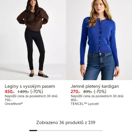
Online edition
Legíny s vysokým pasem
Jemně pletený kardigan
Snížená cena: 450,00 Kč
Běžná cena: 1 499,00 Kč
70% sleva
Snížená cena: 270,00 Kč
Běžná cena: 899,00
70% sleva
450,-
(-70%)
270,-
(-70%)
1 499,-
899,-
Nejnižší cena za posledních 30 dnů:
Nejnižší cena za posledních 30 dnů:
Nejnižší cena za posledních 30 dnů: 750,00 Kč
Nejnižší cena za posledních 30 dnů:
750,-
450,-
OnceMore®
TENCEL™ Lyocell
Zobrazeno 36 produktů z 339