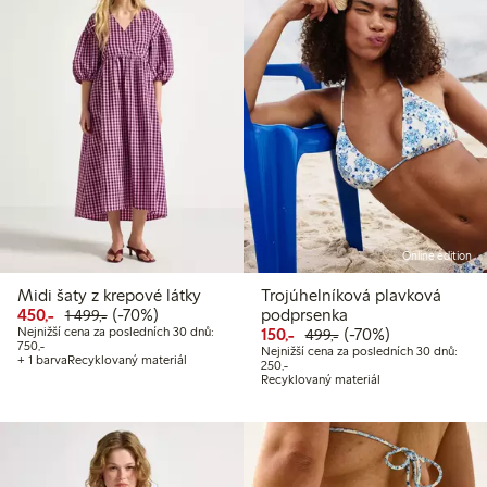
Online edition
Midi šaty z krepové látky
Trojúhelníková plavková
Snížená cena: 450,00 Kč
Běžná cena: 1 499,00 Kč
70% sleva
450,-
(-70%)
podprsenka
1 499,-
Snížená cena: 150,00 Kč
Běžná cena: 499,00
70% sleva
Nejnižší cena za posledních 30 dnů:
150,-
(-70%)
499,-
Nejnižší cena za posledních 30 dnů: 750,00 Kč
750,-
Nejnižší cena za posledních 30 dnů:
+ 1 barva
Recyklovaný materiál
Nejnižší cena za posledních 30 dnů:
250,-
Recyklovaný materiál