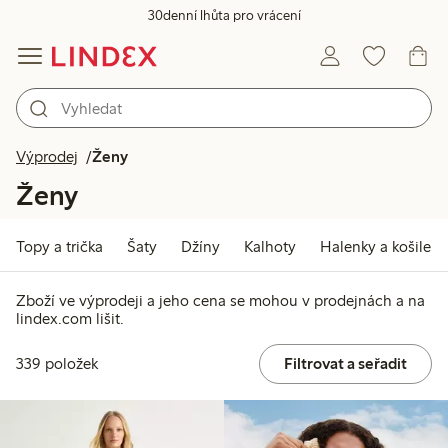
30denní lhůta pro vrácení
Výprodej
Ženy
Ženy
Topy a trička
Šaty
Džíny
Kalhoty
Halenky a košile
Zboží ve výprodeji a jeho cena se mohou v prodejnách a na
lindex.com lišit.
339 položek
Filtrovat a seřadit