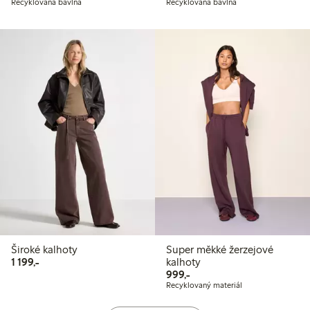
Recyklovaná bavlna
Recyklovaná bavlna
Široké kalhoty
Super měkké žerzejové
1 199,00 Kč
1 199,-
kalhoty
999,00 Kč
999,-
Recyklovaný materiál