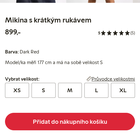
Mikina s krátkým rukávem
899,00 Kč
899,-
5
(5)
Barva:
Dark Red
Model/ka měří 177 cm a má na sobě velikost S
Vybrat velikost:
Průvodce velikostmi
Vybrat velikost:
XS
S
M
L
XL
Přidat do nákupního košíku