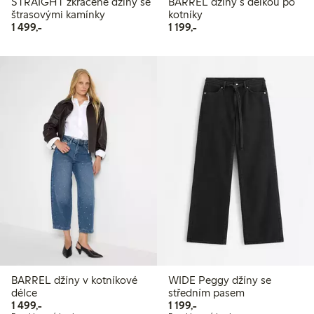
STRAIGHT zkrácené džíny se
BARREL džíny s délkou po
štrasovými kamínky
kotníky
1 499,00 Kč
1 199,00 Kč
1 499,-
1 199,-
BARREL džíny v kotníkové
WIDE Peggy džíny se
délce
středním pasem
1 499,00 Kč
1 199,00 Kč
1 499,-
1 199,-