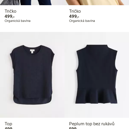
Tričko
Tričko
499,00 Kč
499,00 Kč
499,-
499,-
Organická bavlna
Organická bavlna
Top
Peplum top bez rukávů
499,00 Kč
599,00 Kč
499,-
599,-