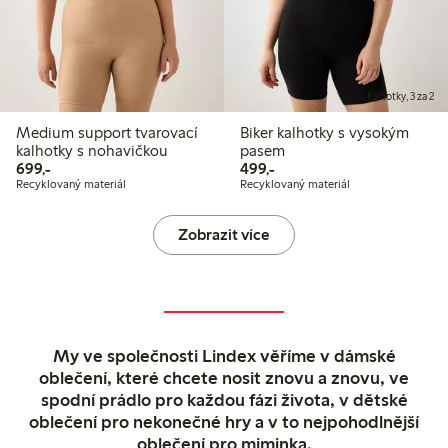
Kalhotky, 3 za 2
Medium support tvarovací
Biker kalhotky s vysokým
kalhotky s nohavičkou
pasem
699,00 Kč
499,00 Kč
699,-
499,-
Recyklovaný materiál
Recyklovaný materiál
Zobrazit více
My ve společnosti Lindex věříme v dámské
oblečení, které chcete nosit znovu a znovu, ve
spodní prádlo pro každou fázi života, v dětské
oblečení pro nekonečné hry a v to nejpohodlnější
oblečení pro miminka.