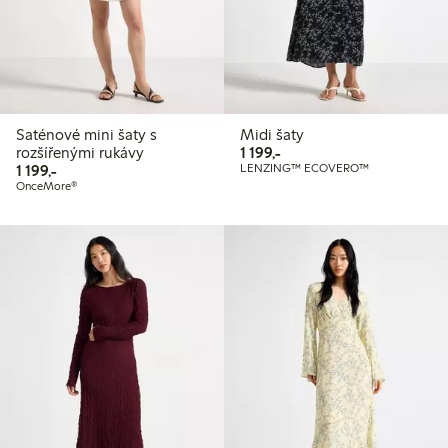
Saténové mini šaty s
Midi šaty
1 199,00 Kč
rozšířenými rukávy
1 199,-
1 199,00 Kč
1 199,-
LENZING™ ECOVERO™
OnceMore®