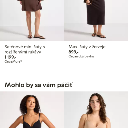
Saténové mini šaty s
Maxi šaty z žerzeje
899,00 Kč
rozšířenými rukávy
899,-
1 199,00 Kč
1 199,-
Organická bavlna
OnceMore®
Mohlo by sa vám páčiť