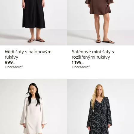
Midi šaty s balonovými
Saténové mini šaty s
rukávy
rozšířenými rukávy
999,00 Kč
1 199,00 Kč
999,-
1 199,-
OnceMore®
OnceMore®