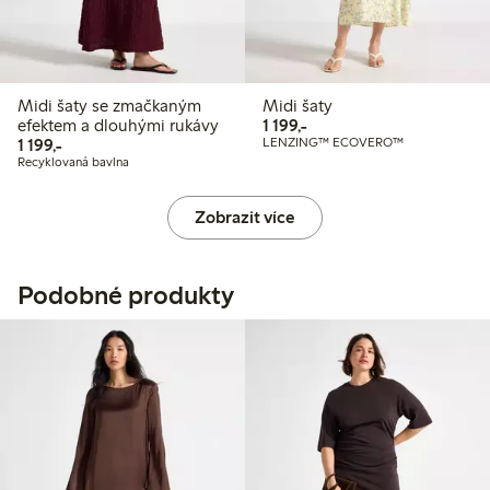
Midi šaty se zmačkaným
Midi šaty
1 199,00 Kč
efektem a dlouhými rukávy
1 199,-
1 199,00 Kč
1 199,-
LENZING™ ECOVERO™
Recyklovaná bavlna
Zobrazit více
Podobné produkty