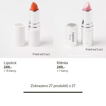
Právě teď 3 za 2
Právě teď 3 za 2
Nakupujte v prodejně
Lipstick
Rtěnka
249,00 Kč
249,00 Kč
249,-
249,-
+ 15 barvy
+ 7 barvy
Zobrazeno 27 produktů z 27