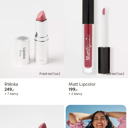
Právě teď 3 za 2
Právě teď 3 za 2
Rtěnka
Matt Lipcolor
249,00 Kč
199,00 Kč
249,-
199,-
+ 7 barvy
+ 2 barvy