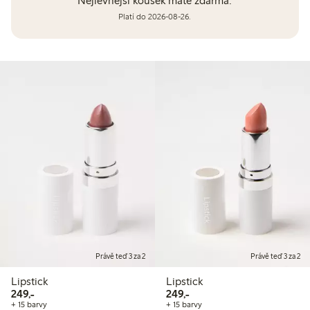
Nejlevnější kousek máte zdarma.
Platí do 2026-08-26.
Právě teď 3 za 2
Právě teď 3 za 2
Lipstick
Lipstick
249,00 Kč
249,00 Kč
249,-
249,-
+ 15 barvy
+ 15 barvy