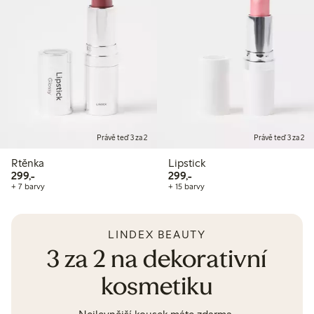
Právě teď 3 za 2
Právě teď 3 za 2
Rtěnka
Lipstick
299,00 Kč
299,00 Kč
299,-
299,-
+ 7 barvy
+ 15 barvy
LINDEX BEAUTY
3 za 2 na dekorativní
kosmetiku