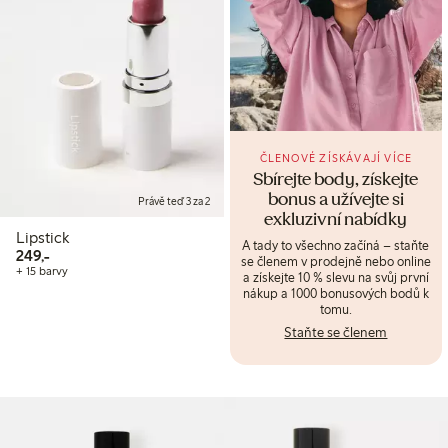
ČLENOVÉ ZÍSKÁVAJÍ VÍCE
Sbírejte body, získejte
bonus a užívejte si
Právě teď 3 za 2
exkluzivní nabídky
Lipstick
A tady to všechno začíná – staňte
249,00 Kč
249,-
se členem v prodejně nebo online
+ 15 barvy
a získejte 10 % slevu na svůj první
nákup a 1000 bonusových bodů k
tomu.
Staňte se členem