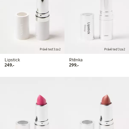
Právě teď 3 za 2
Právě teď 3 za 2
Lipstick
Rtěnka
249,00 Kč
299,00 Kč
249,-
299,-