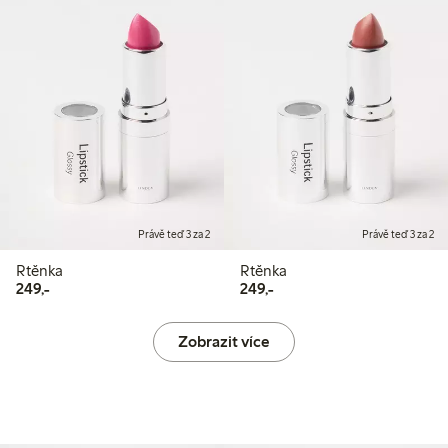
Právě teď 3 za 2
Právě teď 3 za 2
Rtěnka
Rtěnka
249,00 Kč
249,00 Kč
249,-
249,-
Zobrazit více