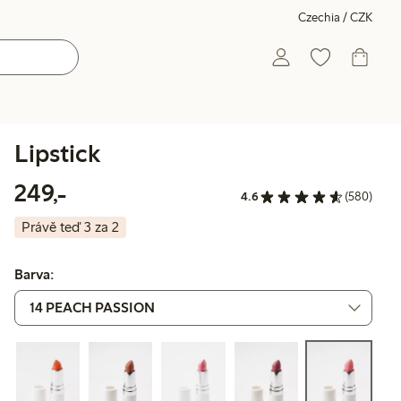
Czechia / CZK
Lipstick
249,00 Kč
249,-
4.6
(580)
Právě teď 3 za 2
Barva: