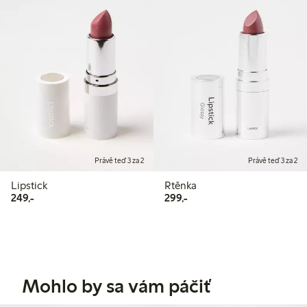
Právě teď 3 za 2
Právě teď 3 za 2
Lipstick
Rtěnka
249,00 Kč
299,00 Kč
249,-
299,-
Mohlo by sa vám páčiť