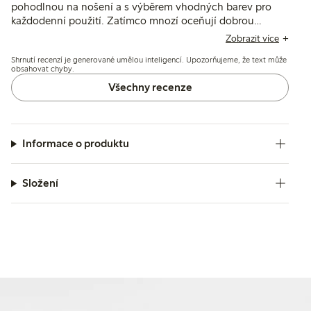
pohodlnou na nošení a s výběrem vhodných barev pro
každodenní použití. Zatímco mnozí oceňují dobrou
pigmentaci a výdrž, někteří zmiňují problémy s měkkostí,
Zobrazit více
omezeným krytím barev nebo rozdíly odstínů za různých
Shrnutí recenzí je generované umělou inteligencí. Upozorňujeme, že text může
světelných podmínek.
obsahovat chyby.
Všechny recenze
Informace o produktu
Složení