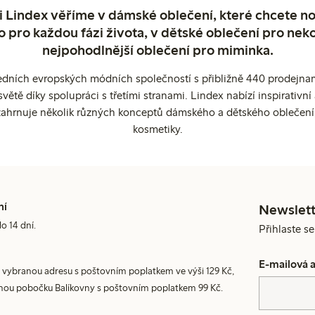
 Lindex věříme v dámské oblečení, které chcete no
o pro každou fázi života, v dětské oblečení pro neko
nejpohodlnější oblečení pro miminka.
edních evropských módních společností s přibližně 440 prodejnami
ětě díky spolupráci s třetími stranami. Lindex nabízí inspirativ
ahrnuje několik různých konceptů dámského a dětského oblečení
kosmetiky.
ní
Newslett
do 14 dní.
Přihlaste s
E-mailová 
 vybranou adresu s poštovním poplatkem ve výši 129 Kč,
nou pobočku Balíkovny s poštovním poplatkem 99 Kč.