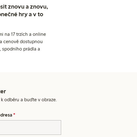
sit znovu a znovu,
nečné hry a v to
 na 17 trzích a online
ní a cenově dostupnou
, spodního prádla a
er
e k odběru a buďte v obraze.
adresa
*