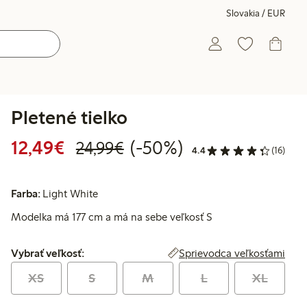
Slovakia / EUR
Pletené tielko
Zvýhodnená cena: 12,49 €
Bežná cena: 24,99 €
50% zľava
12,49€
(-50%)
24,99€
4.4
(16)
Farba:
Light White
Modelka má 177 cm a má na sebe veľkosť S
Vybrať veľkosť:
Sprievodca veľkosťami
Vybrať veľkosť:
XS
S
M
L
XL