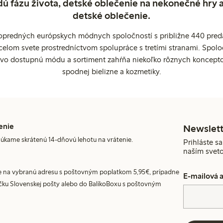
dú fázu života, detské oblečenie na nekonečné hry 
detské oblečenie.
popredných európskych módnych spoločností s približne 440 preda
celom svete prostredníctvom spolupráce s tretími stranami. Spol
ovo dostupnú módu a sortiment zahŕňa niekoľko rôznych koncepto
spodnej bielizne a kozmetiky.
enie
Newslett
úkame skrátenú 14-dňovú lehotu na vrátenie.
Prihláste sa
naším svet
 na vybranú adresu s poštovným poplatkom 5,95€, prípadne
E-mailová 
ku Slovenskej pošty alebo do BalíkoBoxu s poštovným