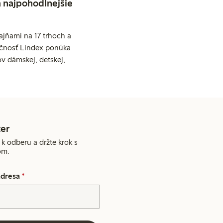
a najpohodlnejšie
jňami na 17 trhoch a
očnosť Lindex ponúka
v dámskej, detskej,
er
 k odberu a držte krok s
om.
adresa
*