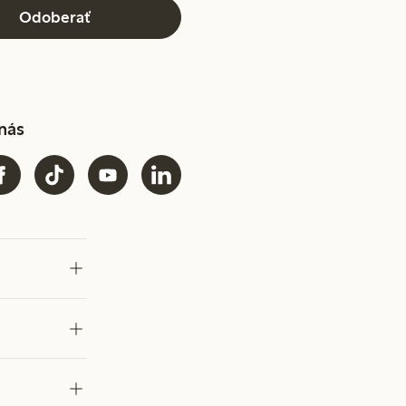
Odoberať
 nás