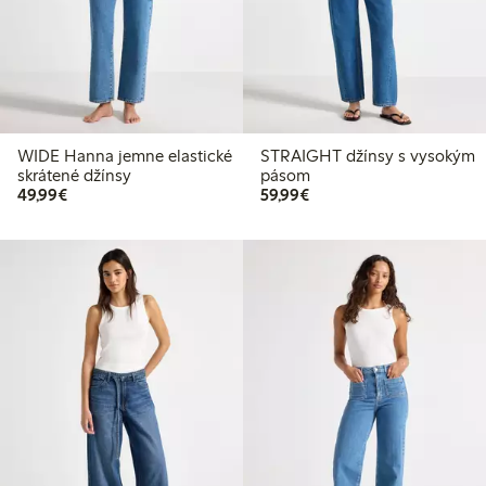
WIDE Hanna jemne elastické
STRAIGHT džínsy s vysokým
skrátené džínsy
pásom
49,99 €
59,99 €
49,99€
59,99€