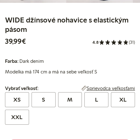
WIDE džínsové nohavice s elastickým
pásom
39,99 €
39,99€
4.8
(31)
Farba:
Dark denim
Modelka má 174 cm a má na sebe veľkosť S
Vybrať veľkosť:
Sprievodca veľkosťami
Vybrať veľkosť:
XS
S
M
L
XL
XXL