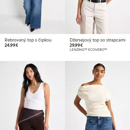
Rebrovaný top s čipkou
Džersejový top so strapcami
24,99 €
29,99 €
24,99€
29,99€
LENZING™ ECOVERO™