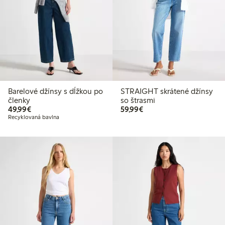
Barelové džínsy s dĺžkou po
STRAIGHT skrátené džínsy
členky
so štrasmi
49,99 €
59,99 €
49,99€
59,99€
Recyklovaná bavlna