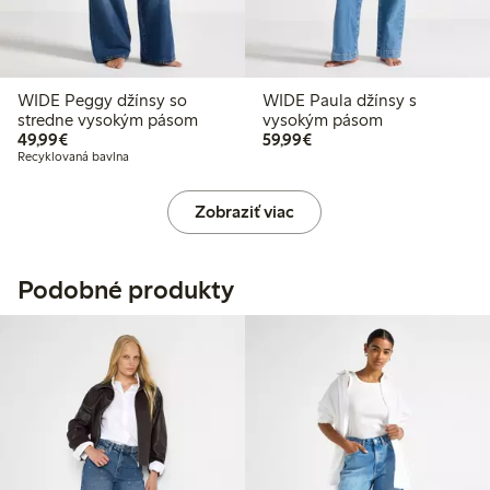
WIDE Peggy džínsy so
WIDE Paula džínsy s
stredne vysokým pásom
vysokým pásom
49,99 €
59,99 €
49,99€
59,99€
Recyklovaná bavlna
Zobraziť viac
Podobné produkty