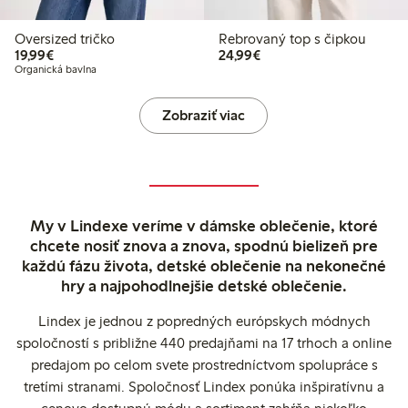
Oversized tričko
Rebrovaný top s čipkou
19,99 €
24,99 €
19,99€
24,99€
Organická bavlna
Zobraziť viac
My v Lindexe veríme v dámske oblečenie, ktoré
chcete nosiť znova a znova, spodnú bielizeň pre
každú fázu života, detské oblečenie na nekonečné
hry a najpohodlnejšie detské oblečenie.
Lindex je jednou z popredných európskych módnych
spoločností s približne 440 predajňami na 17 trhoch a online
predajom po celom svete prostredníctvom spolupráce s
tretími stranami. Spoločnosť Lindex ponúka inšpiratívnu a