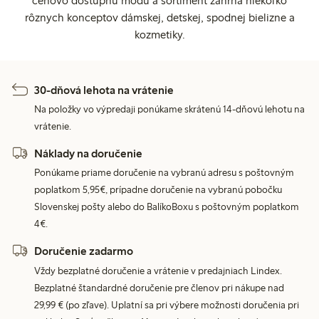
cenovo dostupnú módu a sortiment zahŕňa niekoľko
rôznych konceptov dámskej, detskej, spodnej bielizne a
kozmetiky.
30-dňová lehota na vrátenie
Na položky vo výpredaji ponúkame skrátenú 14-dňovú lehotu na
vrátenie.
Náklady na doručenie
Ponúkame priame doručenie na vybranú adresu s poštovným
poplatkom 5,95€, prípadne doručenie na vybranú pobočku
Slovenskej pošty alebo do BalíkoBoxu s poštovným poplatkom
4€.
Doručenie zadarmo
Vždy bezplatné doručenie a vrátenie v predajniach Lindex.
Bezplatné štandardné doručenie pre členov pri nákupe nad
29,99 € (po zľave). Uplatní sa pri výbere možnosti doručenia pri