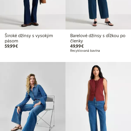
Široké džínsy s vysokým
Barelové džínsy s dĺžkou po
pásom
členky
59,99 €
49,99 €
59,99€
49,99€
Recyklovaná bavlna