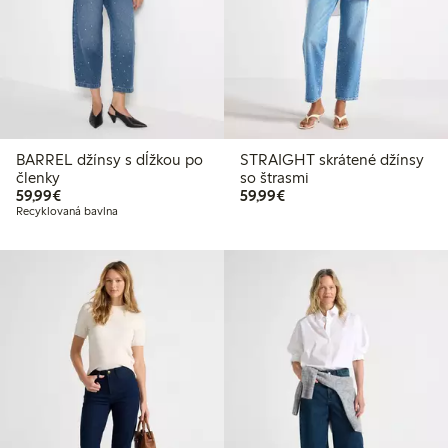
BARREL džínsy s dĺžkou po
STRAIGHT skrátené džínsy
členky
so štrasmi
59,99 €
59,99 €
59,99€
59,99€
Recyklovaná bavlna