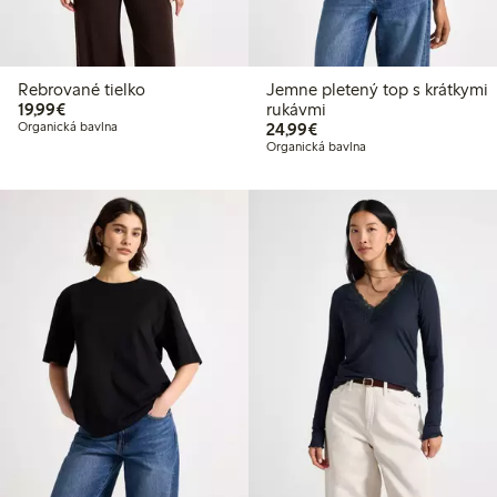
Rebrované tielko
Jemne pletený top s krátkymi
19,99 €
19,99€
rukávmi
24,99 €
Organická bavlna
24,99€
Organická bavlna