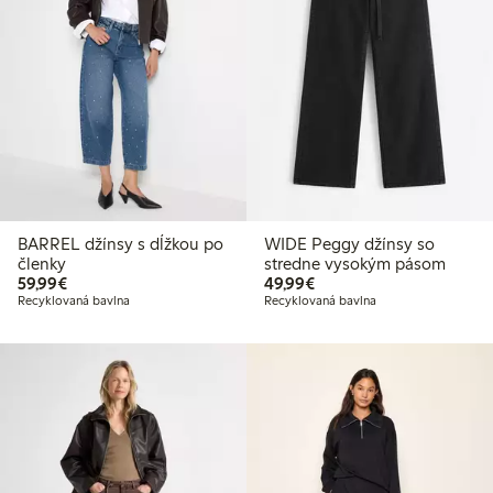
BARREL džínsy s dĺžkou po
WIDE Peggy džínsy so
členky
stredne vysokým pásom
59,99 €
49,99 €
59,99€
49,99€
Recyklovaná bavlna
Recyklovaná bavlna