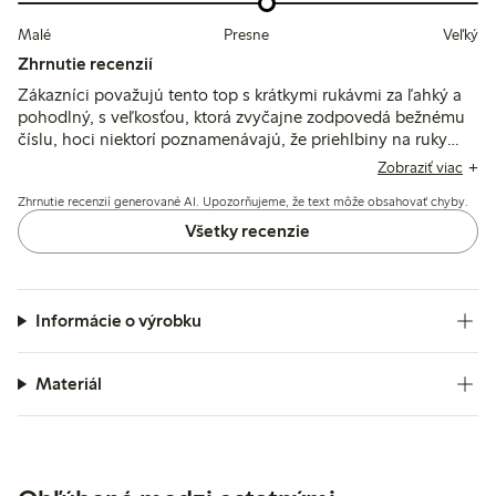
Malé
Presne
Veľký
Zhrnutie recenzií
Zákazníci považujú tento top s krátkymi rukávmi za ľahký a
pohodlný, s veľkosťou, ktorá zvyčajne zodpovedá bežnému
číslu, hoci niektorí poznamenávajú, že priehlbiny na ruky
môžu byť priestranné. Materiál je tenký a vzdušný, vhodný
Zobraziť viac
na teplé počasie, ale po praní môže mierne zraziť a vyzerá
Zhrnutie recenzií generované AI. Upozorňujeme, že text môže obsahovať chyby.
priehľadnejšie, než sa očakávalo.
Všetky recenzie
Informácie o výrobku
Materiál