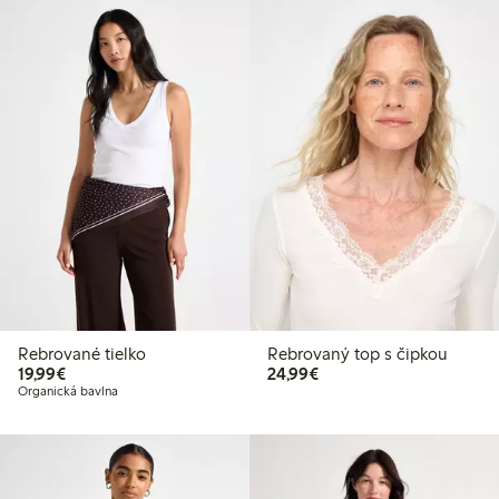
Rebrované tielko
Rebrovaný top s čipkou
19,99 €
24,99 €
19,99€
24,99€
Organická bavlna