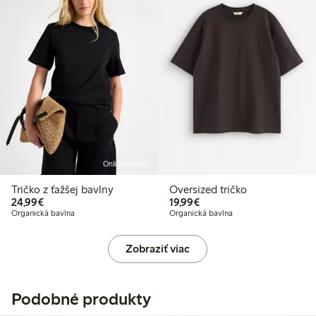
Online edition
Tričko z ťažšej bavlny
Oversized tričko
24,99 €
19,99 €
24,99€
19,99€
Organická bavlna
Organická bavlna
Zobraziť viac
Podobné produkty