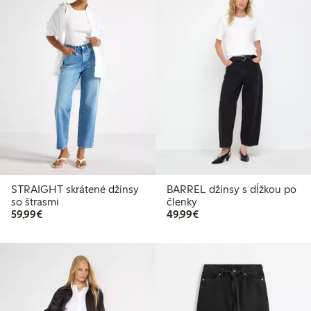
STRAIGHT skrátené džínsy
BARREL džínsy s dĺžkou po
so štrasmi
členky
59,99 €
49,99 €
59,99€
49,99€