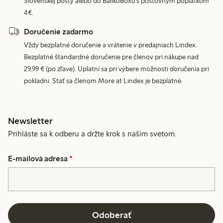
Slovenskej pošty alebo do BalíkoBoxu s poštovným poplatkom
4€.
Doručenie zadarmo
Vždy bezplatné doručenie a vrátenie v predajniach Lindex.
Bezplatné štandardné doručenie pre členov pri nákupe nad
29,99 € (po zľave). Uplatní sa pri výbere možnosti doručenia pri
pokladni. Stať sa členom More at Lindex je bezplatné.
Newsletter
Prihláste sa k odberu a držte krok s naším svetom.
E-mailová adresa
*
Odoberať