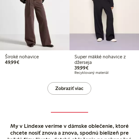
Široké nohavice
Super mäkké nohavice z
49,99 €
49,99€
džerseja
39,99 €
39,99€
Recyklovaný materiál
Zobraziť viac
My v Lindexe veríme v dámske oblečenie, ktoré
chcete nosiť znova a znova, spodnú bielizeň pre