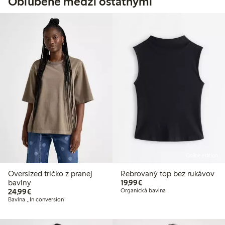
Obľúbené medzi ostatnými
Online edition
Oversized tričko z pranej
Rebrovaný top bez rukávov
19,99 €
bavlny
19,99€
24,99 €
24,99€
Organická bavlna
Bavlna ,,In conversion“