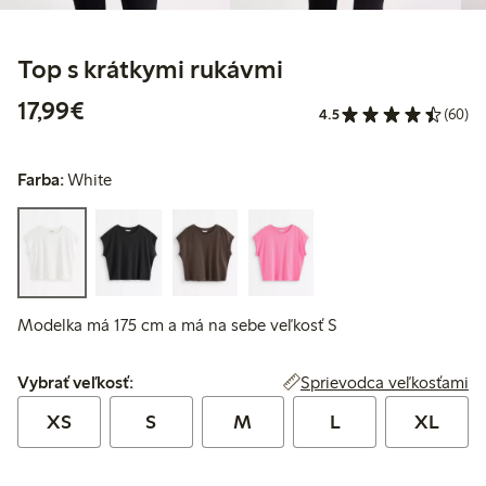
Top s krátkymi rukávmi
17,99 €
17,99€
4.5
(60)
Farba:
White
Modelka má 175 cm a má na sebe veľkosť S
Vybrať veľkosť:
Sprievodca veľkosťami
Vybrať veľkosť:
XS
S
M
L
XL