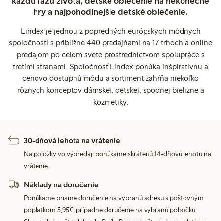
každú fázu života, detské oblečenie na nekonečné
hry a najpohodlnejšie detské oblečenie.
Lindex je jednou z popredných európskych módnych
spoločností s približne 440 predajňami na 17 trhoch a online
predajom po celom svete prostredníctvom spolupráce s
tretími stranami. Spoločnosť Lindex ponúka inšpiratívnu a
cenovo dostupnú módu a sortiment zahŕňa niekoľko
rôznych konceptov dámskej, detskej, spodnej bielizne a
kozmetiky.
30-dňová lehota na vrátenie
Na položky vo výpredaji ponúkame skrátenú 14-dňovú lehotu na
vrátenie.
Náklady na doručenie
Ponúkame priame doručenie na vybranú adresu s poštovným
poplatkom 5,95€, prípadne doručenie na vybranú pobočku