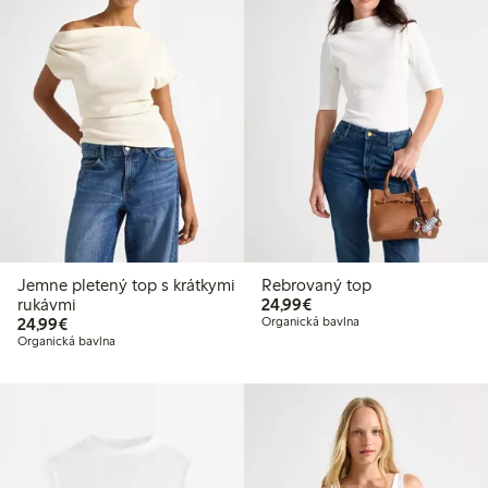
Jemne pletený top s krátkymi
Rebrovaný top
24,99 €
rukávmi
24,99€
24,99 €
24,99€
Organická bavlna
Organická bavlna