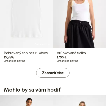
Online edition
Rebrovaný top bez rukávov
Vrúbkované tielko
19,99 €
17,99 €
19,99€
17,99€
Organická bavlna
Organická bavlna
Zobraziť viac
Mohlo by sa vám hodiť