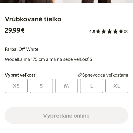
Vrúbkované tielko
29,99 €
29,99€
4.8
(9)
Farba:
Off White
Modelka má 175 cm a má na sebe veľkosť S
Vybrať veľkosť:
Sprievodca veľkosťami
Vybrať veľkosť:
XS
S
M
L
XL
Vypredané online