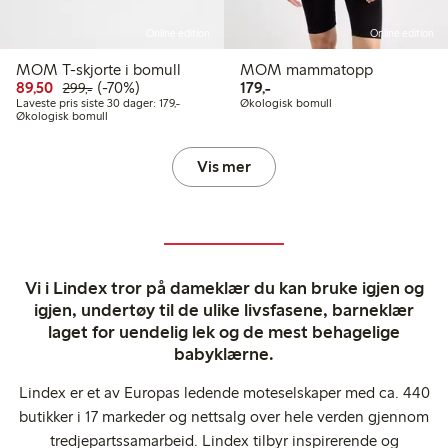
Online edition
Online edition
MOM T-skjorte i bomull
MOM mammatopp
Rabattert pris: 89,50 kr
Vanlig pris: 299,00 kr
70% rabatt
179,00 kr
89,50
(-70%)
179,-
299,-
Laveste pris siste 30 dager: 179,00 kr
Laveste pris siste 30 dager: 179,-
Økologisk bomull
Økologisk bomull
Vis mer
Vi i Lindex tror på dameklær du kan bruke igjen og
igjen, undertøy til de ulike livsfasene, barneklær
laget for uendelig lek og de mest behagelige
babyklærne.
Lindex er et av Europas ledende moteselskaper med ca. 440
butikker i 17 markeder og nettsalg over hele verden gjennom
tredjepartssamarbeid. Lindex tilbyr inspirerende og