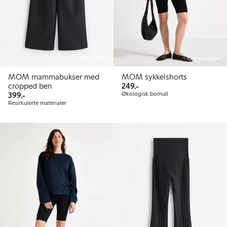
Online edition
Online edition
MOM mammabukser med
MOM sykkelshorts
249,00 kr
cropped ben
249,-
399,00 kr
399,-
Økologisk bomull
Resirkulerte materialer