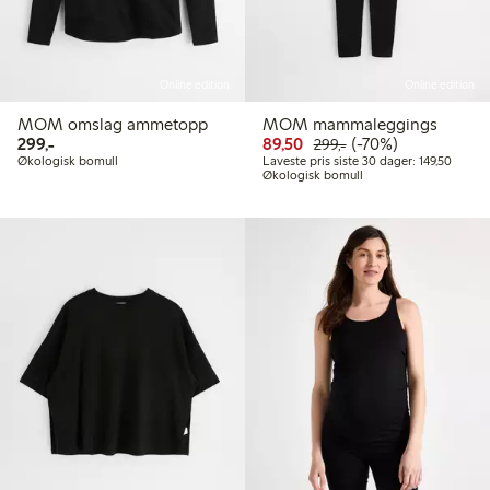
Online edition
Online edition
MOM omslag ammetopp
MOM mammaleggings
299,00 kr
Rabattert pris: 89,50 kr
Vanlig pris: 299,00 
70% rabatt
299,-
89,50
(-70%)
299,-
Laveste
Økologisk bomull
Laveste pris siste 30 dager: 149,50
Økologisk bomull