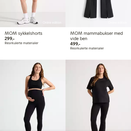
Online edition
Online edition
MOM sykkelshorts
MOM mammabukser med
299,00 kr
299,-
vide ben
499,00 kr
Resirkulerte materialer
499,-
Resirkulerte materialer