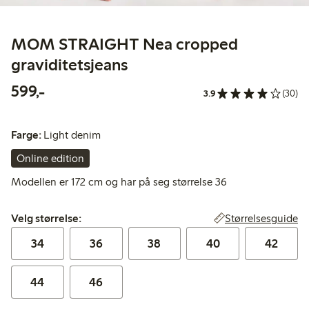
MOM STRAIGHT Nea cropped
graviditetsjeans
599,00 kr
599,-
3.9
(30)
Farge:
Light denim
Online edition
Modellen er 172 cm og har på seg størrelse 36
Velg størrelse:
Størrelsesguide
Velg størrelse:
34
36
38
40
42
44
46