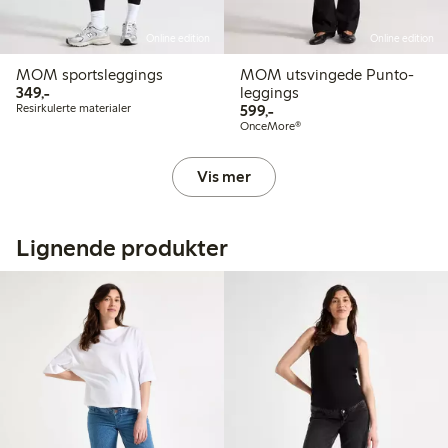
Online edition
Online edition
MOM sportsleggings
MOM utsvingede Punto-
349,00 kr
349,-
leggings
599,00 kr
Resirkulerte materialer
599,-
OnceMore®
Vis mer
Lignende produkter