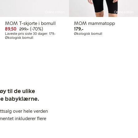
Online edition
Online edition
MOM T-skjorte i bomull
MOM mammatopp
kr
Rabattert pris: 89,50 kr
Vanlig pris: 299,00 kr
70% rabatt
179,00 kr
89,50
(-70%)
179,-
299,-
 pris siste 30 dager: 149,50 kr
Laveste pris siste 30 dager: 179,00 kr
Laveste pris siste 30 dager: 179,-
Økologisk bomull
Økologisk bomull
y til de ulike
ige babyklærne.
ttsalg over hele verden
entet inkluderer flere