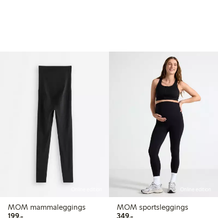
Online edition
Online edition
MOM mammaleggings
MOM sportsleggings
199,00 kr
349,00 kr
199,-
349,-