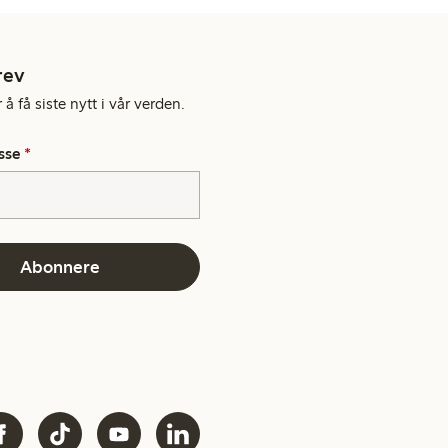
rev
å få siste nytt i vår verden.
sse
*
Abonnere