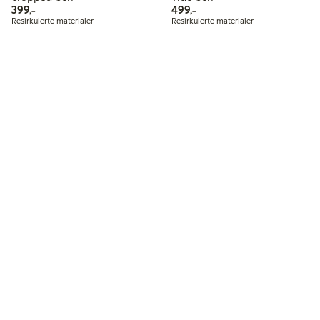
399,00 kr
499,00 kr
399,-
499,-
Resirkulerte materialer
Resirkulerte materialer