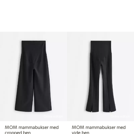
Online edition
Online edition
MOM mammabukser med
MOM mammabukser med
cropped ben
vide ben