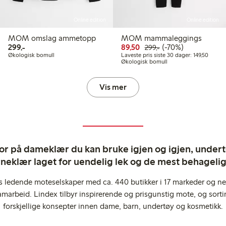
Online edition
Online edition
MOM omslag ammetopp
MOM mammaleggings
r
 kr
299,00 kr
Rabattert pris: 89,50 kr
Vanlig pris: 299,00 
70% rabatt
299,-
89,50
(-70%)
299,-
 pris siste 30 dager: 199,50 kr
Laveste
Økologisk bomull
Laveste pris siste 30 dager: 149,50
Økologisk bomull
Vis mer
ror på dameklær du kan bruke igjen og igjen, undertø
rneklær laget for uendelig lek og de mest behagel
s ledende moteselskaper med ca. 440 butikker i 17 markeder og ne
marbeid. Lindex tilbyr inspirerende og prisgunstig mote, og sortim
forskjellige konsepter innen dame, barn, undertøy og kosmetikk.