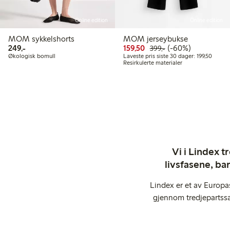
Online edition
Online edition
MOM sykkelshorts
MOM jerseybukse
249,00 kr
Rabattert pris: 159,50 k
Vanlig pris: 399,00
60% rabatt
249,-
159,50
(-60%)
399,-
Laveste
Økologisk bomull
Laveste pris siste 30 dager: 199,50
Resirkulerte materialer
Vi i Lindex t
livsfasene, ba
Lindex er et av Europa
gjennom tredjepartssa