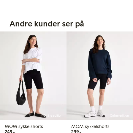
Andre kunder ser på
Online edition
Online edition
MOM sykkelshorts
MOM sykkelshorts
249,00 kr
299,00 kr
249,-
299,-