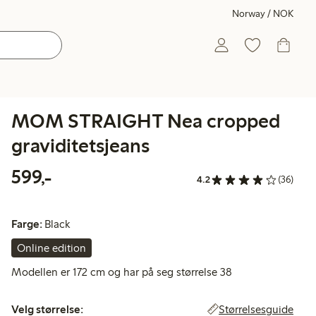
Norway / NOK
MOM STRAIGHT Nea cropped
graviditetsjeans
599,00 kr
599,-
4.2
(36)
Farge:
Black
Online edition
Modellen er 172 cm og har på seg størrelse 38
Velg størrelse:
Størrelsesguide
Velg størrelse: