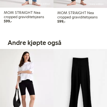
Online edition
Online edition
MOM STRAIGHT Nea
MOM STRAIGHT Nea
cropped graviditetsjeans
cropped graviditetsjeans
599,00 kr
599,00 kr
599,-
599,-
Andre kjøpte også