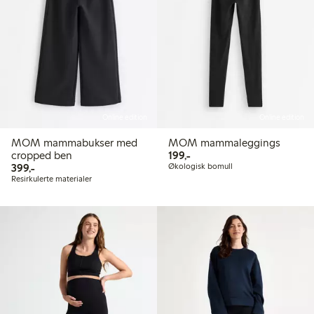
Online edition
Online edition
MOM mammabukser med
MOM mammaleggings
199,00 kr
cropped ben
199,-
399,00 kr
399,-
Økologisk bomull
Resirkulerte materialer