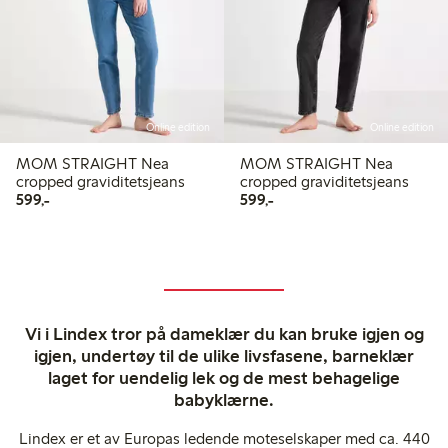
Online edition
Online edition
MOM STRAIGHT Nea
MOM STRAIGHT Nea
cropped graviditetsjeans
cropped graviditetsjeans
599,00 kr
599,00 kr
599,-
599,-
Vi i Lindex tror på dameklær du kan bruke igjen og
igjen, undertøy til de ulike livsfasene, barneklær
laget for uendelig lek og de mest behagelige
babyklærne.
Lindex er et av Europas ledende moteselskaper med ca. 440