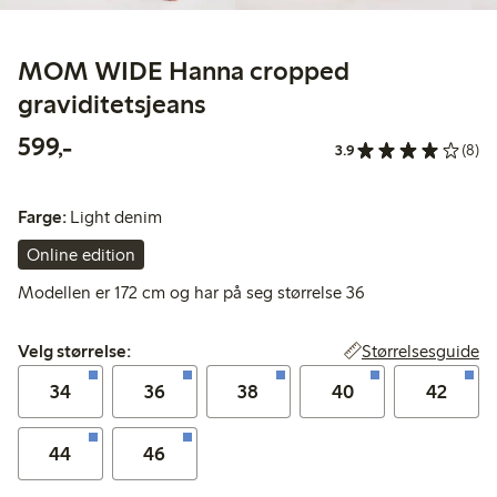
MOM WIDE Hanna cropped
graviditetsjeans
599,00 kr
599,-
3.9
(8)
Farge:
Light denim
Online edition
Modellen er 172 cm og har på seg størrelse 36
Velg størrelse:
Størrelsesguide
Velg størrelse:
34
36
38
40
42
44
46