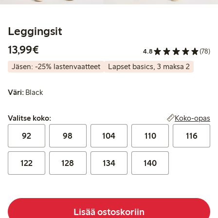
Leggingsit
13,99 €
13,99€
4.8
(78)
Jäsen: -25% lastenvaatteet
Lapset basics, 3 maksa 2
Väri:
Black
Valitse koko:
Koko-opas
Valitse koko:
92
98
104
110
116
122
128
134
140
Lisää ostoskoriin