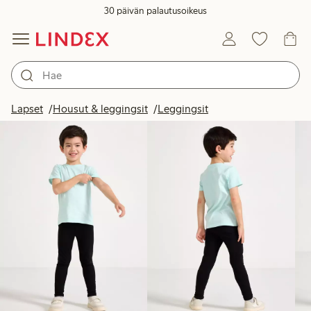
30 päivän palautusoikeus
Tuotteet kuvassa
Lapset
Housut & leggingsit
Leggingsit