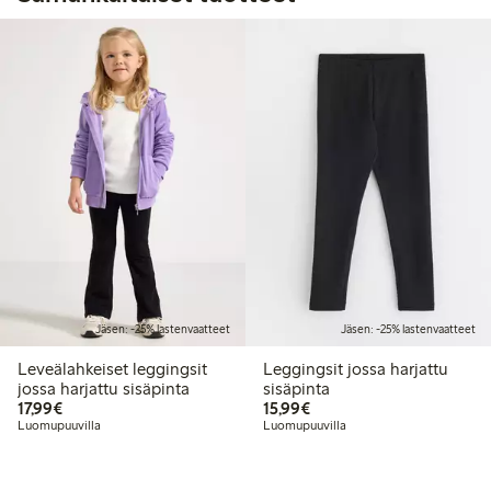
Jäsen: -25% lastenvaatteet
Jäsen: -25% lastenvaatteet
Leveälahkeiset leggingsit
Leggingsit jossa harjattu
jossa harjattu sisäpinta
sisäpinta
17,99 €
15,99 €
17,99€
15,99€
Luomupuuvilla
Luomupuuvilla