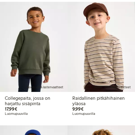
Jäsen: -25% lastenvaatteet
Jäsen: -25% lastenvaatteet
Collegepaita, jossa on
Raidallinen pitkähihainen
harjattu sisäpinta
yläosa
17,99 €
9,99 €
17,99€
9,99€
Luomupuuvilla
Luomupuuvilla