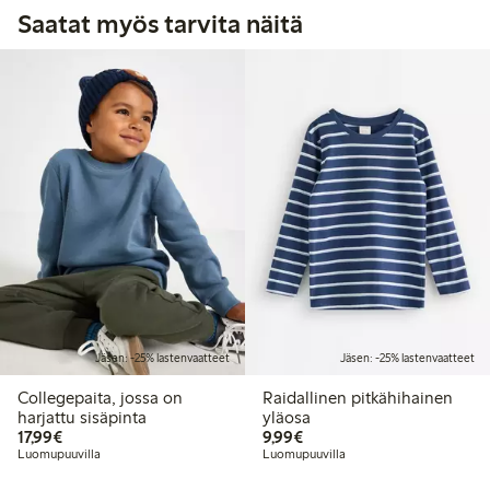
Saatat myös tarvita näitä
Jäsen: -25% lastenvaatteet
Jäsen: -25% lastenvaatteet
Collegepaita, jossa on
Raidallinen pitkähihainen
harjattu sisäpinta
yläosa
17,99 €
9,99 €
17,99€
9,99€
Luomupuuvilla
Luomupuuvilla