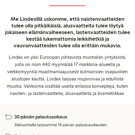
Me Lindexillä uskomme, että naistenvaatteiden
tulee olla pitkäikäisiä, alusvaatteita tulee löytyä
jokaiseen elämänvaiheeseen, lastenvaatteiden tulee
kestää lukemattomia leikkihetkiä ja
vauvanvaatteiden tulee olla erittäin mukavia.
Lindex on yksi Euroopan johtavista muotialan yrityksistä,
jolla on noin 440 myymälää 17 markkina-alueella ja
verkkomyyntiä maailmanlaajuisesti kolmansien osapuolien
alustojen kautta. Lindex tarjoaa inspiroivaa ja edullista
muotia. Valikoima sisältää useita erilaisia konsepteja, kuten
naisten- ja lastenvaatteita, alusvaatteita ja kosmetiikkaa.
30 päivän palautusoikeus
Aletuotteille tarjoamme 14 päivän palautusoikeuden.