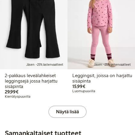
Jäsen: -25% lastenvaatteet
Jäsen: -25% lastenvaatteet
2-pakkaus leveälahkeiset
Leggingsit, joissa on harjattu
leggingsejä jossa harjattu
sisäpinta
15,99 €
sisäpinta
15,99€
29,99 €
29,99€
Luomupuuvilla
Kierrätyspuuvilla
Näytä lisää
Samankaltaiset tuotteet