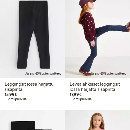
Jäsen: -25% lastenvaatteet
Jäsen: -25% lastenvaatteet
Leggingsit jossa harjattu
Leveälahkeiset leggingsit
sisäpinta
jossa harjattu sisäpinta
15,99 €
17,99 €
15,99€
17,99€
Luomupuuvilla
Luomupuuvilla