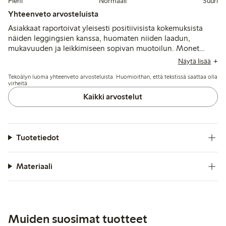
Pieni
Normaali
Suuri
Yhteenveto arvosteluista
Asiakkaat raportoivat yleisesti positiivisista kokemuksista
näiden leggingsien kanssa, huomaten niiden laadun,
mukavuuden ja leikkimiseen sopivan muotoilun. Monet
arvostavat säädettävää vyötäröä ja kestävyysominaisuuksia,
Näytä lisää
sillä leggingsit säilyttävät värinsä ja kestävät kulutusta ajan
Tekoälyn luoma yhteenveto arvosteluista. Huomioithan, että tekstissä saattaa olla
myötä. Kuitenkin jotkut mainitsevat koko- ja pituusongelmia
virheitä.
pesun jälkeen sekä toivovat paksumpaa kangasta. Kaiken
Kaikki arvostelut
kaikkiaan leggingsit nähdään luotettavana valintana
aktiivisille lapsille.
Tuotetiedot
Materiaali
Muiden suosimat tuotteet