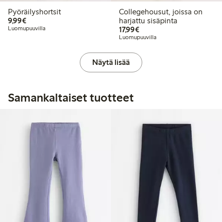
Pyöräilyshortsit
Collegehousut, joissa on
9,99 €
9,99€
harjattu sisäpinta
17,99 €
Luomupuuvilla
17,99€
Luomupuuvilla
Näytä lisää
Samankaltaiset tuotteet