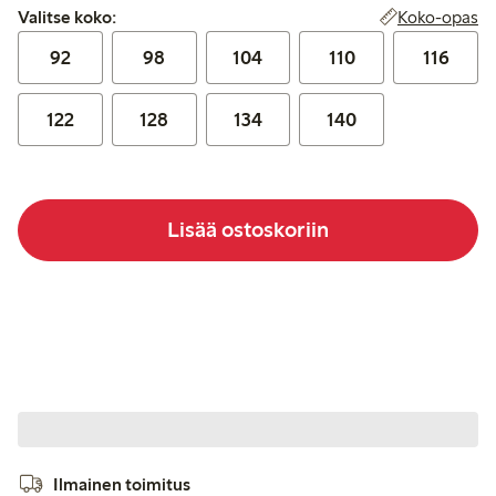
Valitse koko:
Koko-opas
Valitse koko:
92
98
104
110
116
122
128
134
140
Lisää ostoskoriin
Ilmainen toimitus