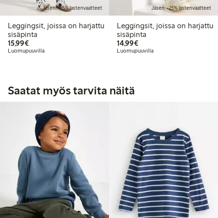
Jäsen: -25% lastenvaatteet
Jäsen: -25% lastenvaatteet
Leggingsit, joissa on harjattu
Leggingsit, joissa on harjattu
sisäpinta
sisäpinta
15,99 €
14,99 €
15,99€
14,99€
Luomupuuvilla
Luomupuuvilla
Saatat myös tarvita näitä