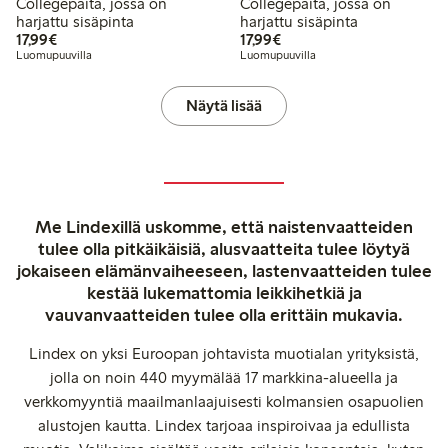
Collegepaita, jossa on
Collegepaita, jossa on
harjattu sisäpinta
harjattu sisäpinta
17,99 €
17,99 €
17,99€
17,99€
Luomupuuvilla
Luomupuuvilla
Näytä lisää
Me Lindexillä uskomme, että naistenvaatteiden
tulee olla pitkäikäisiä, alusvaatteita tulee löytyä
jokaiseen elämänvaiheeseen, lastenvaatteiden tulee
kestää lukemattomia leikkihetkiä ja
vauvanvaatteiden tulee olla erittäin mukavia.
Lindex on yksi Euroopan johtavista muotialan yrityksistä,
jolla on noin 440 myymälää 17 markkina-alueella ja
verkkomyyntiä maailmanlaajuisesti kolmansien osapuolien
alustojen kautta. Lindex tarjoaa inspiroivaa ja edullista