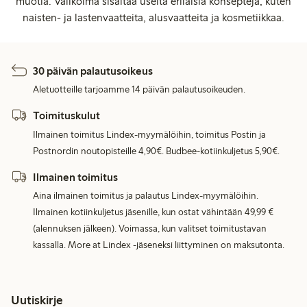
muotia. Valikoima sisältää useita erilaisia konsepteja, kuten
naisten- ja lastenvaatteita, alusvaatteita ja kosmetiikkaa.
30 päivän palautusoikeus
Aletuotteille tarjoamme 14 päivän palautusoikeuden.
Toimituskulut
Ilmainen toimitus Lindex-myymälöihin, toimitus Postin ja
Postnordin noutopisteille 4,90€. Budbee-kotiinkuljetus 5,90€.
Ilmainen toimitus
Aina ilmainen toimitus ja palautus Lindex-myymälöihin.
Ilmainen kotiinkuljetus jäsenille, kun ostat vähintään 49,99 €
(alennuksen jälkeen). Voimassa, kun valitset toimitustavan
kassalla. More at Lindex -jäseneksi liittyminen on maksutonta.
Uutiskirje