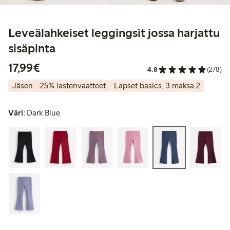
Leveälahkeiset leggingsit jossa harjattu
sisäpinta
17,99 €
17,99€
4.8
(278)
Jäsen: -25% lastenvaatteet
Lapset basics, 3 maksa 2
Väri:
Dark Blue