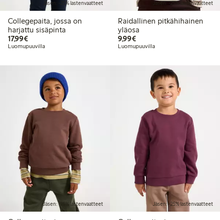
Jäsen: -25% lastenvaatteet
Jäsen: -25% lastenvaatteet
Collegepaita, jossa on
Raidallinen pitkähihainen
harjattu sisäpinta
yläosa
17,99 €
9,99 €
17,99€
9,99€
Luomupuuvilla
Luomupuuvilla
Jäsen: -25% lastenvaatteet
Jäsen: -25% lastenvaatteet