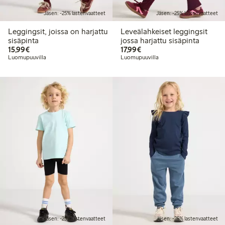
Jäsen: -25% lastenvaatteet
Jäsen: -25% lastenvaatteet
Leggingsit, joissa on harjattu
Leveälahkeiset leggingsit
sisäpinta
jossa harjattu sisäpinta
15,99 €
17,99 €
15,99€
17,99€
Luomupuuvilla
Luomupuuvilla
Jäsen: -25% lastenvaatteet
Jäsen: -25% lastenvaatteet