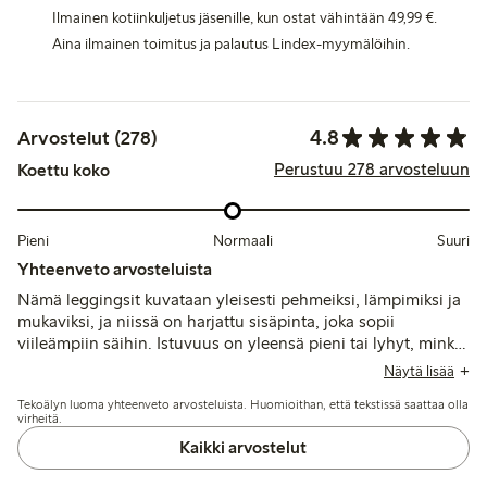
Ilmainen kotiinkuljetus jäsenille, kun ostat vähintään 49,99 €.
Aina ilmainen toimitus ja palautus Lindex-myymälöihin.
4.8
Arvostelut (278)
Perustuu 278 arvosteluun
Koettu koko
Pieni
Normaali
Suuri
Yhteenveto arvosteluista
Nämä leggingsit kuvataan yleisesti pehmeiksi, lämpimiksi ja
mukaviksi, ja niissä on harjattu sisäpinta, joka sopii
viileämpiin säihin. Istuvuus on yleensä pieni tai lyhyt, minkä
vuoksi monet suosittelevat ottamaan kokoa suuremman, kun
Näytä lisää
taas jotkut mainitsevat ongelmia kutistumisen, epätasaisten
Tekoälyn luoma yhteenveto arvosteluista. Huomioithan, että tekstissä saattaa olla
pituuksien ja kankaan kestävyyden kanssa, erityisesti polvien
virheitä.
kohdalla.
Kaikki arvostelut