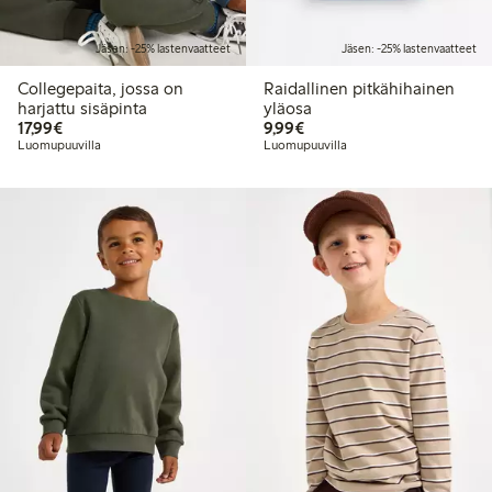
Jäsen: -25% lastenvaatteet
Jäsen: -25% lastenvaatteet
Collegepaita, jossa on
Raidallinen pitkähihainen
harjattu sisäpinta
yläosa
17,99 €
9,99 €
17,99€
9,99€
Luomupuuvilla
Luomupuuvilla