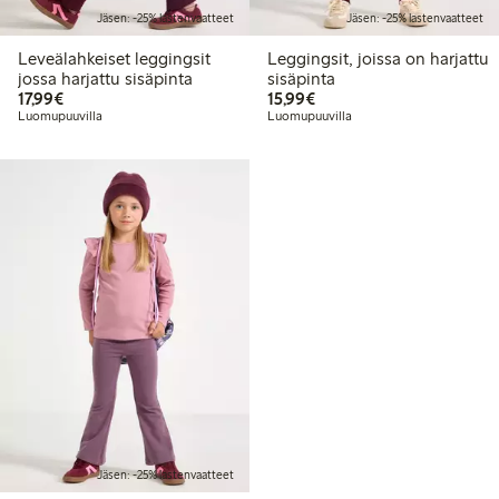
Jäsen: -25% lastenvaatteet
Jäsen: -25% lastenvaatteet
Leveälahkeiset leggingsit
Leggingsit, joissa on harjattu
jossa harjattu sisäpinta
sisäpinta
17,99 €
15,99 €
17,99€
15,99€
Luomupuuvilla
Luomupuuvilla
Jäsen: -25% lastenvaatteet