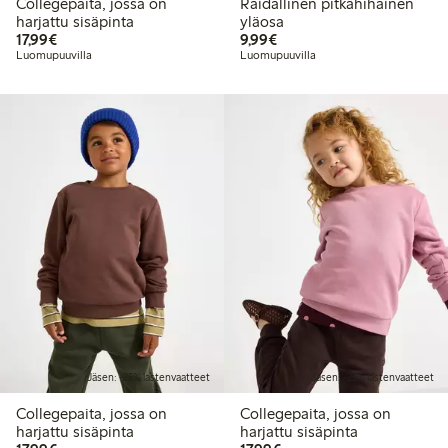
Collegepaita, jossa on
Raidallinen pitkähihainen
harjattu sisäpinta
yläosa
17,99 €
9,99 €
17,99€
9,99€
Luomupuuvilla
Luomupuuvilla
Jäsen: -25% lastenvaatteet
Jäsen: -25% lastenvaatteet
Collegepaita, jossa on
Collegepaita, jossa on
harjattu sisäpinta
harjattu sisäpinta