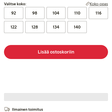
Valitse koko:
Koko-opas
Valitse koko:
92
98
104
110
116
122
128
134
140
Lisää ostoskoriin
Ilmainen toimitus