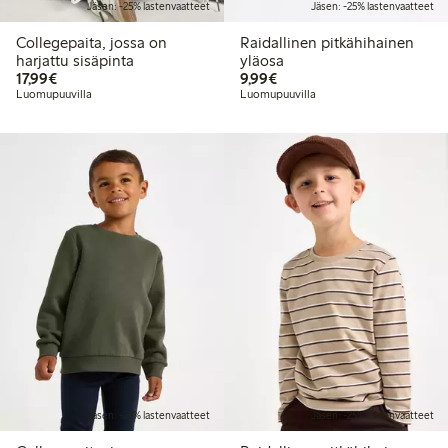
Jäsen: -25% lastenvaatteet
Jäsen: -25% lastenvaatteet
Collegepaita, jossa on
Raidallinen pitkähihainen
harjattu sisäpinta
yläosa
17,99 €
9,99 €
17,99€
9,99€
Luomupuuvilla
Luomupuuvilla
Jäsen: -25% lastenvaatteet
Jäsen: -25% lastenvaatteet