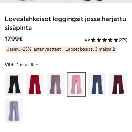
Leveälahkeiset leggingsit jossa harjattu
sisäpinta
17,99 €
17,99€
4.8
(278)
Jäsen: -25% lastenvaatteet
Lapset basics, 3 maksa 2
Väri:
Dusty Lilac