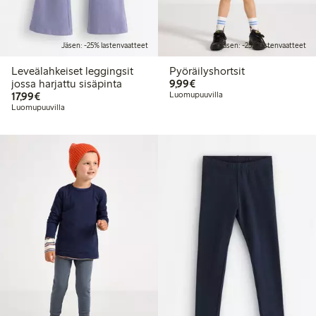
Jäsen: -25% lastenvaatteet
Jäsen: -25% lastenvaatteet
Leveälahkeiset leggingsit
Pyöräilyshortsit
9,99 €
jossa harjattu sisäpinta
9,99€
17,99 €
17,99€
Luomupuuvilla
Luomupuuvilla