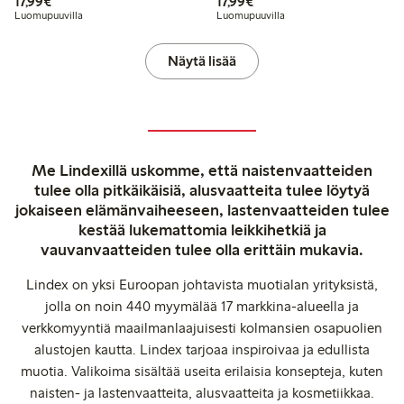
17,99 €
17,99 €
17,99€
17,99€
Luomupuuvilla
Luomupuuvilla
Näytä lisää
Me Lindexillä uskomme, että naistenvaatteiden
tulee olla pitkäikäisiä, alusvaatteita tulee löytyä
jokaiseen elämänvaiheeseen, lastenvaatteiden tulee
kestää lukemattomia leikkihetkiä ja
vauvanvaatteiden tulee olla erittäin mukavia.
Lindex on yksi Euroopan johtavista muotialan yrityksistä,
jolla on noin 440 myymälää 17 markkina-alueella ja
verkkomyyntiä maailmanlaajuisesti kolmansien osapuolien
alustojen kautta. Lindex tarjoaa inspiroivaa ja edullista
muotia. Valikoima sisältää useita erilaisia konsepteja, kuten
naisten- ja lastenvaatteita, alusvaatteita ja kosmetiikkaa.