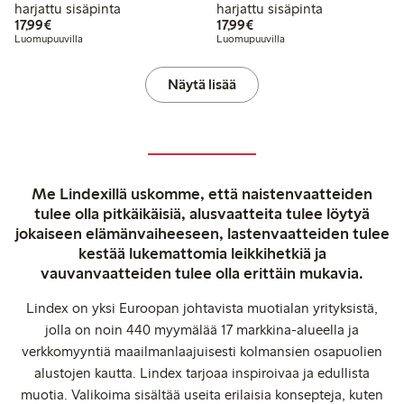
harjattu sisäpinta
harjattu sisäpinta
17,99 €
17,99 €
17,99€
17,99€
Luomupuuvilla
Luomupuuvilla
Näytä lisää
Me Lindexillä uskomme, että naistenvaatteiden
tulee olla pitkäikäisiä, alusvaatteita tulee löytyä
jokaiseen elämänvaiheeseen, lastenvaatteiden tulee
kestää lukemattomia leikkihetkiä ja
vauvanvaatteiden tulee olla erittäin mukavia.
Lindex on yksi Euroopan johtavista muotialan yrityksistä,
jolla on noin 440 myymälää 17 markkina-alueella ja
verkkomyyntiä maailmanlaajuisesti kolmansien osapuolien
alustojen kautta. Lindex tarjoaa inspiroivaa ja edullista
muotia. Valikoima sisältää useita erilaisia konsepteja, kuten