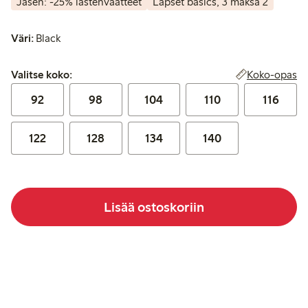
Jäsen: -25% lastenvaatteet
Lapset basics, 3 maksa 2
Väri:
Black
Valitse koko:
Koko-opas
Valitse koko:
92
98
104
110
116
122
128
134
140
Lisää ostoskoriin