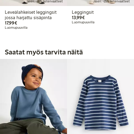
Jäsen: -25% lastenvaatteet
Jäsen: -25% lastenvaatteet
Leveälahkeiset leggingsit
Leggingsit
13,99 €
jossa harjattu sisäpinta
13,99€
17,99 €
17,99€
Luomupuuvilla
Luomupuuvilla
Saatat myös tarvita näitä