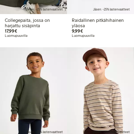
Jäsen: -25% lastenvaatteet
Jäsen: -25% lastenvaatteet
Collegepaita, jossa on
Raidallinen pitkähihainen
harjattu sisäpinta
yläosa
17,99 €
9,99 €
17,99€
9,99€
Luomupuuvilla
Luomupuuvilla
Jäsen: -25% lastenvaatteet
Jäsen: -25% lastenvaatteet