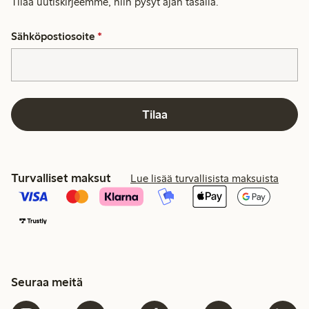
Tilaa uutiskirjeemme, niin pysyt ajan tasalla.
Sähköpostiosoite
*
Tilaa
Turvalliset maksut
Lue lisää turvallisista maksuista
Seuraa meitä