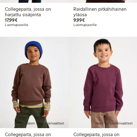
Collegepaita, jossa on
Raidallinen pitkähihainen
harjattu sisäpinta
yläosa
17,99 €
9,99 €
17,99€
9,99€
Luomupuuvilla
Luomupuuvilla
Jäsen: -25% lastenvaatteet
Jäsen: -25% lastenvaatteet
Collegepaita, jossa on
Collegepaita, jossa on