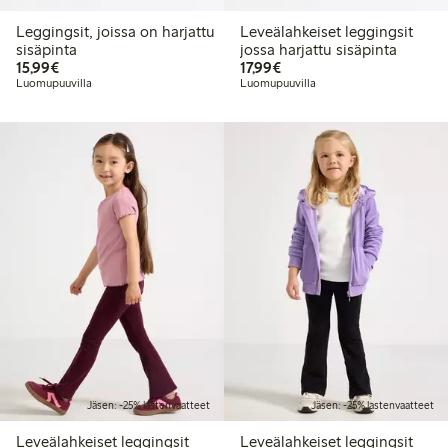
Leggingsit, joissa on harjattu
Leveälahkeiset leggingsit
sisäpinta
jossa harjattu sisäpinta
15,99 €
17,99 €
15,99€
17,99€
Luomupuuvilla
Luomupuuvilla
Jäsen: -25% lastenvaatteet
Jäsen: -25% lastenvaatteet
Leveälahkeiset leggingsit
Leveälahkeiset leggingsit