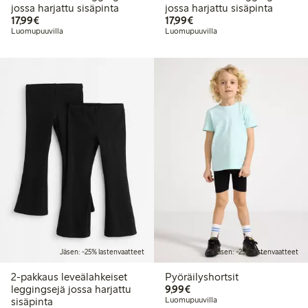
jossa harjattu sisäpinta
jossa harjattu sisäpinta
17,99 €
17,99 €
17,99€
17,99€
Luomupuuvilla
Luomupuuvilla
Jäsen: -25% lastenvaatteet
Jäsen: -25% lastenvaatteet
2-pakkaus leveälahkeiset
Pyöräilyshortsit
9,99 €
leggingsejä jossa harjattu
9,99€
sisäpinta
Luomupuuvilla