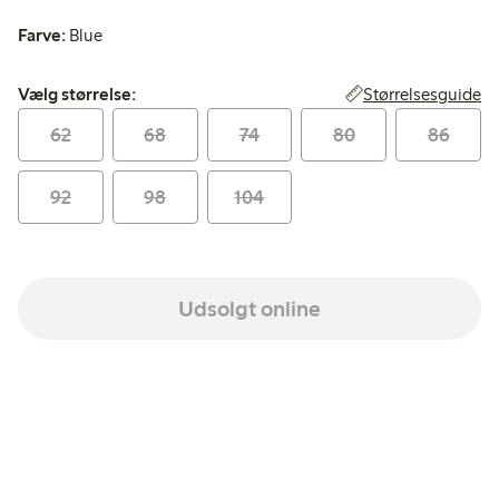
Farve:
Blue
Vælg størrelse:
Størrelsesguide
Vælg størrelse:
62
68
74
80
86
92
98
104
Udsolgt online