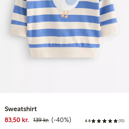
Sweatshirt
Nedsat pris: 83,50 kr.
Normalpris: 139,00 kr.
40 % rabat
83,50 kr.
(-40%)
139 kr.
4.8
(10)