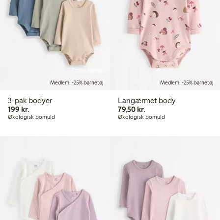
Online edition
Medlem: -25% børnetøj
Medlem: -25% børnetøj
3-pak bodyer
Langærmet body
199,00 kr.
79,50 kr.
199 kr.
79,50 kr.
Økologisk bomuld
Økologisk bomuld