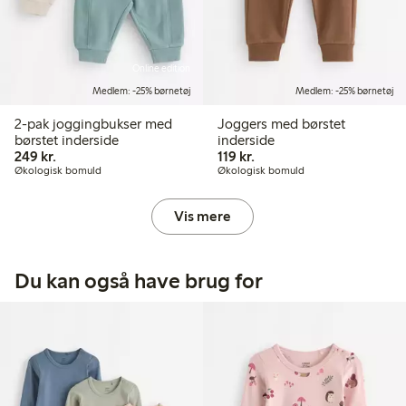
Online edition
Medlem: -25% børnetøj
Medlem: -25% børnetøj
2-pak joggingbukser med
Joggers med børstet
børstet inderside
inderside
249,00 kr.
119,00 kr.
249 kr.
119 kr.
Økologisk bomuld
Økologisk bomuld
Vis mere
Du kan også have brug for