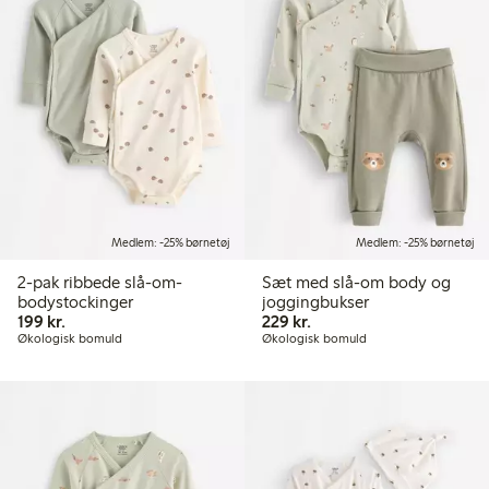
Medlem: -25% børnetøj
Medlem: -25% børnetøj
2-pak ribbede slå-om-
Sæt med slå-om body og
bodystockinger
joggingbukser
199,00 kr.
229,00 kr.
199 kr.
229 kr.
Økologisk bomuld
Økologisk bomuld