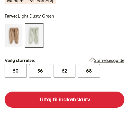
Medlem: -25% børnetøj
Farve:
Light Dusty Green
Vælg størrelse:
Størrelsesguide
Vælg størrelse:
50
56
62
68
Tilføj til indkøbskurv