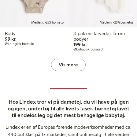
Online edition
Medlem: -25% børnetøj
Medlem: -25% børnetøj
Body
3-pak ensfarvede slå-om
99,00 kr.
99 kr.
bodyer
199,00 kr.
Økologisk bomuld
199 kr.
Økologisk bomuld
Vis mere
Hos Lindex tror vi på dametøj, du vil have på igen
og igen, undertøj til alle livets faser, børnetøj lavet
til endeløs leg og det mest behagelige babytøj.
Lindex er en af Europas førende modevirksomheder med ca.
440 butikker på 17 markeder, samt onlinesalg i hele verden