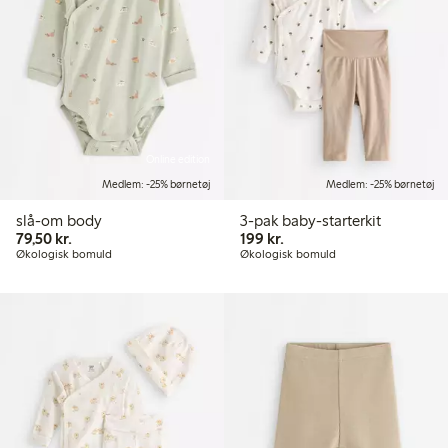
Online edition
Medlem: -25% børnetøj
Medlem: -25% børnetøj
slå-om body
3-pak baby-starterkit
79,50 kr.
199,00 kr.
79,50 kr.
199 kr.
Økologisk bomuld
Økologisk bomuld