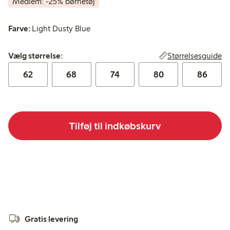
Medlem: -25% børnetøj
Farve:
Light Dusty Blue
Vælg størrelse:
Størrelsesguide
Vælg størrelse:
62
68
74
80
86
Tilføj til indkøbskurv
Gratis levering