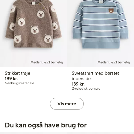
Medlem: -25% børnetøj
Medlem: -25% børnetøj
Strikket trøje
Sweatshirt med børstet
199,00 kr.
199 kr.
inderside
139,00 kr.
Genbrugsmateriale
139 kr.
Økologisk bomuld
Vis mere
Du kan også have brug for