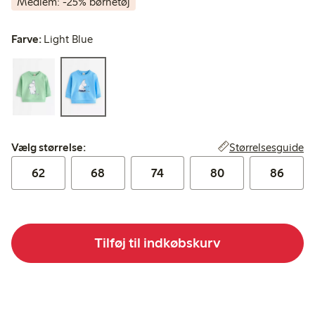
Medlem: -25% børnetøj
Farve:
Light Blue
Vælg størrelse:
Størrelsesguide
Vælg størrelse:
62
68
74
80
86
Tilføj til indkøbskurv