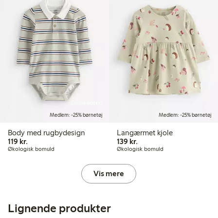
Online edition
Medlem: -25% børnetøj
Medlem: -25% børnetøj
Body med rugbydesign
Langærmet kjole
119,00 kr.
139,00 kr.
119 kr.
139 kr.
Økologisk bomuld
Økologisk bomuld
Vis mere
Lignende produkter