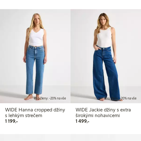
Pro členy: -20% na vše
Pro členy: -20% na vše
WIDE Hanna cropped džíny
WIDE Jackie džíny s extra
s lehkým strečem
širokými nohavicemi
1 199,00 Kč
1 499,00 Kč
1 199,-
1 499,-