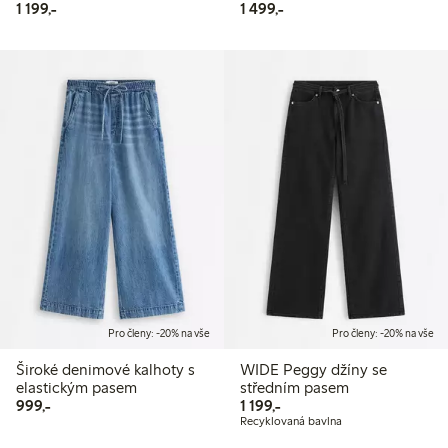
1 199,00 Kč
1 499,00 Kč
1 199,-
1 499,-
Pro členy: -20% na vše
Pro členy: -20% na vše
Široké denimové kalhoty s
WIDE Peggy džíny se
elastickým pasem
středním pasem
999,00 Kč
1 199,00 Kč
999,-
1 199,-
Recyklovaná bavlna