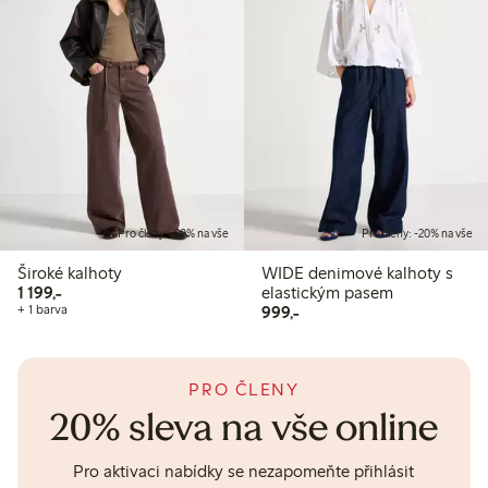
Pro členy: -20% na vše
Pro členy: -20% na vše
Široké kalhoty
WIDE denimové kalhoty s
1 199,00 Kč
1 199,-
elastickým pasem
999,00 Kč
+ 1 barva
999,-
PRO ČLENY
20% sleva na vše online
Pro aktivaci nabídky se nezapomeňte přihlásit