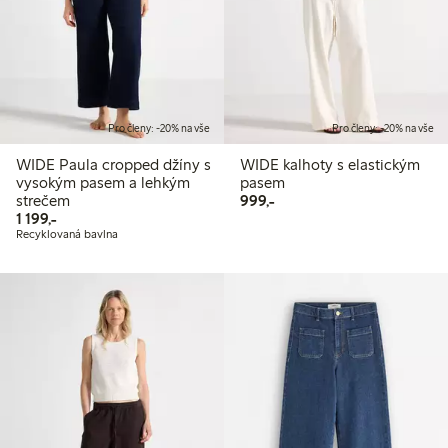
Pro členy: -20% na vše
Pro členy: -20% na vše
WIDE Paula cropped džíny s
WIDE kalhoty s elastickým
vysokým pasem a lehkým
pasem
999,00 Kč
strečem
999,-
1 199,00 Kč
1 199,-
Recyklovaná bavlna