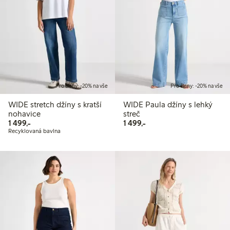
Pro členy: -20% na vše
Pro členy: -20% na vše
WIDE stretch džíny s kratší
WIDE Paula džíny s lehký
nohavice
streč
1 499,00 Kč
1 499,00 Kč
1 499,-
1 499,-
Recyklovaná bavlna