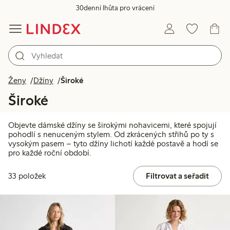
30denní lhůta pro vrácení
Ženy
Džíny
Široké
Široké
Objevte dámské džíny se širokými nohavicemi, které spojují
pohodlí s nenuceným stylem. Od zkrácených střihů po ty s
vysokým pasem – tyto džíny lichotí každé postavě a hodí se
pro každé roční období.
33 položek
Filtrovat a seřadit