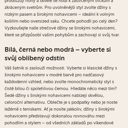
prodlužují nohy a skvěle se hodí k zastrčeným tričkům a
zkráceným svetrům. Pro uvolněnější styl zvolte džíny s
nízkým pasem a širokými nohavicemi – ideální k volným
košilím nebo oversized saku. Chcete pohodlí po celý den?
Vyzkoušejte naše strečové džíny se širokými nohavicemi,
které se přizpůsobí vašim pohybům a zachovají si svůj tvar.
Bílá, černá nebo modrá – vyberte si
svůj oblíbený odstín
Váš šatník si zaslouží možnosti. Vyberte si klasické džíny s
širokými nohavicemi v modré barvě pro nadčasový
každodenní vzhled, nebo zvolte monochromatický styl s
čistě bílou či spolehlivou černou. Hledáte něco mezi tím?
Šedé džíny s širokými nohavicemi nabízejí skvělou,
celoroční alternativu. Oblečte je s podpatky nebo je noste
ležérně s teniskami. Ať je nosíte jakkoliv, džíny s širokými
nohavicemi představují dokonalou rovnováhu mezi
pohodlím a stylem – od všedních základů po víkendové