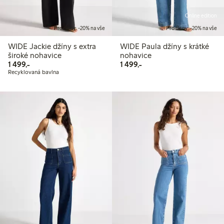
Online edition
Pro členy: -20% na vše
Pro členy: -20% na vše
WIDE Jackie džíny s extra
WIDE Paula džíny s krátké
široké nohavice
nohavice
1 499,00 Kč
1 499,00 Kč
1 499,-
1 499,-
Recyklovaná bavlna