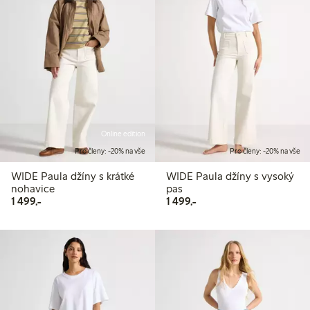
Online edition
Pro členy: -20% na vše
Pro členy: -20% na vše
WIDE Paula džíny s krátké
WIDE Paula džíny s vysoký
nohavice
pas
1 499,00 Kč
1 499,00 Kč
1 499,-
1 499,-