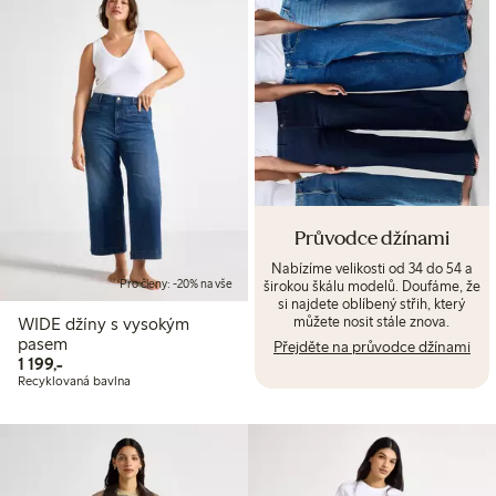
Průvodce džínami
Nabízíme velikosti od 34 do 54 a
širokou škálu modelů. Doufáme, že
Pro členy: -20% na vše
si najdete oblíbený střih, který
můžete nosit stále znova.
WIDE džíny s vysokým
pasem
Přejděte na průvodce džínami
1 199,00 Kč
1 199,-
Recyklovaná bavlna