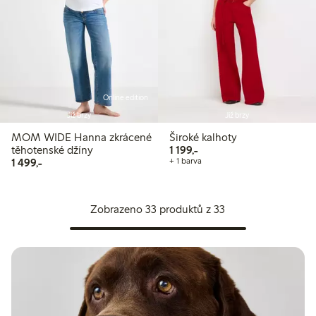
Online edition
Již brzy
Již brzy
MOM WIDE Hanna zkrácené
Široké kalhoty
1 199,00 Kč
těhotenské džíny
1 199,-
1 499,00 Kč
1 499,-
+ 1 barva
Zobrazeno 33 produktů z 33