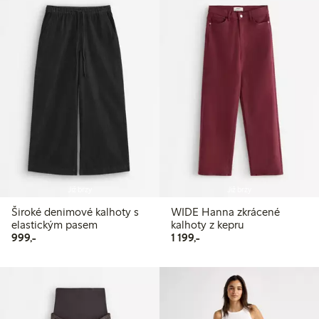
Již brzy
Již brzy
Široké denimové kalhoty s
WIDE Hanna zkrácené
elastickým pasem
kalhoty z kepru
999,00 Kč
1 199,00 Kč
999,-
1 199,-