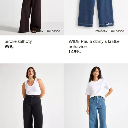
Online edition
Pro členy: -20% na vše
Pro členy: -20% na vše
Široké kalhoty
WIDE Paula džíny s krátké
999,00 Kč
999,-
nohavice
1 499,00 Kč
1 499,-