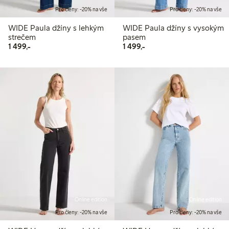
Pro členy: -20% na vše
Pro členy: -20% na vše
WIDE Paula džíny s lehkým
WIDE Paula džíny s vysokým
strečem
pasem
1 499,00 Kč
1 499,00 Kč
1 499,-
1 499,-
Online edition
Online edition
Pro členy: -20% na vše
Pro členy: -20% na vše