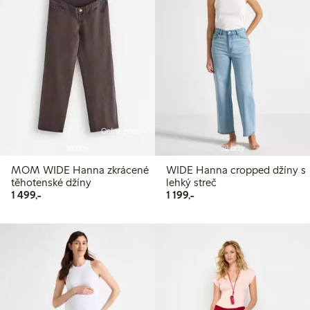
Online edition
Již brzy
Již brzy
MOM WIDE Hanna zkrácené
WIDE Hanna cropped džíny s
těhotenské džíny
lehký streč
1 499,00 Kč
1 199,00 Kč
1 499,-
1 199,-