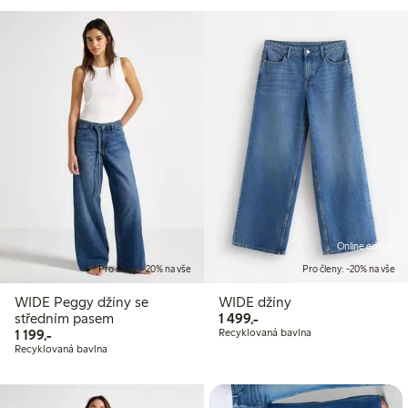
Online edition
Pro členy: -20% na vše
Pro členy: -20% na vše
WIDE Peggy džíny se
WIDE džíny
1 499,00 Kč
středním pasem
1 499,-
1 199,00 Kč
1 199,-
Recyklovaná bavlna
Recyklovaná bavlna