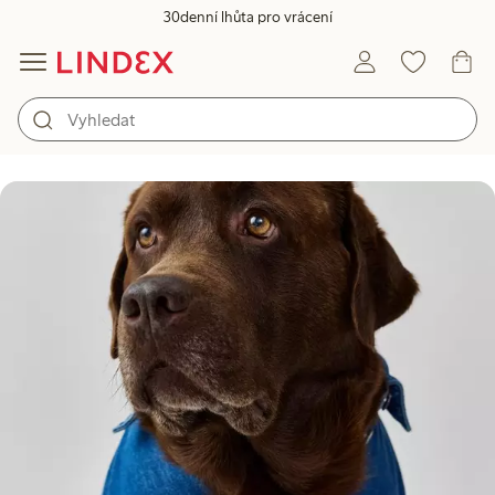
30denní lhůta pro vrácení
Průvodce péčí