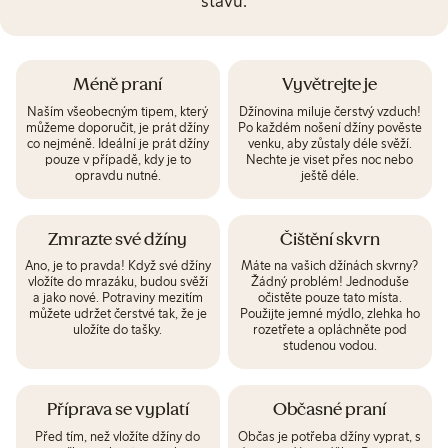
stavu.
Méně praní
Vyvětrejte je
Naším všeobecným tipem, který
Džínovina miluje čerstvý vzduch!
můžeme doporučit, je prát džíny
Po každém nošení džíny pověste
co nejméně. Ideální je prát džíny
venku, aby zůstaly déle svěží.
pouze v případě, kdy je to
Nechte je viset přes noc nebo
opravdu nutné.
ještě déle.
Zmrazte své džíny
Čištění skvrn
Ano, je to pravda! Když své džíny
Máte na vašich džínách skvrny?
vložíte do mrazáku, budou svěží
Žádný problém! Jednoduše
a jako nové. Potraviny mezitím
očistěte pouze tato místa.
můžete udržet čerstvé tak, že je
Použijte jemné mýdlo, zlehka ho
uložíte do tašky.
rozetřete a opláchněte pod
studenou vodou.
Příprava se vyplatí
Občasné praní
Před tím, než vložíte džíny do
Občas je potřeba džíny vyprat, s