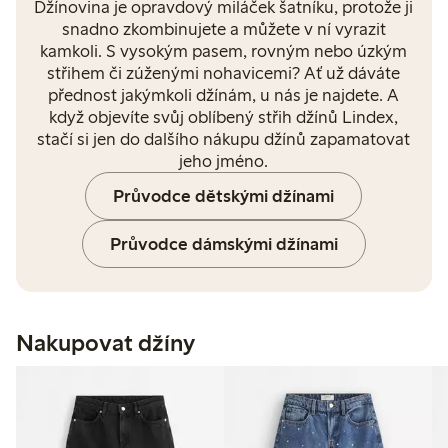
Džínovina je opravdový miláček šatníku, protože ji
snadno zkombinujete a můžete v ní vyrazit
kamkoli. S vysokým pasem, rovným nebo úzkým
střihem či zúženými nohavicemi? Ať už dáváte
přednost jakýmkoli džínám, u nás je najdete. A
když objevíte svůj oblíbený střih džínů Lindex,
stačí si jen do dalšího nákupu džínů zapamatovat
jeho jméno.
Průvodce dětskými džínami
Průvodce dámskými džínami
Nakupovat džíny