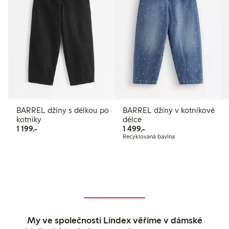
BARREL džíny s délkou po
BARREL džíny v kotníkové
kotníky
délce
1 199,00 Kč
1 499,00 Kč
1 199,-
1 499,-
Recyklovaná bavlna
My ve společnosti Lindex věříme v dámské