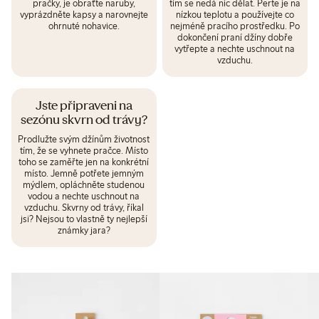
pračky, je obraťte naruby,
tím se nedá nic dělat. Perte je na
vyprázdněte kapsy a narovnejte
nízkou teplotu a používejte co
ohrnuté nohavice.
nejméně pracího prostředku. Po
dokončení praní džíny dobře
vytřepte a nechte uschnout na
vzduchu.
Jste připraveni na
sezónu skvrn od trávy?
Prodlužte svým džínům životnost
tím, že se vyhnete pračce. Místo
toho se zaměřte jen na konkrétní
místo. Jemně potřete jemným
mýdlem, opláchněte studenou
vodou a nechte uschnout na
vzduchu. Skvrny od trávy, říkal
jsi? Nejsou to vlastně ty nejlepší
známky jara?