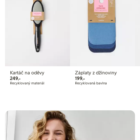
Kartáč na oděvy
Záplaty z džínoviny
249,00 Kč
199,00 Kč
249,-
199,-
Recyklovaný materiál
Recyklovaná bavlna