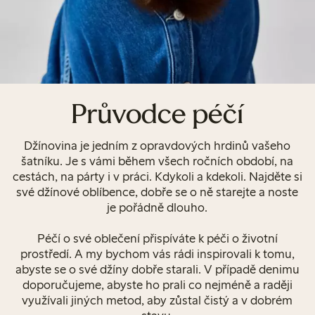
Průvodce péčí
Džínovina je jedním z opravdových hrdinů vašeho
šatníku. Je s vámi během všech ročních období, na
cestách, na párty i v práci. Kdykoli a kdekoli. Najděte si
své džínové oblíbence, dobře se o ně starejte a noste
je pořádně dlouho.
Péčí o své oblečení přispíváte k péči o životní
prostředí. A my bychom vás rádi inspirovali k tomu,
abyste se o své džíny dobře starali. V případě denimu
doporučujeme, abyste ho prali co nejméně a raději
využívali jiných metod, aby zůstal čistý a v dobrém