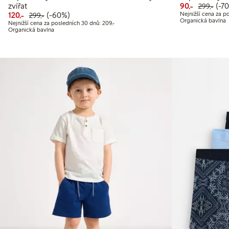
Snížená 
Běžn
70% 
zvířat
90,-
(-7
299,-
Snížená cena: 120,00 Kč
Běžná cena: 299,00 Kč
60% sleva
120,-
(-60%)
Nejnižší cena za po
299,-
Organická bavlna
Nejnižší cena za posledních 30 dnů: 209,00 
Nejnižší cena za posledních 30 dnů: 209,-
Organická bavlna