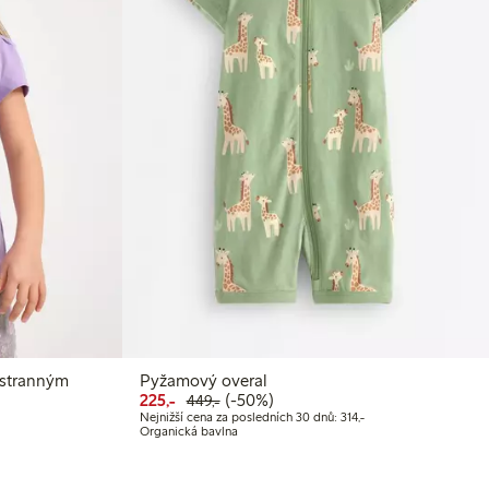
ustranným
Pyžamový overal
Snížená cena: 225,00 Kč
Běžná cena: 449,00 Kč
50% sleva
225,-
(-50%)
449,-
 Kč
Nejnižší cena za posle
Nejnižší cena za posledních 30 dnů: 314,-
Organická bavlna
Nejnižší cena za posledních 30 dnů: 175,00 Kč