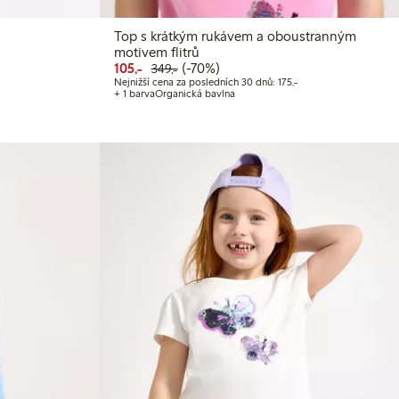
Top s krátkým rukávem a oboustranným
 Kč
motivem flitrů
Nejnižší cena za posledních 30 dnů: 489,00 Kč
Snížená cena: 105,00 Kč
Běžná cena: 349,00 Kč
70% sleva
105,-
(-70%)
349,-
Nejnižší cena za posle
Nejnižší cena za posledních 30 dnů: 175,-
+ 1 barva
Organická bavlna