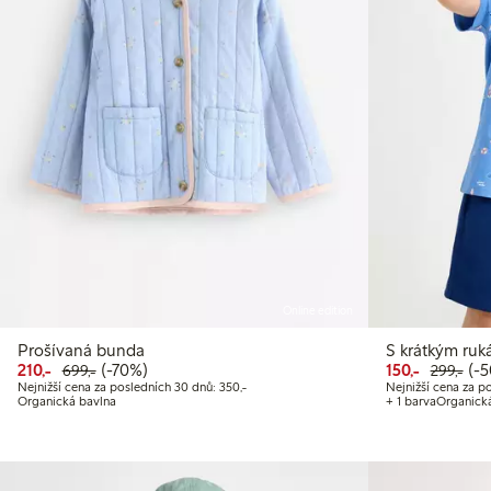
Online edition
Prošívaná bunda
S krátkým ruk
Snížená cena: 210,00 Kč
Běžná cena: 699,00 Kč
70% sleva
Snížená 
Běž
50%
210,-
(-70%)
150,-
(-
699,-
299,-
Nejnižší cena za posledních 30 dnů: 350,00
Nejnižší cena za posledních 30 dnů: 350,-
Nejnižší cena za p
Organická bavlna
+ 1 barva
Organick