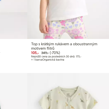
Top s krátkým rukávem a oboustranným
 Kč
motivem flitrů
Nejnižší cena za posledních 30 dnů: 250,00 Kč
Snížená cena: 105,00 Kč
Běžná cena: 349,00 Kč
70% sleva
-
105,-
(-70%)
349,-
Nejnižší cena za posle
Nejnižší cena za posledních 30 dnů: 175,-
+ 1 barva
Organická bavlna