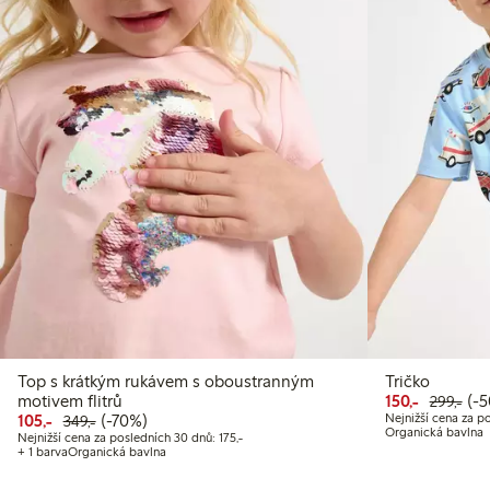
Top s krátkým rukávem s oboustranným
Tričko
Snížená 
Běž
50%
motivem flitrů
150,-
(-
299,-
Snížená cena: 105,00 Kč
Běžná cena: 349,00 Kč
70% sleva
105,-
(-70%)
Nejnižší cena za p
349,-
Organická bavlna
Nejnižší cena za posledních 30 dnů: 175,00 K
Nejnižší cena za posledních 30 dnů: 175,-
+ 1 barva
Organická bavlna