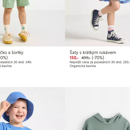
čko a šortky
Šaty s krátkým rukávem
 cena: 250,00 Kč
ná cena: 499,00 Kč
 sleva
Snížená cena: 150,00 Kč
Běžná cena: 499,00
70% sleva
50%)
150,-
(-70%)
499,-
č
Nejnižší cena za posledních 30 dnů: 349,00 Kč
sledních 30 dnů: 349,-
Nejnižší cena za posledních 30 dnů: 250,
á bavlna
Organická bavlna