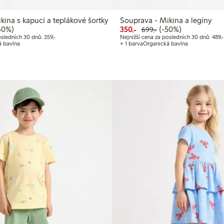
kina s kapucí a teplákové šortky
Souprava - Mikina a legíny
 cena: 240,00 Kč
ná cena: 599,00 Kč
 sleva
Snížená cena: 350,00 Kč
Běžná cena: 699,00
50% sleva
60%)
350,-
(-50%)
699,-
Kč
Nejnižší cena za posledních 30 dnů: 359,00 Kč
sledních 30 dnů: 359,-
Nejnižší cena za posledních 30 dnů: 489,-
á bavlna
+ 1 barva
Organická bavlna