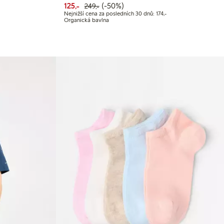
Kč
Snížená cena: 125,00 Kč
Běžná cena: 249,00 Kč
50% sleva
125,-
(-50%)
249,-
Nejnižší cena za posledních 30 dnů: 120,00 Kč
Nejnižší cena za posle
Nejnižší cena za posledních 30 dnů: 174,-
Organická bavlna