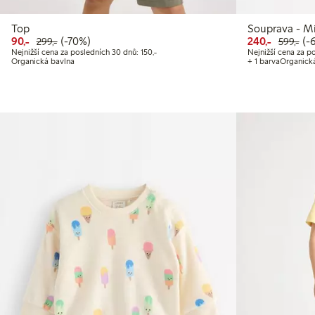
Top
Souprava - Mi
Snížená cena: 90,00 Kč
Běžná cena: 299,00 Kč
70% sleva
Snížená
Běž
60%
90,-
(-70%)
240,-
(-
299,-
599,-
Nejnižší cena za posledních 30 dnů: 150,00 
Nejnižší cena za posledních 30 dnů: 150,-
Nejnižší cena za po
Organická bavlna
+ 1 barva
Organick