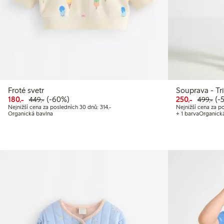
Froté svetr
Souprava - Tri
Snížená cena: 180,00 Kč
Běžná cena: 449,00 Kč
60% sleva
Snížená
Běž
50%
180,-
(-60%)
250,-
(-
449,-
499,-
Nejnižší cena za posledních 30 dnů: 314,00 K
Nejnižší cena za posledních 30 dnů: 314,-
Nejnižší cena za po
Organická bavlna
+ 1 barva
Organick