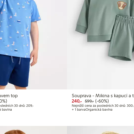
ávem top
Souprava - Mikina s kapucí a 
cena: 150,00 Kč
ná cena: 299,00 Kč
 sleva
Snížená cena: 240,00 Kč
Běžná cena: 599,00
60% sleva
50%)
240,-
(-60%)
599,-
 Kč
Nejnižší cena za posledních 30 dnů: 209,00 Kč
osledních 30 dnů: 209,-
Nejnižší cena za posledních 30 dnů: 300,
á bavlna
+ 1 barva
Organická bavlna