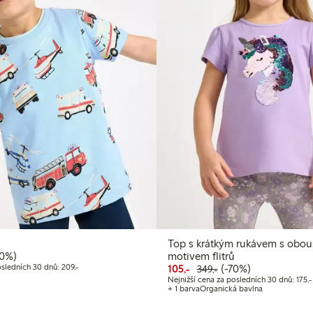
Top s krátkým rukávem s obo
cena: 150,00 Kč
ná cena: 299,00 Kč
 sleva
50%)
motivem flitrů
Nejnižší cena za posledních 30 dnů: 209,00 Kč
Snížená cena: 105,00 Kč
Běžná cena: 349,00
70% sleva
osledních 30 dnů: 209,-
105,-
(-70%)
349,-
č
Nejnižší cena za posledních 30 dnů: 175,-
+ 1 barva
Organická bavlna