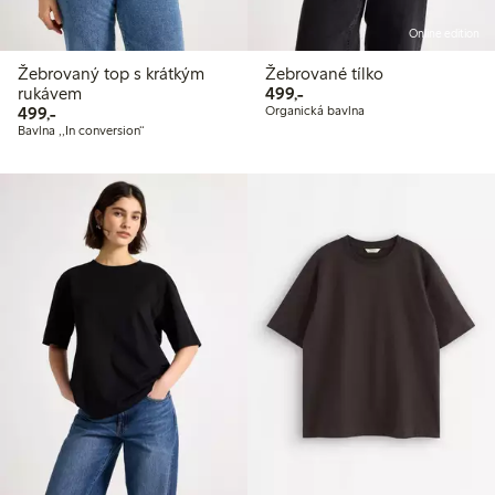
Online edition
Žebrovaný top s krátkým
Žebrované tílko
499,00 Kč
rukávem
499,-
499,00 Kč
499,-
Organická bavlna
Bavlna ,,In conversion“