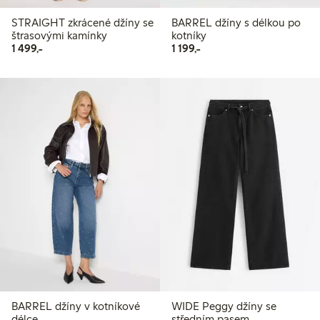
STRAIGHT zkrácené džíny se
BARREL džíny s délkou po
štrasovými kamínky
kotníky
1 499,00 Kč
1 199,00 Kč
1 499,-
1 199,-
BARREL džíny v kotníkové
WIDE Peggy džíny se
délce
středním pasem