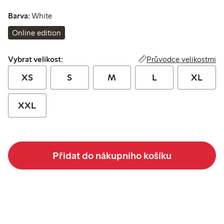
Barva:
White
Online edition
Vybrat velikost:
Průvodce velikostmi
Vybrat velikost:
XS
S
M
L
XL
XXL
Přidat do nákupního košíku