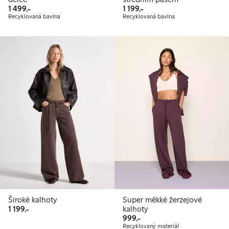
1 499,00 Kč
1 199,00 Kč
1 499,-
1 199,-
Recyklovaná bavlna
Recyklovaná bavlna
Široké kalhoty
Super měkké žerzejové
1 199,00 Kč
1 199,-
kalhoty
999,00 Kč
999,-
Recyklovaný materiál