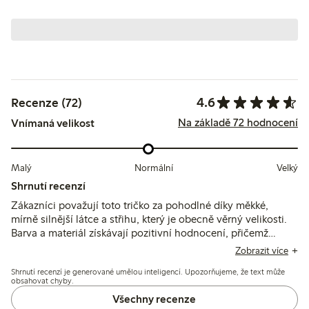
4.6
Recenze (72)
Na základě 72 hodnocení
Vnímaná velikost
Malý
Normální
Velký
Shrnutí recenzí
Zákazníci považují toto tričko za pohodlné díky měkké,
mírně silnější látce a střihu, který je obecně věrný velikosti.
Barva a materiál získávají pozitivní hodnocení, přičemž
mnozí zmiňují, že délka je spíše běžná než extra dlouhá, a
Zobrazit více
někteří uvádějí mírné sražení po praní.
Shrnutí recenzí je generované umělou inteligencí. Upozorňujeme, že text může
obsahovat chyby.
Všechny recenze