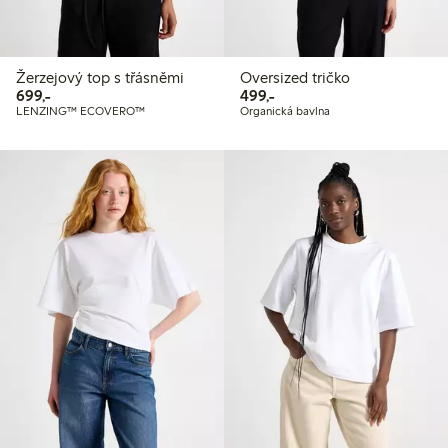
Žerzejový top s třásněmi
Oversized tričko
699,00 Kč
499,00 Kč
699,-
499,-
LENZING™ ECOVERO™
Organická bavlna