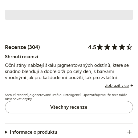
4.5
Recenze (304)
Shrnutí recenzí
Oční stíny nabízejí škálu pigmentovaných odstínů, které se
snadno blendují a dobře drží po celý den, s barvami
vhodnými jak pro každodenní použití, tak pro zvláštní
příležitosti. Někteří uživatelé zmiňují mírné drobení,
Zobrazit více
omezenou kryvost u tmavších odstínů a problémy s balením,
Shrnutí recenzí je generované umělou inteligencí. Upozorňujeme, že text může
ale celkově považují paletu za praktickou a univerzální.
obsahovat chyby.
Všechny recenze
Informace o produktu