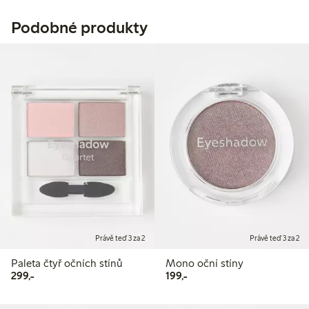
Podobné produkty
Právě teď 3 za 2
Právě teď 3 za 2
Paleta čtyř očních stínů
Mono oční stíny
299,00 Kč
199,00 Kč
299,-
199,-