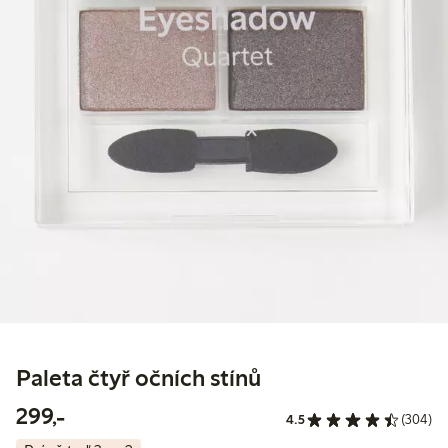
Paleta čtyř očních stínů
299,00 Kč
299,-
4.5
(304)