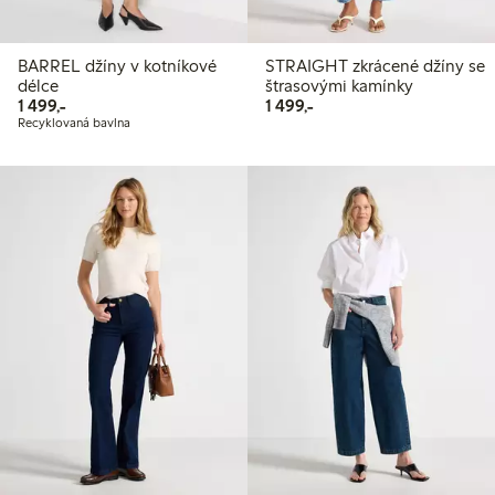
BARREL džíny v kotníkové
STRAIGHT zkrácené džíny se
délce
štrasovými kamínky
1 499,00 Kč
1 499,00 Kč
1 499,-
1 499,-
Recyklovaná bavlna