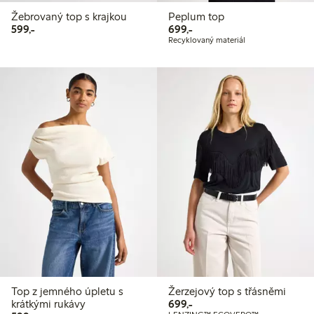
Žebrovaný top s krajkou
Peplum top
599,00 Kč
699,00 Kč
599,-
699,-
Recyklovaný materiál
Top z jemného úpletu s
Žerzejový top s třásněmi
699,00 Kč
krátkými rukávy
699,-