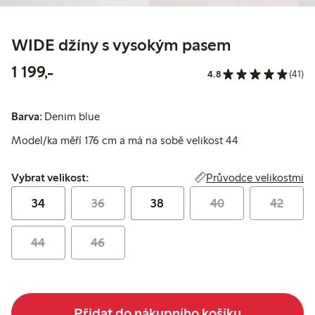
WIDE džíny s vysokým pasem
1 199,00 Kč
1 199,-
4.8
(41)
Barva:
Denim blue
Model/ka měří 176 cm a má na sobě velikost 44
Vybrat velikost:
Průvodce velikostmi
Vybrat velikost:
34
36
38
40
42
44
46
Přidat do nákupního košíku