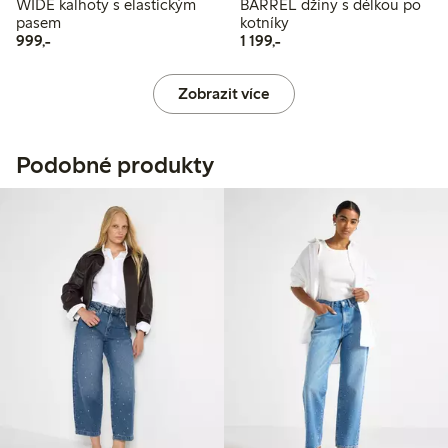
WIDE kalhoty s elastickým
BARREL džíny s délkou po
pasem
kotníky
999,00 Kč
1 199,00 Kč
999,-
1 199,-
Zobrazit více
Podobné produkty