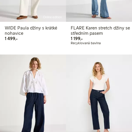
Online edition
WIDE Paula džíny s krátké
FLARE Karen stretch džíny se
nohavice
středním pasem
1 499,00 Kč
1 199,00 Kč
1 499,-
1 199,-
Recyklovaná bavlna