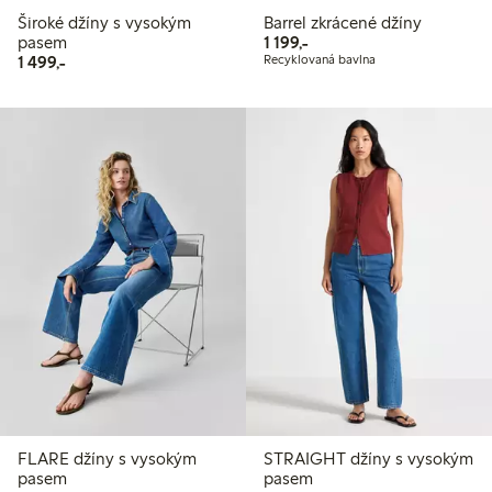
Široké džíny s vysokým
Barrel zkrácené džíny
1 199,00 Kč
pasem
1 199,-
1 499,00 Kč
1 499,-
Recyklovaná bavlna
FLARE džíny s vysokým
STRAIGHT džíny s vysokým
pasem
pasem