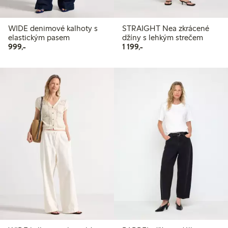
WIDE denimové kalhoty s
STRAIGHT Nea zkrácené
elastickým pasem
džíny s lehkým strečem
999,00 Kč
1 199,00 Kč
999,-
1 199,-