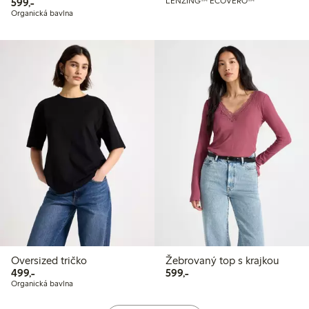
599,00 Kč
599,-
LENZING™ ECOVERO™
Organická bavlna
Oversized tričko
Žebrovaný top s krajkou
499,00 Kč
599,00 Kč
499,-
599,-
Organická bavlna