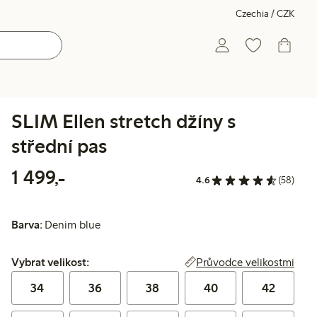
Czechia / CZK
SLIM Ellen stretch džíny s
střední pas
1 499,00 Kč
1 499,-
4.6
(58)
Barva:
Denim blue
Vybrat velikost:
Průvodce velikostmi
Vybrat velikost:
34
36
38
40
42