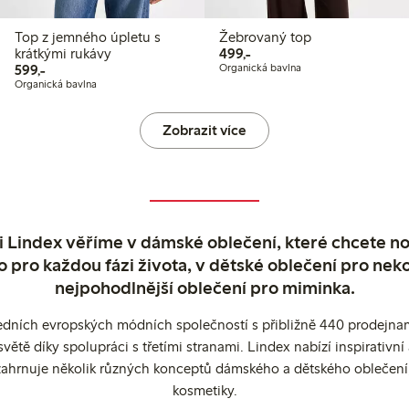
Top z jemného úpletu s
Žebrovaný top
499,00 Kč
krátkými rukávy
499,-
599,00 Kč
599,-
Organická bavlna
Organická bavlna
Zobrazit více
 Lindex věříme v dámské oblečení, které chcete no
o pro každou fázi života, v dětské oblečení pro neko
nejpohodlnější oblečení pro miminka.
edních evropských módních společností s přibližně 440 prodejnami
ětě díky spolupráci s třetími stranami. Lindex nabízí inspirativ
ahrnuje několik různých konceptů dámského a dětského oblečení
kosmetiky.