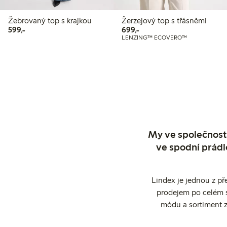
Žebrovaný top s krajkou
Žerzejový top s třásněmi
599,00 Kč
699,00 Kč
599,-
699,-
LENZING™ ECOVERO™
My ve společnosti
ve spodní prádl
Lindex je jednou z př
prodejem po celém sv
módu a sortiment z