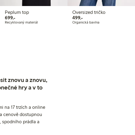
Peplum top
Oversized tričko
699,00 Kč
499,00 Kč
699,-
499,-
Recyklovaný materiál
Organická bavlna
sit znovu a znovu,
nečné hry a v to
 na 17 trzích a online
ní a cenově dostupnou
, spodního prádla a