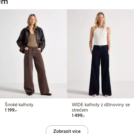
jem
Široké kalhoty
WIDE kalhoty z džínoviny se
1 199,00 Kč
1 199,-
strečem
1 499,00 Kč
1 499,-
Zobrazit více