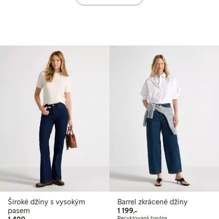
Široké džíny s vysokým
Barrel zkrácené džíny
1 199,00 Kč
pasem
1 199,-
1 499,00 Kč
Recyklovaná bavlna