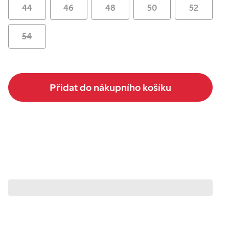
44
46
48
50
52
54
Přidat do nákupního košíku