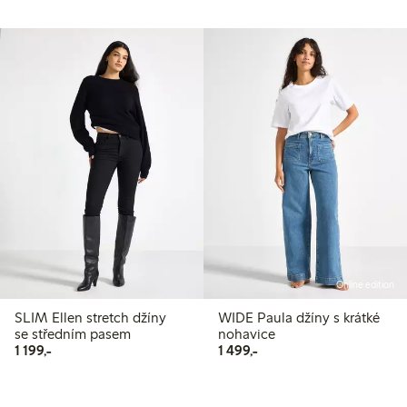
Online edition
SLIM Ellen stretch džíny
WIDE Paula džíny s krátké
se středním pasem
nohavice
1 199,00 Kč
1 499,00 Kč
1 199,-
1 499,-