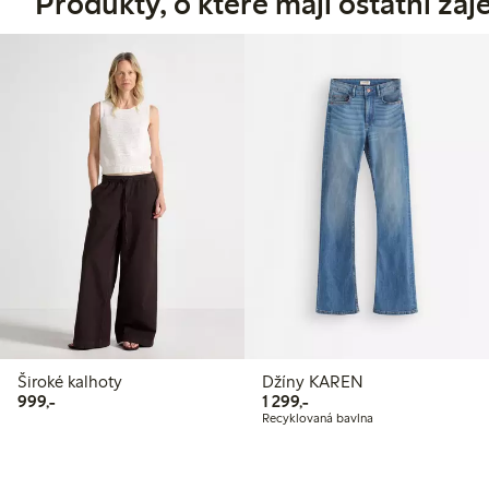
Produkty, o které mají ostatní zá
Široké kalhoty
Džíny KAREN
999,00 Kč
1 299,00 Kč
999,-
1 299,-
Recyklovaná bavlna