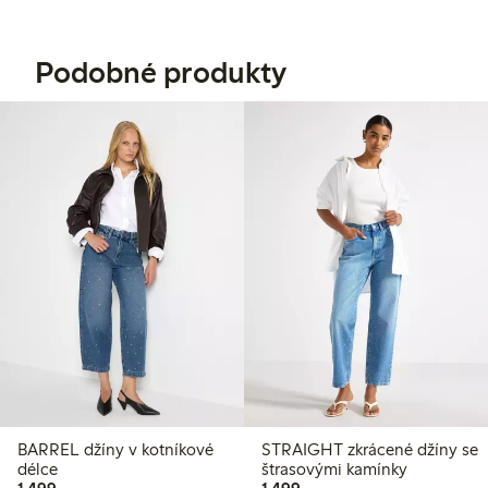
Podobné produkty
BARREL džíny v kotníkové
STRAIGHT zkrácené džíny se
délce
štrasovými kamínky
1 499,00 Kč
1 499,00 Kč