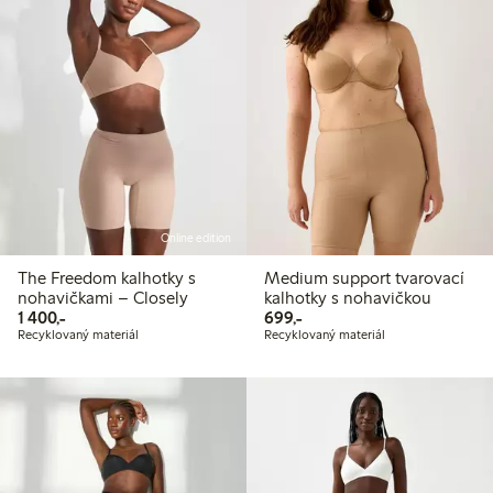
Online edition
The Freedom kalhotky s
Medium support tvarovací
nohavičkami – Closely
kalhotky s nohavičkou
1 400,00 Kč
699,00 Kč
1 400,-
699,-
Recyklovaný materiál
Recyklovaný materiál