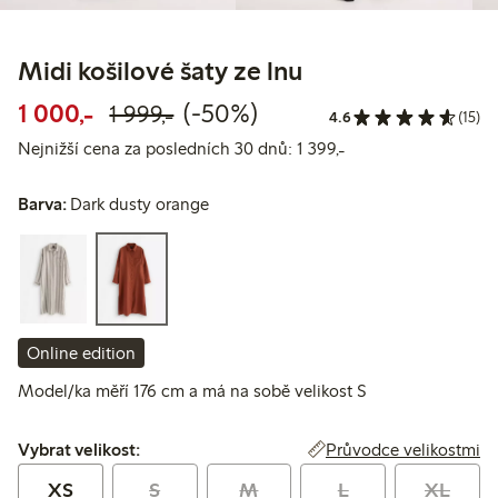
Midi košilové šaty ze lnu
Snížená cena: 1 000,00 Kč
Běžná cena: 1 999,00 Kč
50% sleva
1 000,-
(-50%)
1 999,-
4.6
(15)
Nejnižší cena za po
Nejnižší cena za posledních 30 dnů: 1 399,-
Barva:
Dark dusty orange
Online edition
Model/ka měří 176 cm a má na sobě velikost S
Vybrat velikost:
Průvodce velikostmi
Vybrat velikost:
XS
S
M
L
XL