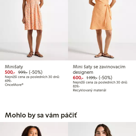
Minišaty
Mini šaty se zavinovacím
Snížená cena: 500,00 Kč
Běžná cena: 999,00 Kč
50% sleva
500,-
(-50%)
designem
999,-
Snížená cena: 600,00 K
Běžná cena: 1 199,
50% sleva
Nejnižší cena za posledních 30 dnů:
600,-
(-50%)
1 199,-
Nejnižší cena za posledních 30 dnů: 699,00 Kč
699,-
Nejnižší cena za posledních 30 dnů:
OnceMore®
Nejnižší cena za posledních 30 dnů:
839,-
Recyklovaný materiál
Mohlo by sa vám páčiť