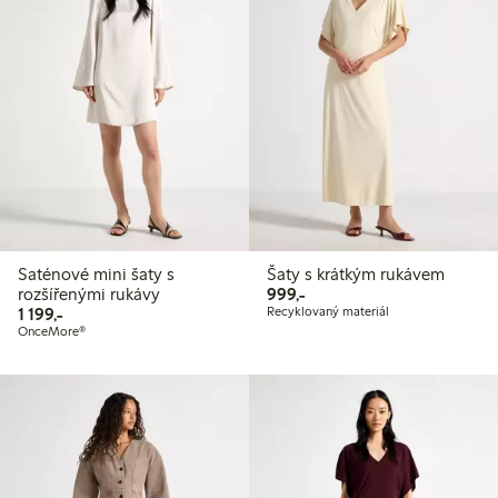
Saténové mini šaty s
Šaty s krátkým rukávem
999,00 Kč
rozšířenými rukávy
999,-
1 199,00 Kč
1 199,-
Recyklovaný materiál
OnceMore®