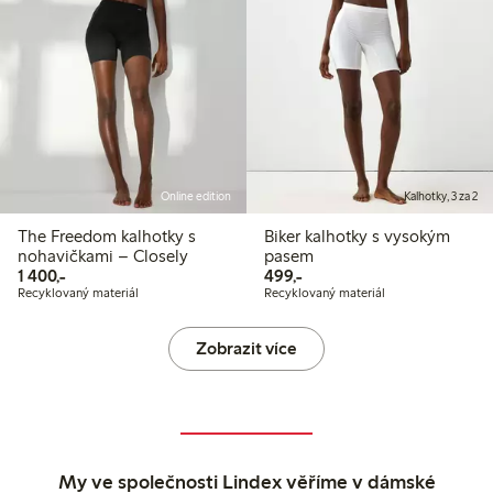
Online edition
Kalhotky, 3 za 2
The Freedom kalhotky s
Biker kalhotky s vysokým
nohavičkami – Closely
pasem
1 400,00 Kč
499,00 Kč
1 400,-
499,-
Recyklovaný materiál
Recyklovaný materiál
Zobrazit více
My ve společnosti Lindex věříme v dámské