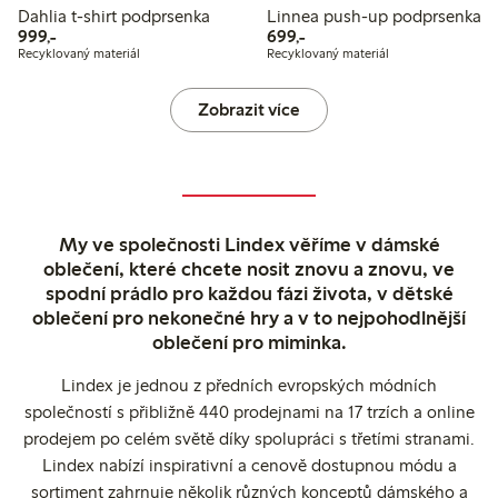
Dahlia t-shirt podprsenka
Linnea push-up podprsenka
999,00 Kč
699,00 Kč
999,-
699,-
Recyklovaný materiál
Recyklovaný materiál
Zobrazit více
My ve společnosti Lindex věříme v dámské
oblečení, které chcete nosit znovu a znovu, ve
spodní prádlo pro každou fázi života, v dětské
oblečení pro nekonečné hry a v to nejpohodlnější
oblečení pro miminka.
Lindex je jednou z předních evropských módních
společností s přibližně 440 prodejnami na 17 trzích a online
prodejem po celém světě díky spolupráci s třetími stranami.
Lindex nabízí inspirativní a cenově dostupnou módu a
sortiment zahrnuje několik různých konceptů dámského a