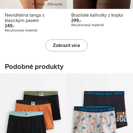
Pro členy: -20% na vše
Pro členy: -20% na vše
Neviditelná tanga s
Brazilské kalhotky z krajka
299,00 Kč
klasickým pasem
299,-
249,00 Kč
249,-
Recyklovaný materiál
Recyklovaný materiál
Zobrazit více
Podobné produkty