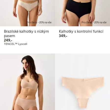
Pro členy: -20% na vše
Pro členy: -20% na vše
Brazilské kalhotky s nízkým
Kalhotky s kontrolní funkcí
349,00 Kč
pasem
349,-
249,00 Kč
249,-
TENCEL™ Lyocell