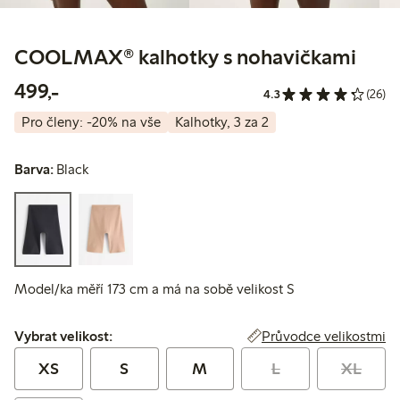
COOLMAX® kalhotky s nohavičkami
499,00 Kč
499,-
4.3
(26)
Pro členy: -20% na vše
Kalhotky, 3 za 2
Barva:
Black
Model/ka měří 173 cm a má na sobě velikost S
Vybrat velikost:
Průvodce velikostmi
Vybrat velikost:
XS
S
M
L
XL