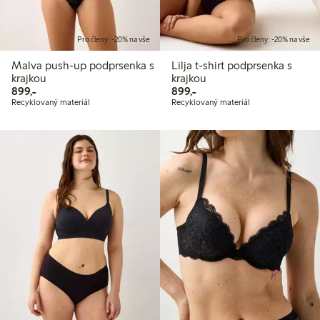
Pro členy: -20% na vše
Pro členy: -20% na vše
Malva push-up podprsenka s
Lilja t-shirt podprsenka s
krajkou
krajkou
899,00 Kč
899,00 Kč
899,-
899,-
Recyklovaný materiál
Recyklovaný materiál