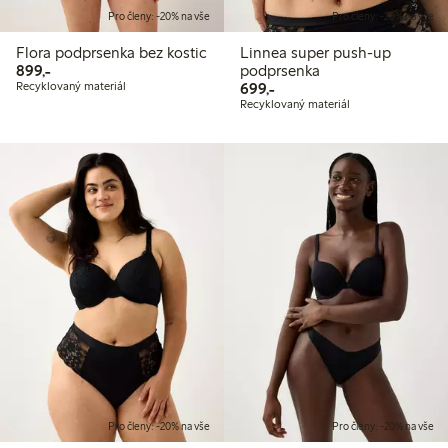
Pro členy: -20% na vše
Pro členy: -20% na vše
Flora podprsenka bez kostic
Linnea super push-up
899,00 Kč
899,-
podprsenka
699,00 Kč
Recyklovaný materiál
699,-
Recyklovaný materiál
Pro členy: -20% na vše
Pro členy: -20% na vše