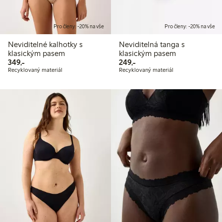
Pro členy: -20% na vše
Pro členy: -20% na vše
Neviditelné kalhotky s
Neviditelná tanga s
klasickým pasem
klasickým pasem
349,00 Kč
249,00 Kč
349,-
249,-
Recyklovaný materiál
Recyklovaný materiál