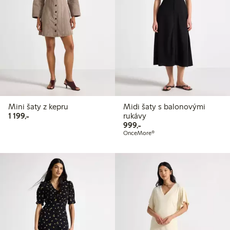
Mini šaty z kepru
Midi šaty s balonovými
1 199,00 Kč
1 199,-
rukávy
999,00 Kč
999,-
OnceMore®