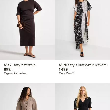
Maxi šaty z žerzeje
Midi šaty s krátkým rukávem
899,00 Kč
1 499,00 Kč
899,-
1 499,-
Organická bavlna
OnceMore®