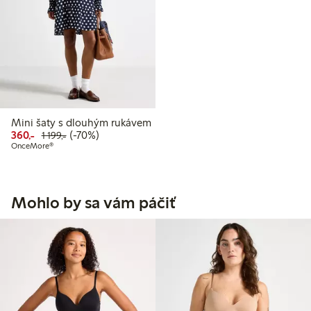
Mini šaty s dlouhým rukávem
Snížená cena: 360,00 Kč
Běžná cena: 1 199,00 Kč
70% sleva
360,-
(-70%)
1 199,-
OnceMore®
Mohlo by sa vám páčiť