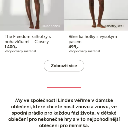
Online edition
Kalhotky, 3 za 2
The Freedom kalhotky s
Biker kalhotky s vysokým
nohavičkami – Closely
pasem
1 400,00 Kč
499,00 Kč
1 400,-
499,-
Recyklovaný materiál
Recyklovaný materiál
Zobrazit více
My ve společnosti Lindex věříme v dámské
oblečení, které chcete nosit znovu a znovu, ve
spodní prádlo pro každou fázi života, v dětské
oblečení pro nekonečné hry a v to nejpohodlnější
oblečení pro miminka.