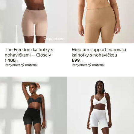
Online edition
The Freedom kalhotky s
Medium support tvarovací
nohavičkami – Closely
kalhotky s nohavičkou
1 400,00 Kč
699,00 Kč
1 400,-
699,-
Recyklovaný materiál
Recyklovaný materiál