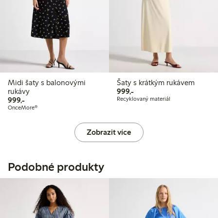
Midi šaty s balonovými
Šaty s krátkým rukávem
999,00 Kč
rukávy
999,-
999,00 Kč
999,-
Recyklovaný materiál
OnceMore®
Zobrazit více
Podobné produkty