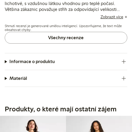
lichotivé, s vzdušnou látkou vhodnou pro teplé počasí.
Většina zákaznic považuje střih za odpovídající velikosti
nebo mírně volnější, i když některé zmiňují nesrovnalosti ve
Zobrazit více
velikostech a omezený výběr velikostí. Několik z nich také
Shrnutí recenzí je generované umělou inteligencí. Upozorňujeme, že text může
uvádí, že jemné poutka na knoflíky vyžadují opatrnost.
obsahovat chyby.
Všechny recenze
Informace o produktu
Materiál
Produkty, o které mají ostatní zájem