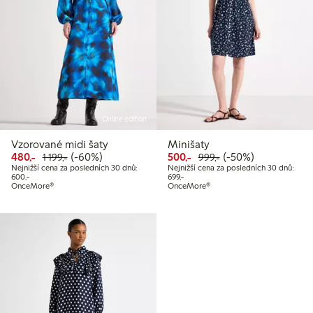
Online edition
Vzorované midi šaty
Minišaty
Snížená cena: 480,00 Kč
Běžná cena: 1 199,00 Kč
60% sleva
Snížená cena: 500,00 Kč
Běžná cena: 999,00
50% sleva
480,-
(-60%)
500,-
(-50%)
1 199,-
999,-
Nejnižší cena za posledních 30 dnů:
Nejnižší cena za posledních 30 dnů:
Nejnižší cena za posledních 30 dnů: 600,00 Kč
Nejnižší cena za posledních 30 dnů:
600,-
699,-
OnceMore®
OnceMore®