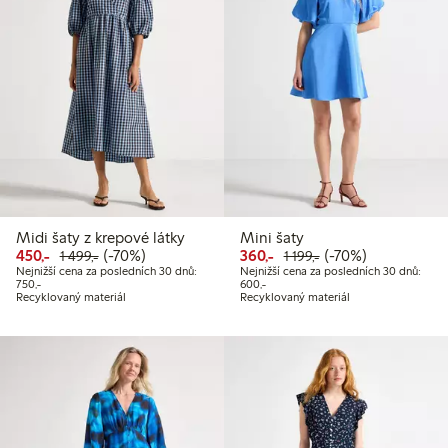
Midi šaty z krepové látky
Mini šaty
Snížená cena: 450,00 Kč
Běžná cena: 1 499,00 Kč
70% sleva
Snížená cena: 360,00 Kč
Běžná cena: 1 199,
70% sleva
450,-
(-70%)
360,-
(-70%)
1 499,-
1 199,-
Nejnižší cena za posledních 30 dnů:
Nejnižší cena za posledních 30 dnů:
Nejnižší cena za posledních 30 dnů: 750,00 Kč
Nejnižší cena za posledních 30 dnů
750,-
600,-
Recyklovaný materiál
Recyklovaný materiál