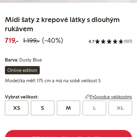
Midi šaty z krepové látky s dlouhým
rukávem
Snížená cena: 719,00 Kč
Běžná cena: 1 199,00 Kč
40% sleva
719,-
(-40%)
1 199,-
4.7
(107)
Barva:
Dusty Blue
Online edition
Model/ka měří 175 cm a má na sobě velikost S
Vybrat velikost:
Průvodce velikostmi
Vybrat velikost:
XS
S
M
L
XL