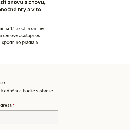
sit znovu a znovu,
nečné hry a v to
 na 17 trzích a online
ní a cenově dostupnou
, spodního prádla a
er
e k odběru a buďte v obraze.
adresa
*