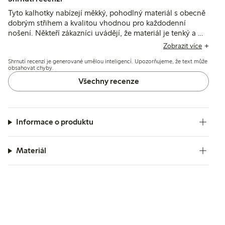
Tyto kalhotky nabízejí měkký, pohodlný materiál s obecně
dobrým střihem a kvalitou vhodnou pro každodenní
nošení. Někteří zákazníci uvádějí, že materiál je tenký a má
tendenci se shrnovat nebo klouzat, což může ovlivnit, jak
Zobrazit více
dobře drží na místě při pohybu.
Shrnutí recenzí je generované umělou inteligencí. Upozorňujeme, že text může
obsahovat chyby.
Všechny recenze
Informace o produktu
Materiál