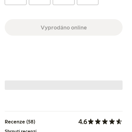
Vyprodáno online
4.6
Recenze (58)
Shrnutí recenzí