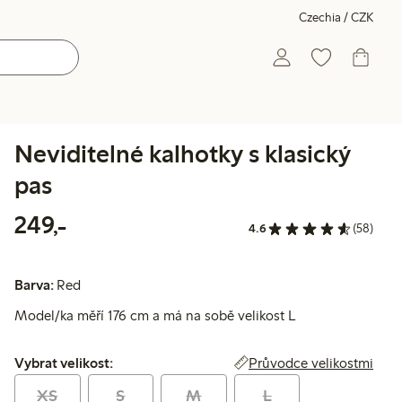
Czechia / CZK
Neviditelné kalhotky s klasický
pas
249,00 Kč
249,-
4.6
(58)
Barva:
Red
Model/ka měří 176 cm a má na sobě velikost L
Vybrat velikost:
Průvodce velikostmi
Vybrat velikost:
XS
S
M
L