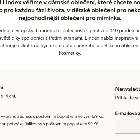
 Lindex věříme v dámské oblečení, které chcete no
o pro každou fázi života, v dětské oblečení pro neko
nejpohodlnější oblečení pro miminka.
edních evropských módních společností s přibližně 440 prodejnami
ětě díky spolupráci s třetími stranami. Lindex nabízí inspirativ
ahrnuje několik různých konceptů dámského a dětského oblečení
kosmetiky.
ní
Newslett
do 14 dní.
Přihlaste s
E-mailová 
 vybranou adresu s poštovním poplatkem ve výši 129 Kč,
nou pobočku Balíkovny s poštovním poplatkem 99 Kč.