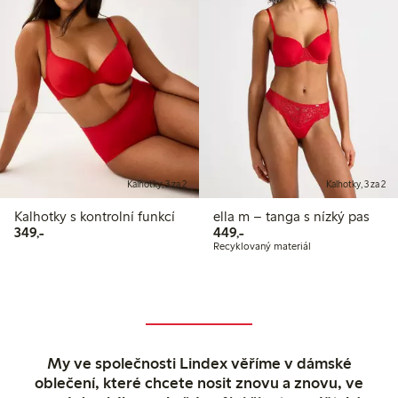
Kalhotky, 3 za 2
Kalhotky, 3 za 2
Kalhotky s kontrolní funkcí
ella m – tanga s nízký pas
349,00 Kč
449,00 Kč
349,-
449,-
Recyklovaný materiál
My ve společnosti Lindex věříme v dámské
oblečení, které chcete nosit znovu a znovu, ve