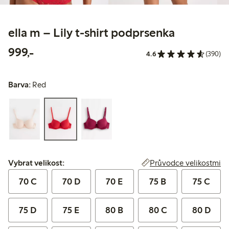
ella m – Lily t-shirt podprsenka
999,00 Kč
999,-
4.6
(390)
Barva:
Red
Vybrat velikost:
Průvodce velikostmi
Vybrat velikost:
70 C
70 D
70 E
75 B
75 C
75 D
75 E
80 B
80 C
80 D