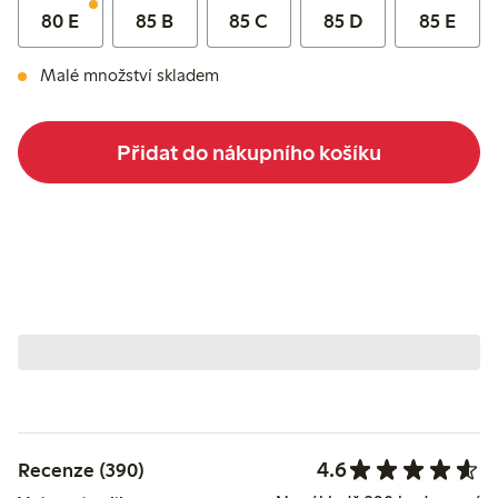
80 E
85 B
85 C
85 D
85 E
Malé množství skladem
Přidat do nákupního košíku
4.6
Recenze (390)