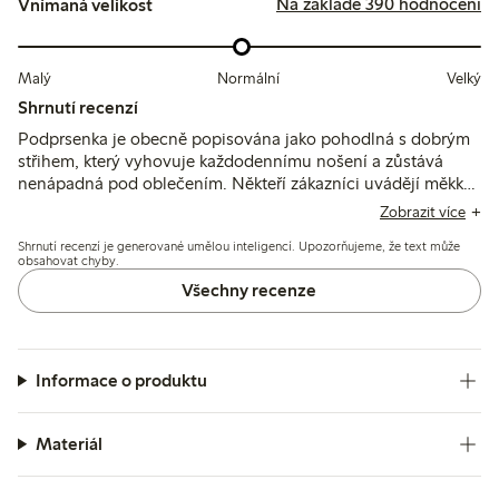
Na základě 390 hodnocení
Vnímaná velikost
Malý
Normální
Velký
Shrnutí recenzí
Podprsenka je obecně popisována jako pohodlná s dobrým
střihem, který vyhovuje každodennímu nošení a zůstává
nenápadná pod oblečením. Někteří zákazníci uvádějí měkké,
prodyšné materiály a stabilní podporu, i když někteří zmiňují
Zobrazit více
nepohodlí způsobené švy kostic nebo bočními panely, které
Shrnutí recenzí je generované umělou inteligencí. Upozorňujeme, že text může
po delším nošení dráždí.
obsahovat chyby.
Všechny recenze
Informace o produktu
Materiál