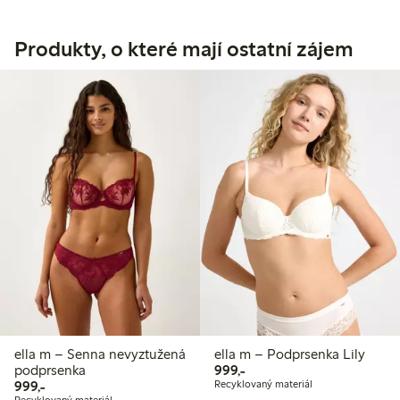
Produkty, o které mají ostatní zájem
ella m – Senna nevyztužená
ella m – Podprsenka Lily
999,00 Kč
podprsenka
999,-
999,00 Kč
999,-
Recyklovaný materiál