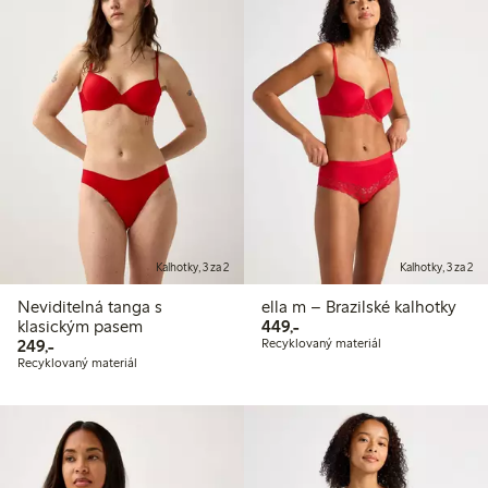
Kalhotky, 3 za 2
Kalhotky, 3 za 2
Neviditelná tanga s
ella m – Brazilské kalhotky
449,00 Kč
klasickým pasem
449,-
249,00 Kč
249,-
Recyklovaný materiál
Recyklovaný materiál