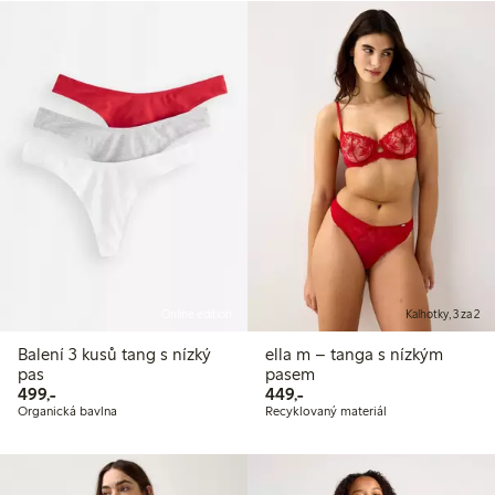
Online edition
Kalhotky, 3 za 2
Balení 3 kusů tang s nízký
ella m – tanga s nízkým
pas
pasem
499,00 Kč
449,00 Kč
499,-
449,-
Organická bavlna
Recyklovaný materiál