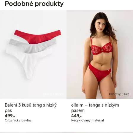
Podobné produkty
Online edition
Kalhotky, 3 za 2
Balení 3 kusů tang s nízký
ella m – tanga s nízkým
pas
pasem
499,00 Kč
449,00 Kč
499,-
449,-
Organická bavlna
Recyklovaný materiál