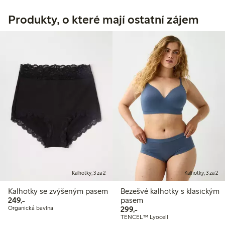
Produkty, o které mají ostatní zájem
Kalhotky, 3 za 2
Kalhotky, 3 za 2
Kalhotky se zvýšeným pasem
Bezešvé kalhotky s klasickým
249,00 Kč
249,-
pasem
299,00 Kč
Organická bavlna
299,-
TENCEL™ Lyocell