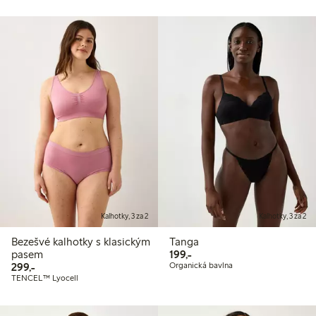
Kalhotky, 3 za 2
Kalhotky, 3 za 2
Bezešvé kalhotky s klasickým
Tanga
199,00 Kč
pasem
199,-
299,00 Kč
299,-
Organická bavlna
TENCEL™ Lyocell