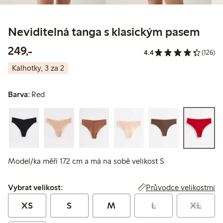
Neviditelná tanga s klasickým pasem
249,00 Kč
249,-
4.4
(126)
Kalhotky, 3 za 2
Barva:
Red
Model/ka měří 172 cm a má na sobě velikost S
Vybrat velikost:
Průvodce velikostmi
Vybrat velikost:
XS
S
M
L
XL