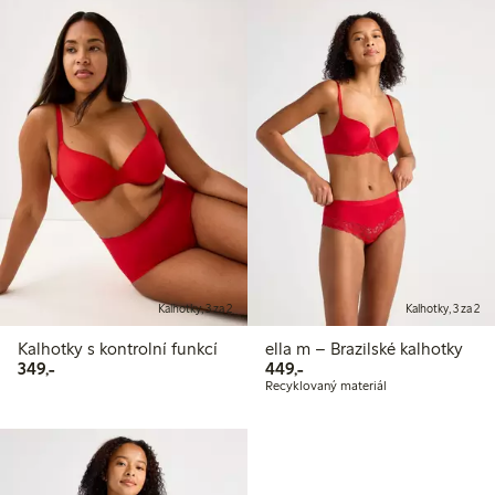
Kalhotky, 3 za 2
Kalhotky, 3 za 2
Kalhotky s kontrolní funkcí
ella m – Brazilské kalhotky
349,00 Kč
449,00 Kč
349,-
449,-
Recyklovaný materiál