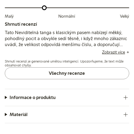
Malý
Normální
Velký
Shrnutí recenzí
Tato Neviditelná tanga s klasickým pasem nabízejí měkký,
pohodlný pocit a obvykle sedí těsně, i když mnoho zákaznic
uvádí, že velikost odpovídá menšímu číslu, a doporučují
zvolit větší velikost. Některé si stěžují na viditelné švy nebo
Zobrazit více
zatočené okraje, zatímco jiné zmiňují obavy ohledně
Shrnutí recenzí je generované umělou inteligencí. Upozorňujeme, že text může
odolnosti a rozdíly ve střihu v závislosti na tvaru postavy.
obsahovat chyby.
Všechny recenze
Informace o produktu
Materiál