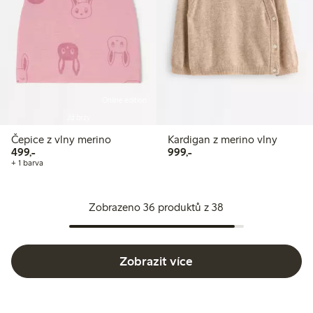
Online edition
Již brzy
Čepice z vlny merino
Kardigan z merino vlny
499,00 Kč
999,00 Kč
499,-
999,-
+ 1 barva
Zobrazeno 36 produktů z 38
Zobrazit více