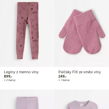
Online edition
Legíny z merino vlny
Palčáky FIX ze směsi vlny
899,00 Kč
249,00 Kč
899,-
249,-
+ 2 barvy
+ 1 barva