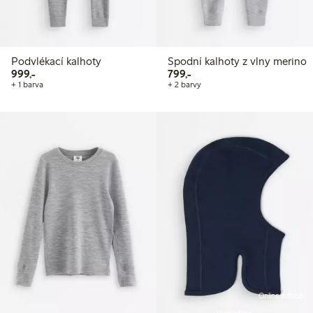
Podvlékací kalhoty
Spodní kalhoty z vlny merino
999,00 Kč
799,00 Kč
999,-
799,-
+ 1 barva
+ 2 barvy
Online edition