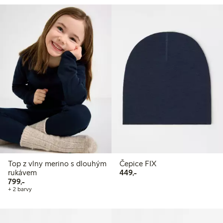
Top z vlny merino s dlouhým
Čepice FIX
449,00 Kč
rukávem
449,-
799,00 Kč
799,-
+ 2 barvy