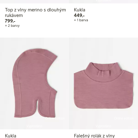
Vyprodáno
Top z vlny merino s dlouhým
Kukla
449,00 Kč
rukávem
449,-
799,00 Kč
799,-
+ 1 barva
+ 2 barvy
Online edition
Online edition
Vyprodáno
Vyprodáno
Kukla
Falešný rolák z vlny