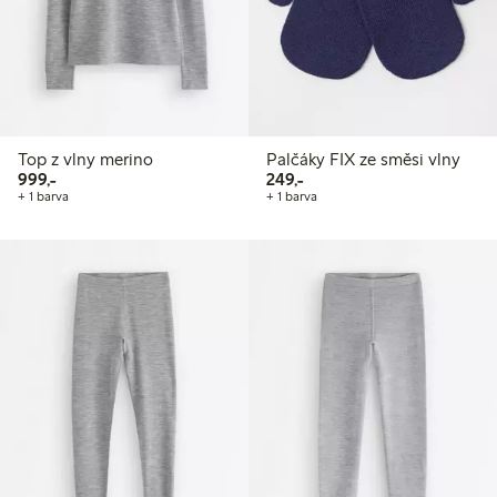
Top z vlny merino
Palčáky FIX ze směsi vlny
999,00 Kč
249,00 Kč
999,-
249,-
+ 1 barva
+ 1 barva