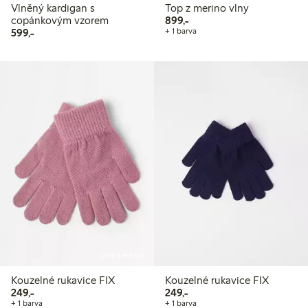
Vlněný kardigan s
Top z merino vlny
899,00 Kč
copánkovým vzorem
899,-
599,00 Kč
599,-
+ 1 barva
Online edition
Kouzelné rukavice FIX
Kouzelné rukavice FIX
249,00 Kč
249,00 Kč
249,-
249,-
+ 1 barva
+ 1 barva