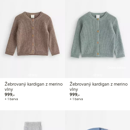
Online edition
Již brzy
Již brzy
Žebrovaný kardigan z merino
Žebrovaný kardigan z merino
vlny
vlny
999,00 Kč
999,00 Kč
999,-
999,-
+ 1 barva
+ 1 barva