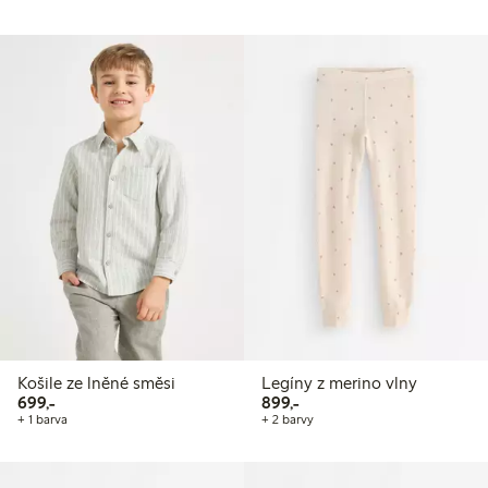
Košile ze lněné směsi
Legíny z merino vlny
699,00 Kč
899,00 Kč
699,-
899,-
+ 1 barva
+ 2 barvy