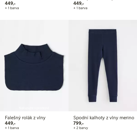
449,00 Kč
449,00 Kč
449,-
449,-
+ 1 barva
+ 1 barva
Nakupujte v prodejně
Falešný rolák z vlny
Spodní kalhoty z vlny merino
449,00 Kč
799,00 Kč
449,-
799,-
+ 1 barva
+ 2 barvy