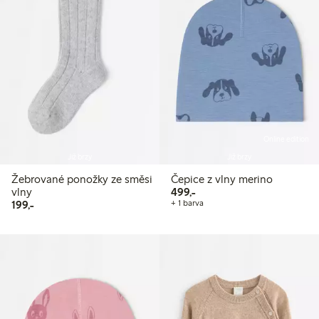
Online edition
Již brzy
Již brzy
Žebrované ponožky ze směsi
Čepice z vlny merino
499,00 Kč
vlny
499,-
199,00 Kč
199,-
+ 1 barva