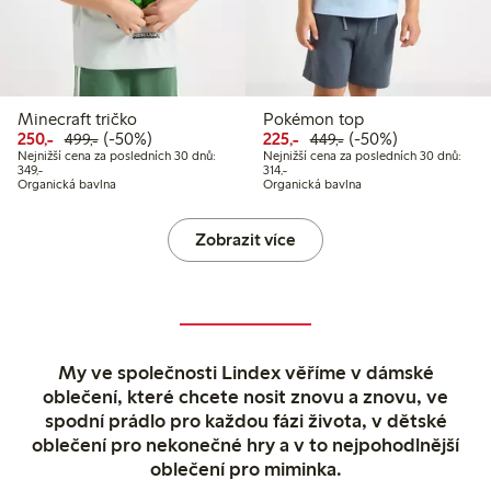
Minecraft tričko
Pokémon top
Snížená cena: 250,00 Kč
Běžná cena: 499,00 Kč
50% sleva
Snížená cena: 225,00 Kč
Běžná cena: 449,00
50% sleva
250,-
(-50%)
225,-
(-50%)
499,-
449,-
Nejnižší cena za posledních 30 dnů:
Nejnižší cena za posledních 30 dnů:
Nejnižší cena za posledních 30 dnů: 349,00 Kč
Nejnižší cena za posledních 30 dnů: 
349,-
314,-
Organická bavlna
Organická bavlna
Zobrazit více
My ve společnosti Lindex věříme v dámské
oblečení, které chcete nosit znovu a znovu, ve
spodní prádlo pro každou fázi života, v dětské
oblečení pro nekonečné hry a v to nejpohodlnější
oblečení pro miminka.