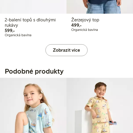
2-balení topů s dlouhými
Žerzejový top
499,00 Kč
rukávy
499,-
599,00 Kč
599,-
Organická bavlna
Organická bavlna
Zobrazit více
Podobné produkty