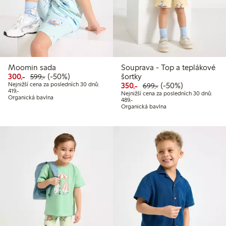
Moomin sada
Souprava - Top a teplákové
Snížená cena: 300,00 Kč
Běžná cena: 599,00 Kč
50% sleva
300,-
(-50%)
šortky
599,-
Snížená cena: 350,00 Kč
Běžná cena: 699,00
50% sleva
Nejnižší cena za posledních 30 dnů:
350,-
(-50%)
699,-
Nejnižší cena za posledních 30 dnů: 419,00 Kč
419,-
Nejnižší cena za posledních 30 dnů:
Organická bavlna
Nejnižší cena za posledních 30 dnů:
489,-
Organická bavlna