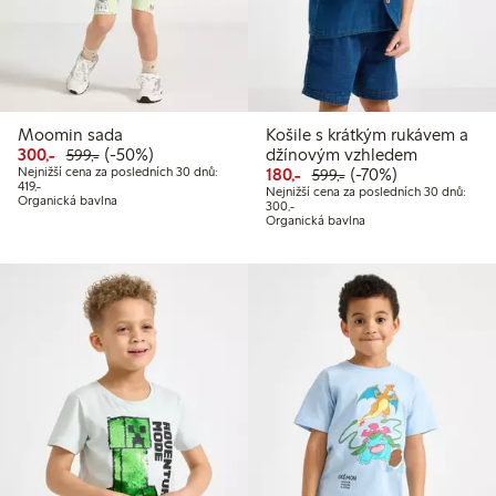
Moomin sada
Košile s krátkým rukávem a
Snížená cena: 300,00 Kč
Běžná cena: 599,00 Kč
50% sleva
300,-
(-50%)
džínovým vzhledem
599,-
Snížená cena: 180,00 Kč
Běžná cena: 599,00
70% sleva
Nejnižší cena za posledních 30 dnů:
180,-
(-70%)
599,-
Nejnižší cena za posledních 30 dnů: 419,00 Kč
419,-
Nejnižší cena za posledních 30 dnů:
Organická bavlna
Nejnižší cena za posledních 30 dnů
300,-
Organická bavlna