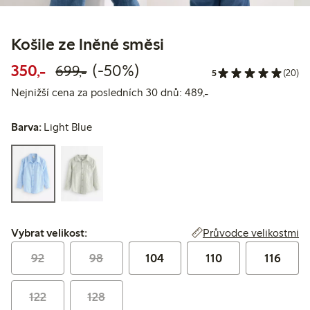
Košile ze lněné směsi
Snížená cena: 350,00 Kč
Běžná cena: 699,00 Kč
50% sleva
350,-
(-50%)
699,-
5
(20)
Nejnižší cena za pos
Nejnižší cena za posledních 30 dnů: 489,-
Barva:
Light Blue
Vybrat velikost:
Průvodce velikostmi
Vybrat velikost:
92
98
104
110
116
122
128