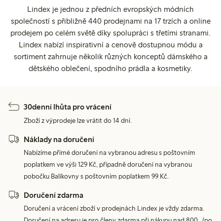
Lindex je jednou z předních evropských módních
společností s přibližně 440 prodejnami na 17 trzích a online
prodejem po celém světě díky spolupráci s třetími stranami.
Lindex nabízí inspirativní a cenově dostupnou módu a
sortiment zahrnuje několik různých konceptů dámského a
dětského oblečení, spodního prádla a kosmetiky.
30denní lhůta pro vrácení
Zboží z výprodeje lze vrátit do 14 dní.
Náklady na doručení
Nabízíme přímé doručení na vybranou adresu s poštovním
poplatkem ve výši 129 Kč, případně doručení na vybranou
pobočku Balíkovny s poštovním poplatkem 99 Kč.
Doručení zdarma
Doručení a vrácení zboží v prodejnách Lindex je vždy zdarma.
Doručení na adresu je pro členy zdarma při nákupu nad 800,- (po