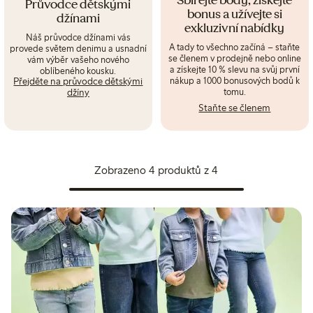
Sbírejte body, získejte
Průvodce dětskými
bonus a užívejte si
džínami
exkluzivní nabídky
Náš průvodce džínami vás
A tady to všechno začíná – staňte
provede světem denimu a usnadní
se členem v prodejně nebo online
vám výběr vašeho nového
a získejte 10 % slevu na svůj první
oblíbeného kousku.
nákup a 1000 bonusových bodů k
Přejděte na průvodce dětskými
tomu.
džíny
Staňte se členem
Zobrazeno 4 produktů z 4