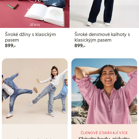
Již brzy
Již brzy
Široké džíny s klasickým
Široké denimové kalhoty s
pasem
klasickýjm pasem
899,00 Kč
899,00 Kč
899,-
899,-
ČLENOVÉ ZÍSKÁVAJÍ VÍCE