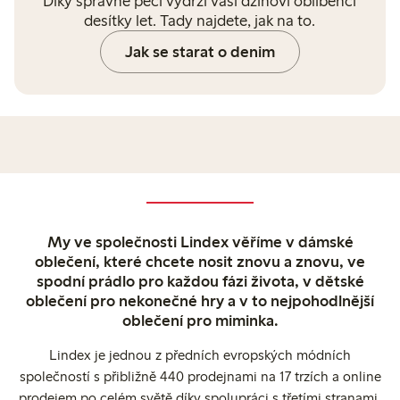
Díky správné péči vydrží vaši džínoví oblíbenci
desítky let. Tady najdete, jak na to.
Jak se starat o denim
My ve společnosti Lindex věříme v dámské
oblečení, které chcete nosit znovu a znovu, ve
spodní prádlo pro každou fázi života, v dětské
oblečení pro nekonečné hry a v to nejpohodlnější
oblečení pro miminka.
Lindex je jednou z předních evropských módních
společností s přibližně 440 prodejnami na 17 trzích a online
prodejem po celém světě díky spolupráci s třetími stranami.