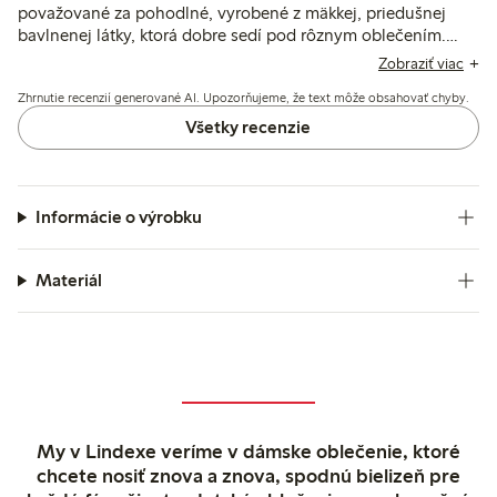
považované za pohodlné, vyrobené z mäkkej, priedušnej
bavlnenej látky, ktorá dobre sedí pod rôznym oblečením.
Väčšina považuje veľkosť za pravú, hoci niektorí spomínajú
Zobraziť viac
nejednotnosť veľkostí a občasný diskomfort spôsobený
Zhrnutie recenzií generované AI. Upozorňujeme, že text môže obsahovať chyby.
švami alebo plastovými detailmi.
Všetky recenzie
Informácie o výrobku
Materiál
My v Lindexe veríme v dámske oblečenie, ktoré
chcete nosiť znova a znova, spodnú bielizeň pre