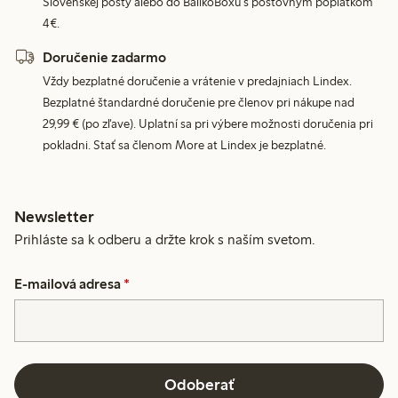
Slovenskej pošty alebo do BalíkoBoxu s poštovným poplatkom
4€.
Doručenie zadarmo
Vždy bezplatné doručenie a vrátenie v predajniach Lindex.
Bezplatné štandardné doručenie pre členov pri nákupe nad
29,99 € (po zľave). Uplatní sa pri výbere možnosti doručenia pri
pokladni. Stať sa členom More at Lindex je bezplatné.
Newsletter
Prihláste sa k odberu a držte krok s naším svetom.
E-mailová adresa
*
Odoberať