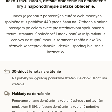
každú fázu života, detské oblečenie na nekonečné
hry a najpohodlnejšie detské oblečenie.
Lindex je jednou z popredných európskych módnych
spoločností s približne 440 predajňami na 17 trhoch a online
predajom po celom svete prostredníctvom spolupráce s
tretími stranami. Spoločnosť Lindex ponúka inšpiratívnu a
cenovo dostupnú módu a sortiment zahŕňa niekoľko
rôznych konceptov dámskej, detskej, spodnej bielizne a
kozmetiky.
30-dňová lehota na vrátenie
Na položky vo výpredaji ponúkame skrátenú 14-dňovú lehotu na
vrátenie.
Náklady na doručenie
Ponúkame priame doručenie na vybranú adresu s poštovným
poplatkom 5,95€, prípadne doručenie na vybranú pobočku