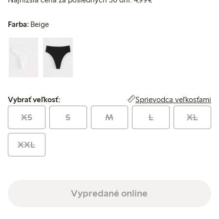
Farba:
Beige
Vybrať veľkosť:
Sprievodca veľkosťami
Vybrať veľkosť:
XS
S
M
L
XL
XXL
Vypredané online