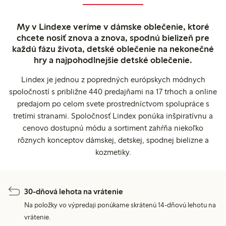
My v Lindexe veríme v dámske oblečenie, ktoré
chcete nosiť znova a znova, spodnú bielizeň pre
každú fázu života, detské oblečenie na nekonečné
hry a najpohodlnejšie detské oblečenie.
Lindex je jednou z popredných európskych módnych
spoločností s približne 440 predajňami na 17 trhoch a online
predajom po celom svete prostredníctvom spolupráce s
tretími stranami. Spoločnosť Lindex ponúka inšpiratívnu a
cenovo dostupnú módu a sortiment zahŕňa niekoľko
rôznych konceptov dámskej, detskej, spodnej bielizne a
kozmetiky.
30-dňová lehota na vrátenie
Na položky vo výpredaji ponúkame skrátenú 14-dňovú lehotu na
vrátenie.