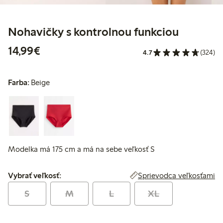
Nohavičky s kontrolnou funkciou
14,99 €
14,99€
4.7
(324)
Farba:
Beige
Modelka má 175 cm a má na sebe veľkosť S
Vybrať veľkosť:
Sprievodca veľkosťami
Vybrať veľkosť:
S
M
L
XL