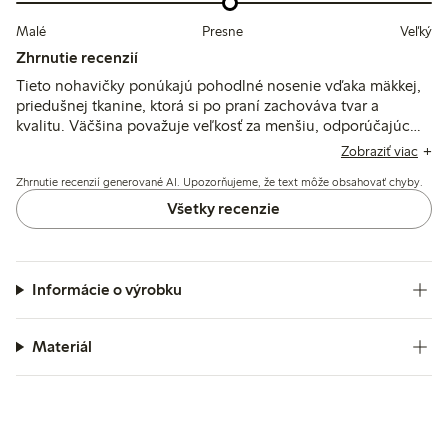
Malé
Presne
Veľký
Zhrnutie recenzií
Tieto nohavičky ponúkajú pohodlné nosenie vďaka mäkkej,
priedušnej tkanine, ktorá si po praní zachováva tvar a
kvalitu. Väčšina považuje veľkosť za menšiu, odporúčajúc
objednať o číslo menšiu pre efektívnu ľahkú kontrolu, hoci
Zobraziť viac
niektorí poznamenávajú, že pevnosť by mohla byť väčšia a
Zhrnutie recenzií generované AI. Upozorňujeme, že text môže obsahovať chyby.
občas sa vyskytujú problémy s dĺžkou nohavičiek alebo
výškou v páse.
Všetky recenzie
Informácie o výrobku
Materiál