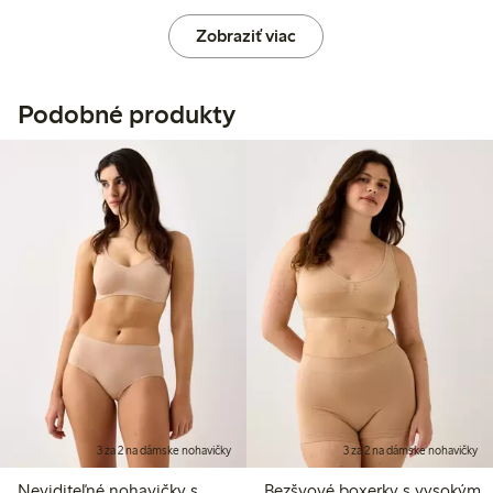
Zobraziť viac
Podobné produkty
3 za 2 na dámske nohavičky
3 za 2 na dámske nohavičky
Neviditeľné nohavičky s
Bezšvové boxerky s vysokým