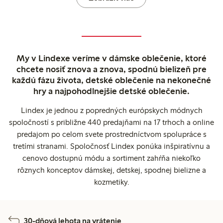
My v Lindexe veríme v dámske oblečenie, ktoré
chcete nosiť znova a znova, spodnú bielizeň pre
každú fázu života, detské oblečenie na nekonečné
hry a najpohodlnejšie detské oblečenie.
Lindex je jednou z popredných európskych módnych
spoločností s približne 440 predajňami na 17 trhoch a online
predajom po celom svete prostredníctvom spolupráce s
tretími stranami. Spoločnosť Lindex ponúka inšpiratívnu a
cenovo dostupnú módu a sortiment zahŕňa niekoľko
rôznych konceptov dámskej, detskej, spodnej bielizne a
kozmetiky.
30-dňová lehota na vrátenie