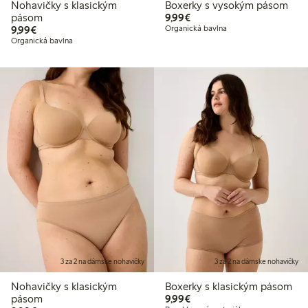
Nohavičky s klasickým
Boxerky s vysokým pásom
9,99 €
pásom
9,99€
9,99 €
9,99€
Organická bavlna
Organická bavlna
3 za 2 na dámske nohavičky
3 za 2 na dámske nohavičky
Nohavičky s klasickým
Boxerky s klasickým pásom
9,99 €
pásom
9,99€