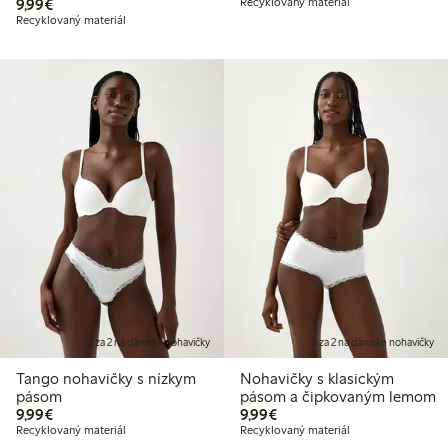
9,99 €
9,99€
Recyklovaný materiál
Recyklovaný materiál
3 za 2 na dámske nohavičky
3 za 2 na dámske nohavičky
Tango nohavičky s nízkym
Nohavičky s klasickým
pásom
pásom a čipkovaným lemom
9,99 €
9,99 €
9,99€
9,99€
Recyklovaný materiál
Recyklovaný materiál