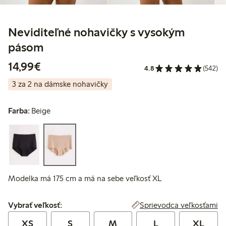
Neviditeľné nohavičky s vysokým
pásom
14,99 €
14,99€
4.8
(542)
3 za 2 na dámske nohavičky
Farba:
Beige
Modelka má 175 cm a má na sebe veľkosť XL
Vybrať veľkosť:
Sprievodca veľkosťami
Vybrať veľkosť:
XS
S
M
L
XL