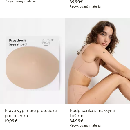
39,99 €
Recyklovaný materiál
39,99€
Recyklovaný materiál
Pravá výplň pre protetickú
Podprsenka s mäkkými
podprsenku
košíkmi
19,99 €
34,99 €
19,99€
34,99€
Recyklovaný materiál