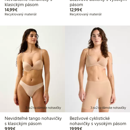
klasickým pásom
pásom
14,99 €
12,99 €
14,99€
12,99€
Recyklovaný materiál
Recyklovaný materiál
3 za 2 na dámske nohavičky
3 za 2 na dámske nohavičky
Neviditeľné tango nohavičky
Bezšvové cyklistické
s klasickým pásom
nohavičky s vysokým pásom
9,99 €
19,99 €
9,99€
19,99€