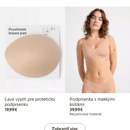
Online edition
Ľavá výplň pre protetickú
Podprsenka s mäkkými
podprsenku
košíkmi
19,99 €
39,99 €
19,99€
39,99€
Recyklovaný materiál
Zobraziť viac