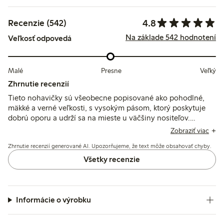
4.8
Recenzie (542)
Na základe 542 hodnotení
Veľkosť odpovedá
Malé
Presne
Veľký
Zhrnutie recenzií
Tieto nohavičky sú všeobecne popisované ako pohodlné,
mäkké a verné veľkosti, s vysokým pásom, ktorý poskytuje
dobrú oporu a udrží sa na mieste u väčšiny nositeľov.
Niektorí si všimli mierne rolovanie v páse alebo problémy s
Zobraziť viac
priliehaním okolo otvorov na nohách, zatiaľ čo niekoľkí
Zhrnutie recenzií generované AI. Upozorňujeme, že text môže obsahovať chyby.
spomínajú, že látka je menej priedušná alebo sa po praní
roztiahne.
Všetky recenzie
Informácie o výrobku