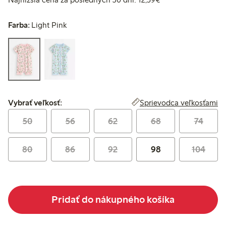
Farba:
Light Pink
Vybrať veľkosť:
Sprievodca veľkosťami
Vybrať veľkosť:
50
56
62
68
74
80
86
92
98
104
Pridať do nákupného košíka