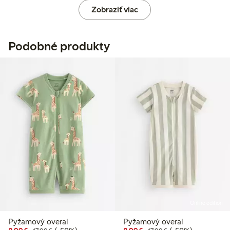
Zobraziť viac
Podobné produkty
Online edition
Pyžamový overal
Pyžamový overal