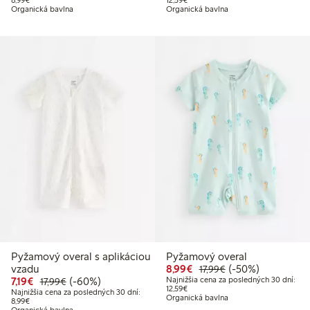
Organická bavlna
Organická bavlna
Pyžamový overal s aplikáciou
Pyžamový overal
Zvýhodnená cena: 8,99
Bežná cena: 17,99 
50% zľava
vzadu
8,99€
(-50%)
17,99€
Zvýhodnená cena: 7,19 €
Bežná cena: 17,99 €
60% zľava
7,19€
(-60%)
Najnižšia cena za posledných 30 dní:
17,99€
Najnižšia cena za posledných 30 dn
12,59€
Najnižšia cena za posledných 30 dní:
Organická bavlna
Najnižšia cena za posledných 30 dní: 8,99 €
8,99€