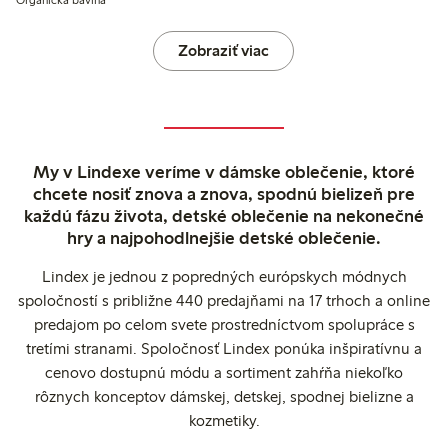
Organická bavlna
Zobraziť viac
My v Lindexe veríme v dámske oblečenie, ktoré
chcete nosiť znova a znova, spodnú bielizeň pre
každú fázu života, detské oblečenie na nekonečné
hry a najpohodlnejšie detské oblečenie.
Lindex je jednou z popredných európskych módnych
spoločností s približne 440 predajňami na 17 trhoch a online
predajom po celom svete prostredníctvom spolupráce s
tretími stranami. Spoločnosť Lindex ponúka inšpiratívnu a
cenovo dostupnú módu a sortiment zahŕňa niekoľko
rôznych konceptov dámskej, detskej, spodnej bielizne a
kozmetiky.