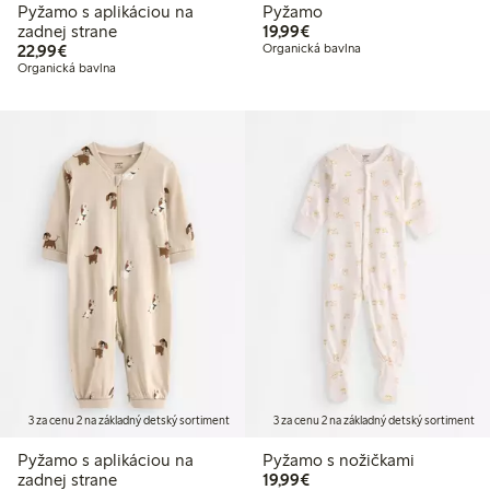
Pyžamo s aplikáciou na
Pyžamo
19,99 €
zadnej strane
19,99€
22,99 €
22,99€
Organická bavlna
Organická bavlna
3 za cenu 2 na základný detský sortiment
3 za cenu 2 na základný detský sortiment
Pyžamo s aplikáciou na
Pyžamo s nožičkami
19,99 €
zadnej strane
19,99€